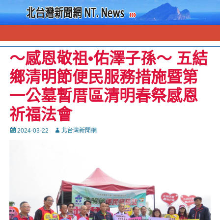
～感恩敬祖•佑澤子孫～ 五結
鄉清明節便民服務措施暨第
一公墓暫厝區清明春祭感恩
祈福法會
Posted
Autor
2024-03-22
北台灣新聞網
on