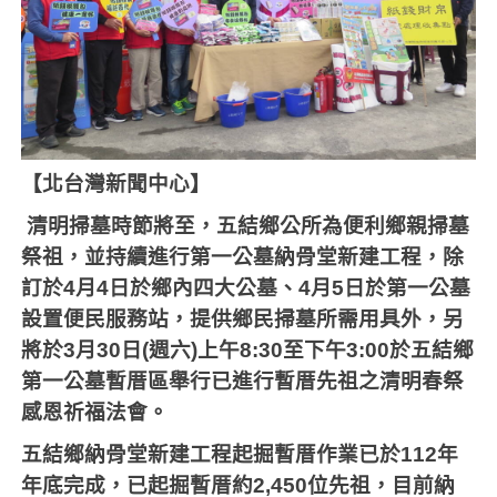
【北台灣新聞中心】
清明掃墓時節將至，五結鄉公所為便利鄉親掃墓
祭祖，並持續進行第一公墓納骨堂新建工程，除
訂於
4
月
4
日於鄉內四大公墓、
4
月
5
日於第一公墓
設置便民服務站，提供鄉民掃墓所需用具外，另
將於
3
月
30
日
(
週六
)
上午
8:30
至下午
3:00
於五結鄉
第一公墓暫厝區舉行已進行暫厝先祖之清明春祭
感恩祈福法會。
五結鄉納骨堂新建工程起掘暫厝作業已於
112
年
年底完成，已起掘暫厝約
2,450
位先祖，目前納