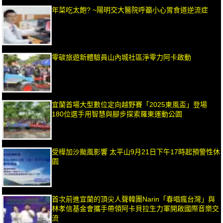
年菜吃太飽? ~陽明交大醫院呼籲小心胃食道逆流症
零碳旅遊新體驗員山內城社區淨零力阿卡啟動
宜蘭首場大型數位定向越野賽「2025東風盃」登場
180位選手用智慧與腳步探索羅東運動公園
受樺加沙颱風影響 太平山9月21日下午17時起預警性休
園
首次前進宜蘭的頂尖人聲韓團Narin「春唱瘋台灣」與
林孝信基金會攜手帶領阿卡貝拉生力軍開啟國際音樂交
流