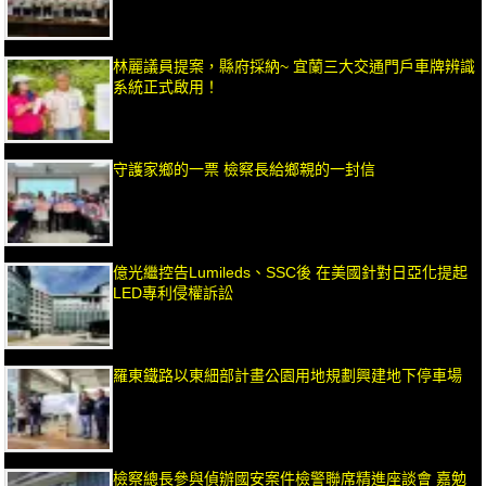
林麗議員提案，縣府採納~ 宜蘭三大交通門戶車牌辨識
系統正式啟用！
守護家鄉的一票 檢察長給鄉親的一封信
億光繼控告Lumileds、SSC後 在美國針對日亞化提起
LED專利侵權訴訟
羅東鐵路以東細部計畫公園用地規劃興建地下停車場
檢察總長參與偵辦國安案件檢警聯席精進座談會 嘉勉