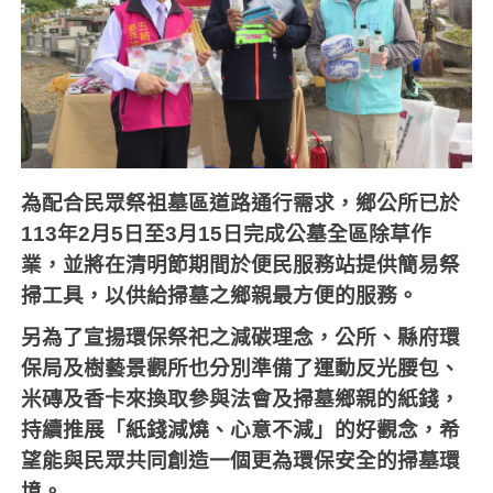
為配合民眾祭祖墓區道路通行需求，鄉公所已於
113
年
2
月
5
日至
3
月
15
日完成公墓全區除草作
業，並將在清明節期間於便民服務站提供簡易祭
掃工具，以供給掃墓之鄉親最方便的服務。
另為了宣揚環保祭祀之減碳理念，公所、縣府環
保局及樹藝景觀所也分別準備了運動反光腰包、
米磚及香卡來換取參與法會及掃墓鄉親的紙錢，
持續推展「紙錢減燒、心意不減」的好觀念，希
望能與民眾共同創造一個更為環保安全的掃墓環
境。