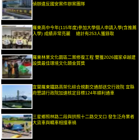
偵辦違反國安案件辦案團隊
羅東高中今年(115年度)參加大學個人申請入學(含推薦
入學) 成績非常亮麗 總計有253人獲錄取
羅東林業文化園區二案修復工程 雙獲2026國家卓越建
設獎最佳環境文化類金質獎
宜蘭羅東鐵路高架化綜合規劃交通部送交行政院 宜縣
府懇請行政院加速核定目標124年順利通車
三星鄉照林路二段與拱照十二路交叉口 發生泛舟業者
大貨車與轎車相撞車禍