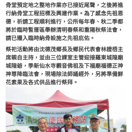
骨堂預定地之整地作業亦已接近尾聲，之後將進
行納骨堂工程招標及興建作業。為了感念先祖恩
德，祈請工程順利進行，公所每年春、秋二季都
將於臨時暫厝區舉辦清明春祭和重陽秋祭法會，
請已遷入臨時納骨設施之先祖庇佑。
祭祀活動將由沈德茂鄉長及鄉民代表會林證梧主
席親自主持，並由三位課室主管迎接羅東城隍廟
城隍爺，季新仙水寺觀音佛祖及下福廟福德正神
神尊降臨法會，現場除法師誦經外，另將準備鮮
花素果及各式供品進行祭拜。