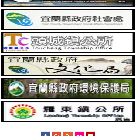
Facebook
Googleplus
Feed
Flickr
YouTube