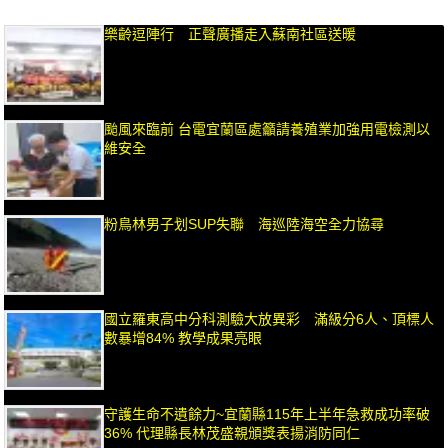
樂齡逗陣行 正聲廣播走入蘇南社區送暖
颱風來臨前 台電宜蘭區處籲請養殖業加強用電檢測以
維安全
粉鳥林男子划SUP失聯 海巡陸海空全力協尋
國立羅東高中分科測驗大放異彩 滿級分6人、頂標人
數暴增84% 教學成果亮眼
守護生命不遺餘力~宜蘭縣115年上半年急救成功率破
36% 代理縣長林茂盛親頒獎表揚消防同仁