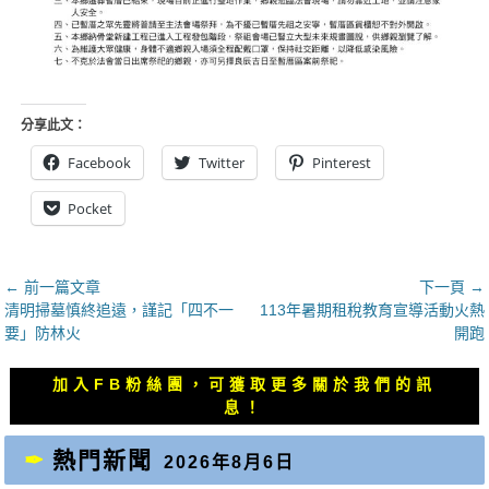
分享此文：
Facebook
Twitter
Pinterest
Pocket
文
← 前一篇文章
下一頁 →
上
下
清明掃墓慎終追遠，謹記「四不一
113年暑期租稅教育宣導活動火熱
章
一
一
要」防林火
開跑
導
篇
篇
覽
文
文
加入FB粉絲團，可獲取更多關於我們的訊
章：
章：
息！
熱門新聞
2026年8月6日