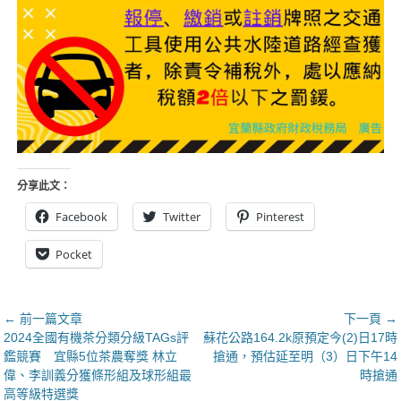
分享此文：
Facebook
Twitter
Pinterest
Pocket
文
← 前一篇文章
下一頁 →
上
下
2024全國有機茶分類分級TAGs評
蘇花公路164.2k原預定今(2)日17時
章
一
一
鑑競賽 宜縣5位茶農奪獎 林立
搶通，預估延至明（3）日下午14
導
篇
篇
偉、李訓義分獲條形組及球形組最
時搶通
覽
文
文
高等級特選獎