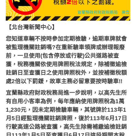
【北台灣新聞中心】
您知道車輛不按時參加定期檢驗，逾期車牌就會
被監理機關註銷嗎
?
在重新驗車領牌或辦理報廢
前，一旦使用
(
包含停放或行駛
)
公共道路被查
獲，稅務機關依使用牌照稅法規定，除補徵逾檢
註銷日至查獲日之使用牌照稅外，並按補徵稅額
處
2
倍以下罰鍰，故車主務必留意要按時驗車
!!
宜蘭縣政府財政稅務局進一步說明，以高先生所
有自用小客車為例，每年應納使用牌照稅為
1
萬
1,230
元，因未定期檢驗車輛，其號牌於
113
年
1
月
5
日經監理機關註銷牌照，復於
113
年
6
月
17
日
行駛高速公路被查獲，高先生除需補繳逾檢註銷
日
113
年
1
月
5
日至查獲日
6
月
17
日這段期間本稅