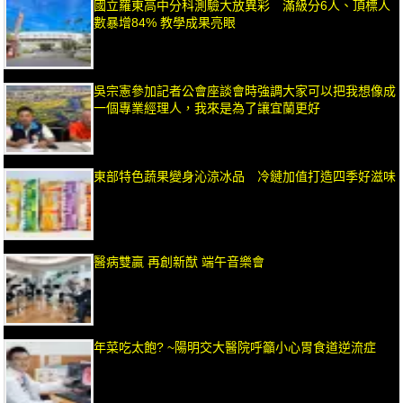
國立羅東高中分科測驗大放異彩 滿級分6人、頂標人
數暴增84% 教學成果亮眼
吳宗憲參加記者公會座談會時強調大家可以把我想像成
一個專業經理人，我來是為了讓宜蘭更好
東部特色蔬果變身沁涼冰品 冷鏈加值打造四季好滋味
醫病雙贏 再創新猷 端午音樂會
年菜吃太飽? ~陽明交大醫院呼籲小心胃食道逆流症