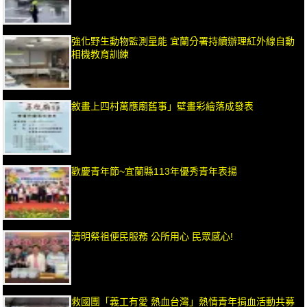
強化野生動物監測量能 宜蘭分署持續辦理紅外線自動
相機教育訓練
敘畫上四村萬應廟舊事」壁畫彩繪落成發表
歡慶青年節~宜蘭縣113年優秀青年表揚
清明祭祖便民服務 公所用心 民眾感心!
救國團「義工有愛 熱血台灣」熱情青年捐血活動共募