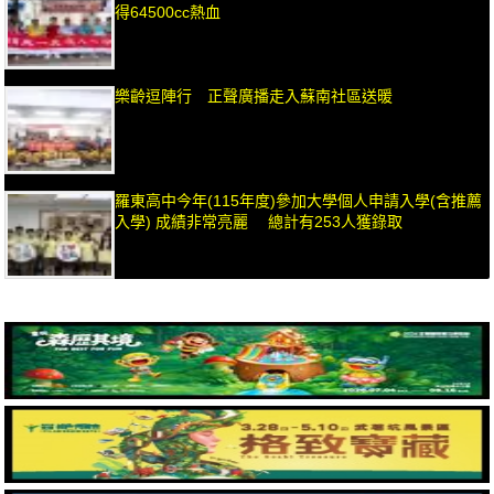
得64500cc熱血
樂齡逗陣行 正聲廣播走入蘇南社區送暖
羅東高中今年(115年度)參加大學個人申請入學(含推薦
入學) 成績非常亮麗 總計有253人獲錄取