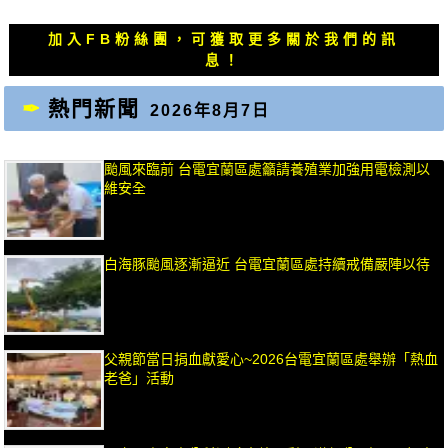
章：
章：
加入FB粉絲團，可獲取更多關於我們的訊
息！
熱門新聞
2026年8月7日
颱風來臨前 台電宜蘭區處籲請養殖業加強用電檢測以
維安全
白海豚颱風逐漸逼近 台電宜蘭區處持續戒備嚴陣以待
父親節當日捐血獻愛心~2026台電宜蘭區處舉辦「熱血
老爸」活動