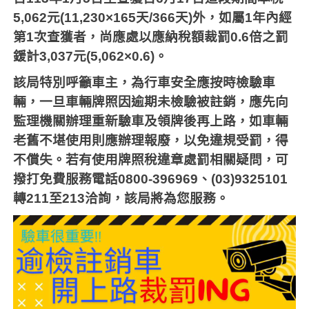
5,062
元
(11,230
×
165
天
/366
天
)
外，如屬
1
年內經
第
1
次查獲者，尚應處以應納稅額裁罰
0.6
倍之罰
鍰計
3,037
元
(5,062
×
0.6)
。
該局特別呼籲車主，為行車安全應按時檢驗車
輛，一旦車輛牌照因逾期未檢驗被註銷，應先向
監理機關辦理重新驗車及領牌後再上路，如車輛
老舊不堪使用則應辦理報廢，以免違規受罰，得
不償失。若有使用牌照稅違章處罰相關疑問，可
撥打免費服務電話
0800-396969
、
(03)9325101
轉
211
至
213
洽詢，該局將為您服務。