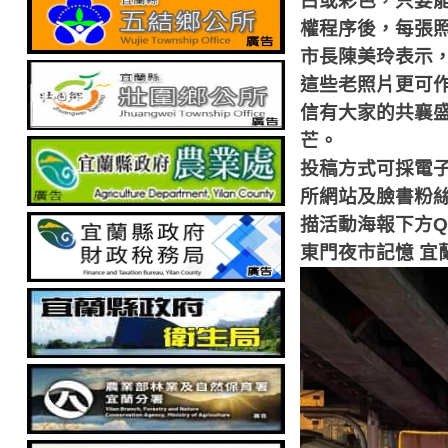
白或彩色，只要
權程序後，每張
市長陳美玲表示
這些老照片更可
信有大家的共襄
芒。
投稿方式可採電
所網站及臉書粉
描活動海報下方
Q
東門夜市記憶
宜