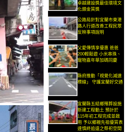
卓越建設獎最佳環境文
化類金質獎
公路局針對宜蘭市東港
路人行道改善工程民眾
反映事項說明
父愛傳情享優惠 爸爸
200輕鬆遊 小米串珠、
寵物嘉年華加碼同慶
縣府推動「視覺化減速
標線」 守護宜蘭好交通
宜蘭縣五結鄉殯葬設施
新建工程動土 預計於
115年初工程完成並啟
用 予以鄉親先祖優質表
達慎終追遠之祭祀空間