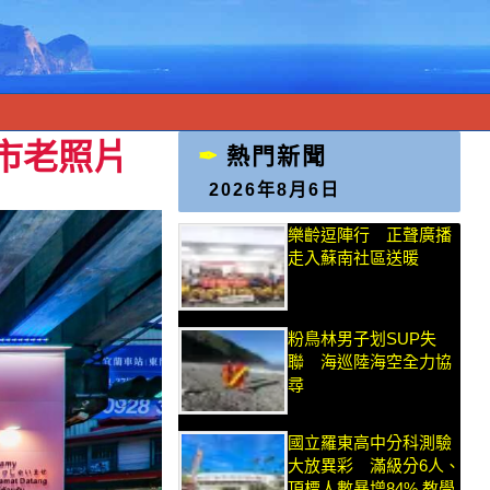
市老照片
熱門新聞
2026年8月6日
樂齡逗陣行 正聲廣播
走入蘇南社區送暖
粉鳥林男子划SUP失
聯 海巡陸海空全力協
尋
國立羅東高中分科測驗
大放異彩 滿級分6人、
頂標人數暴增84% 教學