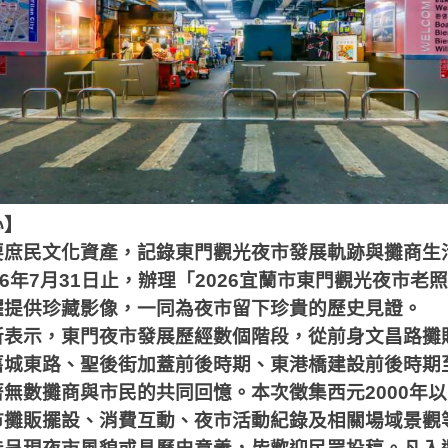
心】
要庶民文化資產
，記錄東門觀光夜市發展軌跡與攤商生
6
年
7
月
31
日止，辦理「
2026
宜蘭市東門觀光夜市老照
躍提供珍藏影像，一同為夜市留下珍貴的歷史見證。
所表示，東門夜市發展歷經數個階段，從前身文昌路攤
舊城東路、聖後街加蓋前後時期、東港橋建設前後時期
著無數攤商與市民的共同回憶。本次徵集西元
2000
年以
市攤販擺設、消費互動、夜市活動紀錄及相關場域景觀