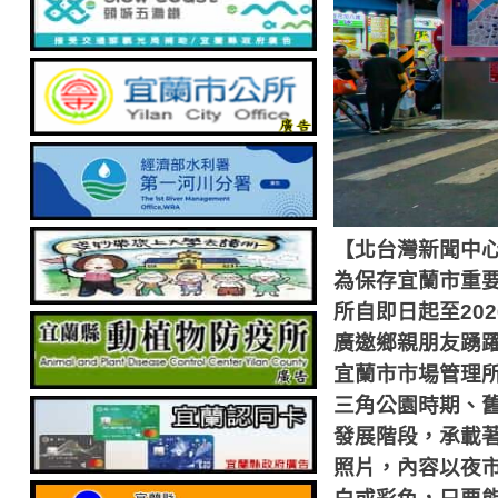
【北台灣新聞中
為保存宜蘭市重
所自即日起至
202
廣邀鄉親朋友踴
宜蘭市市場管理
三角公園時期、
發展階段，承載
照片，內容以夜