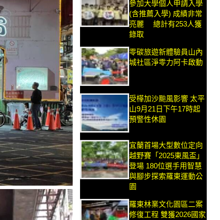
參加大學個人申請入學
(含推薦入學) 成績非常
亮麗 總計有253人獲
錄取
零碳旅遊新體驗員山內
城社區淨零力阿卡啟動
受樺加沙颱風影響 太平
山9月21日下午17時起
預警性休園
宜蘭首場大型數位定向
越野賽「2025東風盃」
登場 180位選手用智慧
與腳步探索羅東運動公
園
羅東林業文化園區二案
修復工程 雙獲2026國家