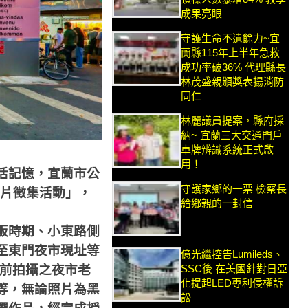
成果亮眼
守護生命不遺餘力~宜
蘭縣115年上半年急救
成功率破36% 代理縣長
林茂盛親頒獎表揚消防
同仁
林麗議員提案，縣府採
納~ 宜蘭三大交通門戶
車牌辨識系統正式啟
用！
活記憶，宜蘭市公
守護家鄉的一票 檢察長
片徵集活動」，
給鄉親的一封信
販時期、小東路側
至東門夜市現址等
億光繼控告Lumileds、
前拍攝之夜市老
SSC後 在美國針對日亞
化提起LED專利侵權訴
等，無論照片為黑
訟