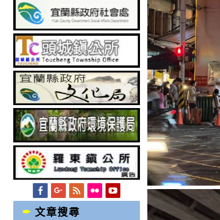
Facebook
Googleplus
Feed
Flickr
YouTube
文章搜尋