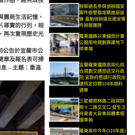
選作品，經完成授
檢察總長參與偵辦國安
案件檢警聯席精進座談
與攤商生活記憶，
會 嘉勉偵辦違反國安案
片尋寶的行列，相
件辦案團隊
，再次重現歷史光
羅東鐵路以東細部計畫
公園用地規劃興建地下
停車場
前公告於宜蘭市公
簡章及報名表可掃
宜蘭羅東鐵路高架化綜
消息→主題：重溫
合規劃交通部送交行政
院 宜縣府懇請行政院加
速核定目標124年順利
通車
三星鄉照林路二段與拱
照十二路交叉口 發生泛
舟業者大貨車與轎車相
撞車禍
羅東高中今年(115年度)