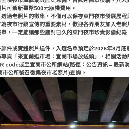
能呈現夜市風貌或具歷史意義，皆歡迎民眾投稿。凡入
照片可獲新臺幣
500
元版權費用。
，透過老照片的徵集，不僅可以保存東門夜市發展歷程
作為夜市行銷宣傳的重要素材，歡迎各界朋友加入老照
盛舉，一定能讓那些塵封已久的東門夜市珍貴影像紀錄
子郵件或實體照片送件，入選名單預定於
2026
年
8
月底
絲專頁「來宜蘭逛市場：宜蘭市場放送頭」，相關活動
R code
或至宜蘭市公所網站
(
路徑：公告資訊→最新
蘭市公所號召徵集夜市老照片
)
查詢。