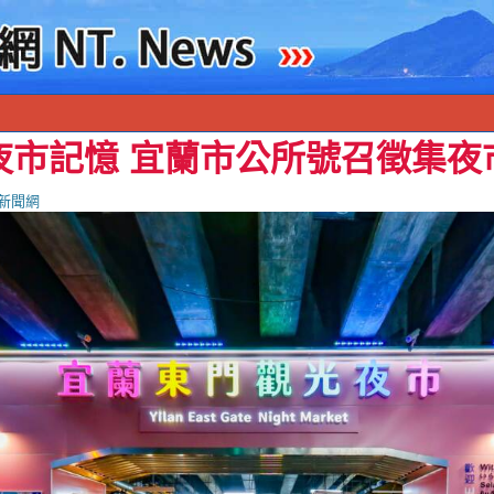
夜市記憶 宜蘭市公所號召徵集夜
新聞網