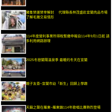
豬隻禁運禁宰解封 代理縣長林茂盛赴宜蘭肉品市場
了解毛豬交易情形
114年度營利事業所得稅暫繳申報自114年9月1日起 請
多利用網路辦理
2025冬戀蘭陽溫泉季 最暖的冬天在宜蘭
親子友善~宜蘭市幼「新生」回歸上學趣
天籟之聲在羅東~羅東鎮114年歌唱比賽熱烈登場