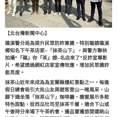
【北台灣新聞中心】
礁溪警分局為提升民眾防詐意識，特別邀請礁溪
鄉知名下午茶店家
–
「抹茶山下」，與警方聯袂
拍攝“『礁』你『茶』證
–
名店來了”反詐宣導影
片，希望透過網紅店家宣傳效應，增加民眾識詐
能見度。
抹茶山近年來成為為宜蘭縣爆紅景點之一，每逢
假日總會吸引大批山友與遊客登山一睹風采，山
腳下適坐落「抹茶山下」咖啡廳，櫥窗展示多款
特色甜點，從西瓜吐司至抹茶千層，適合下山或
午後時分來場下午茶約會，邊品嘗邊悠閒遠眺山