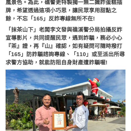
嵐景色。為此，礁警更特製獨一無二識詐蛋糕插
牌，希望透過這項小巧思，讓民眾享用甜點之
餘，不忘「
165
」反詐專線無所不在
!
「抹茶山下」老闆李文發與礁溪警分局拍攝反詐
宣導影片，共同提醒民眾，遇到詐騙，務必小心
『茶』證，再『山』確認，如有疑問可隨時撥打
「
165
」防詐騙諮詢專線、「
110
」或至派出所尋
求警方協助，就能防阻自身財產遭詐騙喔
!