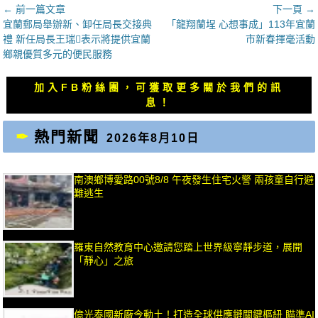
文
← 前一篇文章
下一頁 →
上
下
宜蘭郵局舉辦新、卸任局長交接典
「龍翔蘭埕 心想事成」113年宜蘭
章
一
一
禮 新任局長王瑞𩇤表示將提供宜蘭
市新春揮毫活動
導
篇
篇
鄉親優質多元的便民服務
覽
文
文
章：
章：
加入FB粉絲團，可獲取更多關於我們的訊
息！
熱門新聞
2026年8月10日
南澳鄉博愛路00號8/8 午夜發生住宅火警 兩孩童自行避
難逃生
羅東自然教育中心邀請您踏上世界級寧靜步道，展開
「靜心」之旅
億光泰國新廠今動土！打造全球供應鏈關鍵樞紐 瞄準AI