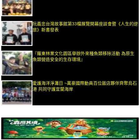
阮義忠台灣故事館第33檔展覽開幕座談會暨《人生的逆
旅》新書發表
『羅東林業文化園區舉辦外來種魚類移除活動 為原生
魚類營造安全的生存環境』
愛護海洋淨灘日 ~萬豪國際動員百位飯店夥伴齊聚烏石
港 共同守護宜蘭海岸