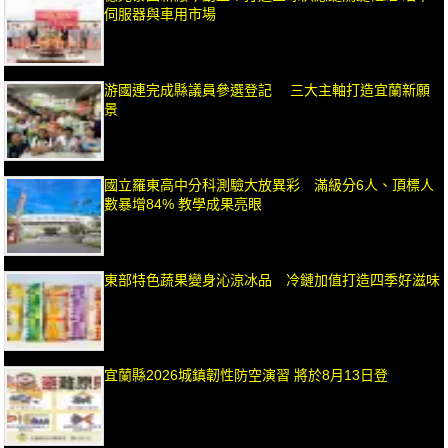
伺服器與車用市場
游國連完成縣議員參選登記 三大主軸打造宜蘭新願
景
國立羅東高中分科測驗大放異彩 滿級分6人、頂標人
數暴增84% 教學成果亮眼
東部特色蔬果變身沁涼冰品 冷鏈加值打造四季好滋味
宜蘭縣2026城鎮韌性防空演習 將於8月13日登