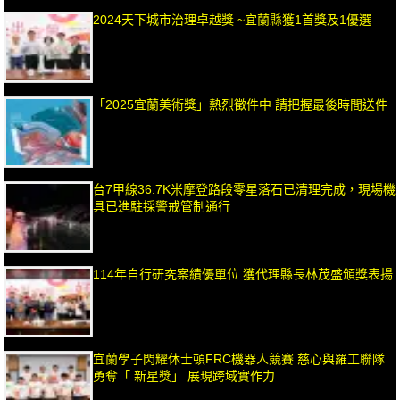
2024天下城市治理卓越獎 ~宜蘭縣獲1首獎及1優選
「2025宜蘭美術獎」熱烈徵件中 請把握最後時間送件
台7甲線36.7K米摩登路段零星落石已清理完成，現場機
具已進駐採警戒管制通行
114年自行研究案績優單位 獲代理縣長林茂盛頒獎表揚
宜蘭學子閃耀休士頓FRC機器人競賽 慈心與羅工聯隊
勇奪「 新星獎」 展現跨域實作力