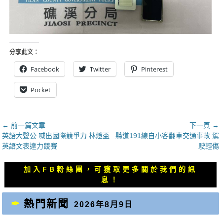
分享此文：
Facebook
Twitter
Pinterest
Pocket
文
← 前一篇文章
下一頁 →
上
下
英語大聲公 喊出國際競爭力 林燈盃
縣道191線自小客翻車交通事故 駕
章
一
一
英語文表達力競賽
駛輕傷
導
篇
篇
覽
文
文
加入FB粉絲團，可獲取更多關於我們的訊
章：
章：
息！
熱門新聞
2026年8月9日