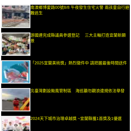
南澳鄉博愛路00號8/8 午夜發生住宅火警 兩孩童自行避
難逃生
游國連完成縣議員參選登記 三大主軸打造宜蘭新願
景
「2025宜蘭美術獎」熱烈徵件中 請把握最後時間送件
北臺灣劃設颱風管制區 海巡籲勿觀浪違規依法舉發
2024天下城市治理卓越獎 ~宜蘭縣獲1首獎及1優選