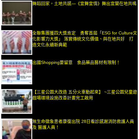
舞蹈回家，土地共感—《宜舞宜情》舞出宜蘭在地共鳴
全聯集團獲四大獎肯定 勇奪首屆「ESG for Culture文
化影響力大獎」 落實傳統文化價值、與在地共好 打
造文化永續新典範
出國Shopping要留意 食品藥品醫材有限制！
【三星公園大改造 五分火車動起來】 ~三星公園兒童遊
戲場環境設施改善計畫完工啟用
無生命徵象患者康復出院 28日看診感謝消防救護人員
及 醫護人員！