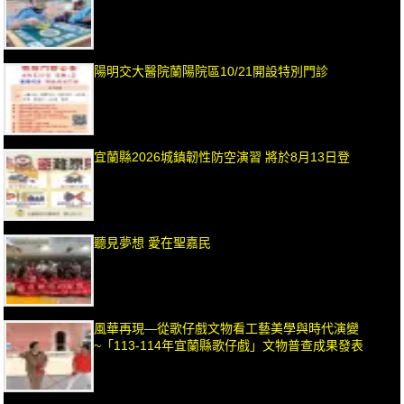
陽明交大醫院蘭陽院區10/21開設特別門診
宜蘭縣2026城鎮韌性防空演習 將於8月13日登
聽見夢想 愛在聖嘉民
風華再現—從歌仔戲文物看工藝美學與時代演變
~「113-114年宜蘭縣歌仔戲」文物普查成果發表