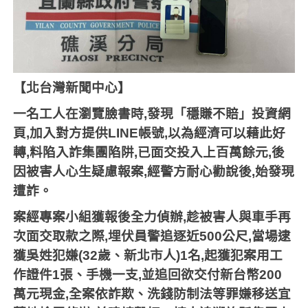
【北台灣新聞中心】
一名工人在瀏覽臉書時
,
發現「穩賺不賠」投資網
頁
,
加入對方提供
LINE
帳號
,
以為經濟可以藉此好
轉
,
料陷入詐集團陷阱
,
已面交投入上百萬餘元
,
後
因被害人心生疑慮報案
,
經警方耐心勸說後
,
始發現
遭詐。
案經專案小組獲報後全力偵辦
,
趁被害人與車手再
次面交取款之際
,
埋伏員警追逐近
500
公尺
,
當場逮
獲吳姓犯嫌
(32
歲、新北市人
)1
名
,
起獲犯案用工
作證件
1
張、手機一支
,
並追回欲交付新台幣
200
萬元現金
,
全案依詐欺、洗錢防制法等罪嫌移送宜