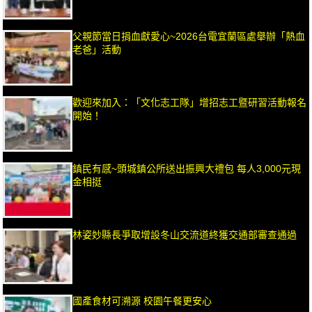
父親節當日捐血獻愛心~2026台電宜蘭區處舉辦「熱血
老爸」活動
歡迎來加入：「文化志工隊」增招志工暨研習活動報名
開始！
鎮民有感~頭城鎮公所送出振興大禮包 每人3,000元現
金相挺
林姿妙縣長爭取增設冬山交流道終獲交通部審查通過
國產食材可溯源 校園午餐更安心