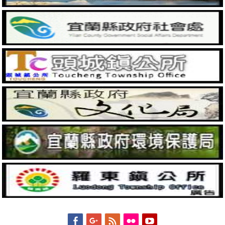
Facebook
Googleplus
Feed
Flickr
YouTube