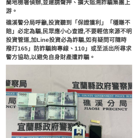
蘭地檢署偵辦
,
並建請聲押、擴大追溯詐騙集團上
游。
礁溪警分局呼籲
,
投資聽到「保證獲利」「穩賺不
賠」必定為騙
,
民眾應小心查證
,
不要輕信來源不明
投資管道
,
加
Line
投資必為詐騙
,
如有疑問可隨時
撥打
165
」防詐騙詢專線、
110
」或至派出所尋求
警方協助
,
以避免自身財產遭詐騙。