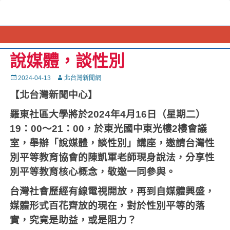
說媒體，談性別
Posted
Autor
2024-04-13
北台灣新聞網
on
【北台灣新聞中心】
羅東社區大學將於
2024
年
4
月
16
日（星期二）
19
：
00
～
21
：
00
，於東光國中東光樓
2
樓會議
室，舉辦「說媒體，談性別」講座，邀請台灣性
別平等教育協會的陳凱軍老師現身說法，分享性
別平等教育核心概念，敬邀一同參與。
台灣社會歷經有線電視開放，再到自媒體興盛，
媒體形式百花齊放的現在，對於性別平等的落
實，究竟是助益，或是阻力？