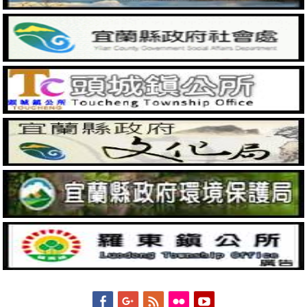
Facebook
Googleplus
Feed
Flickr
YouTube