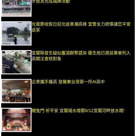
步道及完成揭牌活動
光復節收假日迎北返車潮高峰 宜警全力疏導讓您平安
返家
宜蘭縣發生疑似腹瀉群聚感染 衛生局已將該業者列入
高關注查核對象
企業攜手羅高 發展東台灣第一所AI高中
開鬼門 祈平安 宜蘭城水燈節8/12宜蘭河畔放水燈!