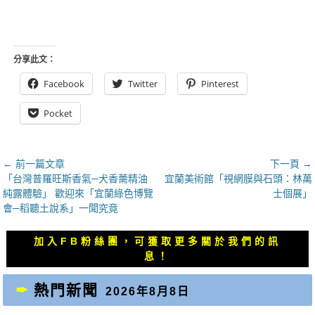
分享此文：
Facebook
Twitter
Pinterest
Pocket
文
← 前一篇文章
下一頁 →
上
下
「台灣普羅旺斯香氣─犬香薷精油
宜蘭美術館「視網膜與石頭：林萬
章
一
一
純露體驗」 歡迎來「宜蘭綠色博覽
士個展」
導
篇
篇
會─稻聽土說系」一聞究竟
覽
文
文
章：
章：
加入FB粉絲團，可獲取更多關於我們的訊
息！
熱門新聞
2026年8月8日