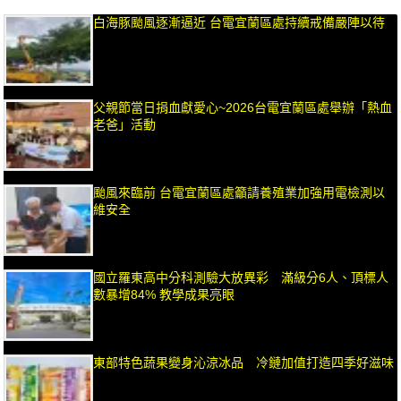
白海豚颱風逐漸逼近 台電宜蘭區處持續戒備嚴陣以待
父親節當日捐血獻愛心~2026台電宜蘭區處舉辦「熱血
老爸」活動
颱風來臨前 台電宜蘭區處籲請養殖業加強用電檢測以
維安全
國立羅東高中分科測驗大放異彩 滿級分6人、頂標人
數暴增84% 教學成果亮眼
東部特色蔬果變身沁涼冰品 冷鏈加值打造四季好滋味