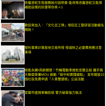
赤腹游蛇生態服務給付說明會-能保育赤腹游蛇又能領
補助這樣的好康等你來＋1
歡迎來加入：「文化志工隊」增招志工暨研習活動報名
開始！
營利事業計算房地交易所得 得減除之必要費用應注意
事項
綠能永續•高齡關懷！竹輪電動車進駐宜蘭五結 攜手兩
大聯盟簽署MOU 啟動「碳中和實踐據點」 宣布開放10
個社區免費申請「人車雙健檢」公益活動
宜蘭市違規車輛拒檢 警方破窗強力執法