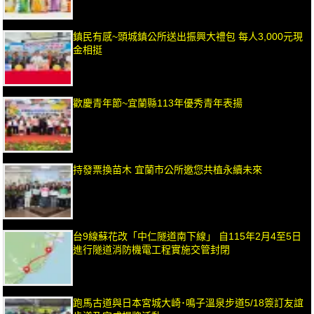
鎮民有感~頭城鎮公所送出振興大禮包 每人3,000元現
金相挺
歡慶青年節~宜蘭縣113年優秀青年表揚
持發票換苗木 宜蘭市公所邀您共植永續未來
台9線蘇花改「中仁隧道南下線」 自115年2月4至5日
進行隧道消防機電工程實施交管封閉
跑馬古道與日本宮城大崎･鳴子溫泉步道5/18簽訂友誼