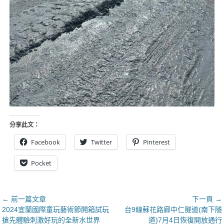
分享此文：
Facebook
Twitter
Pinterest
Pocket
文
← 前一篇文章
下一頁 →
上
下
2024宜蘭國際童玩藝術節開箱試玩
台9線蘇花路廊中仁隧道(南下隧
章
一
一
搶先體驗刺激好玩的全新水世界
道)7月4日恢復開放通行
導