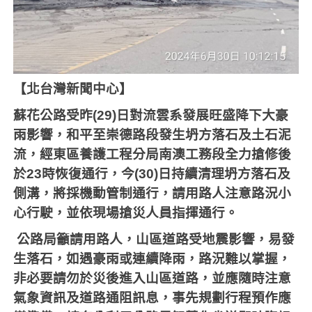
【北台灣新聞中心】
蘇花公路受昨
(29)
日對流雲系發展旺盛降下大豪
雨影響，和平至崇德路段發生坍方落石及土石泥
流，經東區養護工程分局南澳工務段全力搶修後
於
23
時恢復通行，今
(30)
日持續清理坍方落石及
側溝，將採機動管制通行，請用路人注意路況小
心行駛，並依現場搶災人員指揮通行。
公路局籲請用路人，山區道路受地震影響，易發
生落石，如遇豪雨或連續降雨，路況難以掌握，
非必要請勿於災後進入山區道路，並應隨時注意
氣象資訊及道路通阻訊息，事先規劃行程預作應