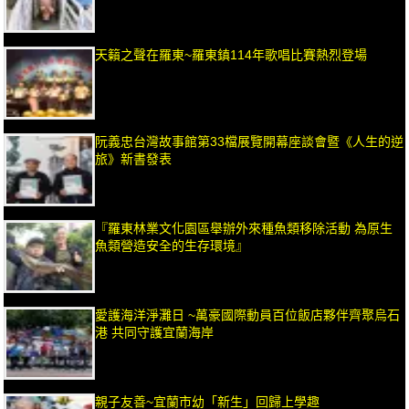
天籟之聲在羅東~羅東鎮114年歌唱比賽熱烈登場
阮義忠台灣故事館第33檔展覽開幕座談會暨《人生的逆
旅》新書發表
『羅東林業文化園區舉辦外來種魚類移除活動 為原生
魚類營造安全的生存環境』
愛護海洋淨灘日 ~萬豪國際動員百位飯店夥伴齊聚烏石
港 共同守護宜蘭海岸
親子友善~宜蘭市幼「新生」回歸上學趣