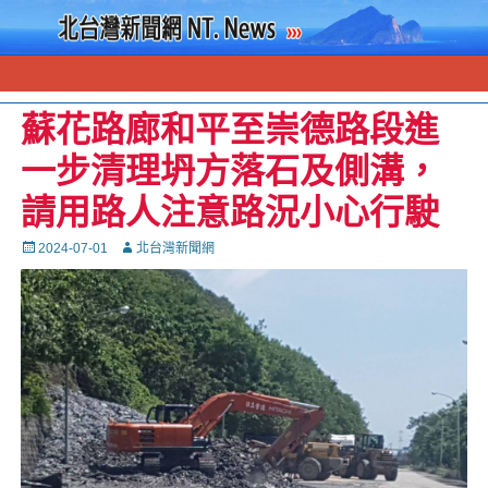
蘇花路廊和平至崇德路段進
一步清理坍方落石及側溝，
請用路人注意路況小心行駛
Posted
Autor
2024-07-01
北台灣新聞網
on