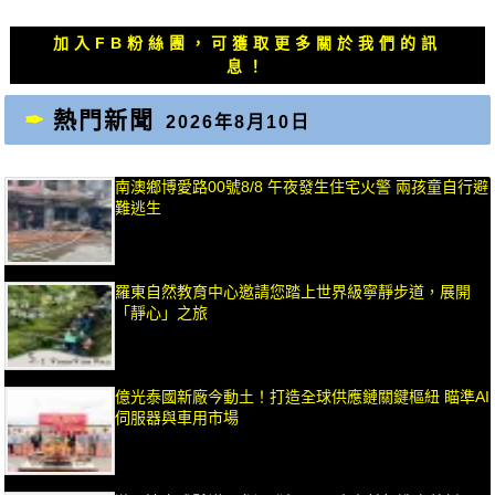
篇
篇
覽
文
文
加入FB粉絲團，可獲取更多關於我們的訊
章：
章：
息！
熱門新聞
2026年8月10日
南澳鄉博愛路00號8/8 午夜發生住宅火警 兩孩童自行避
難逃生
羅東自然教育中心邀請您踏上世界級寧靜步道，展開
「靜心」之旅
億光泰國新廠今動土！打造全球供應鏈關鍵樞紐 瞄準AI
伺服器與車用市場