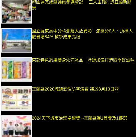
游國連完成縣議員參選登記 三大主軸打造宜蘭新願
景
國立羅東高中分科測驗大放異彩 滿級分6人、頂標人
數暴增84% 教學成果亮眼
東部特色蔬果變身沁涼冰品 冷鏈加值打造四季好滋味
宜蘭縣2026城鎮韌性防空演習 將於8月13日登
2024天下城市治理卓越獎 ~宜蘭縣獲1首獎及1優選