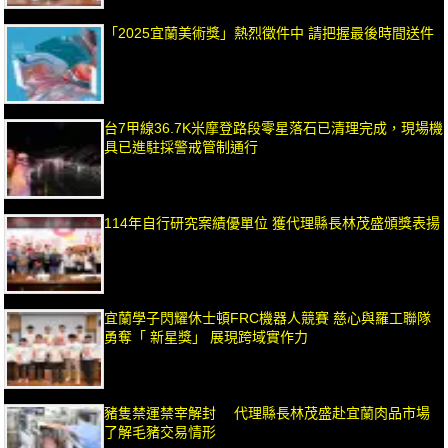
「2025宜蘭美術獎」熱烈徵件中 請把握最後時間送件
台7甲線36.7K米摩登路段零星落石已清理完成，現場機
具已進駐採警戒管制通行
114年自行研究案績優單位 獲代理縣長林茂盛頒獎表揚
宜蘭學子閃耀休士頓FRC機器人競賽 慈心與羅工聯隊
勇奪「 新星獎」 展現跨域實作力
豬隻禁運禁宰解封 代理縣長林茂盛赴宜蘭肉品市場
了解毛豬交易情形