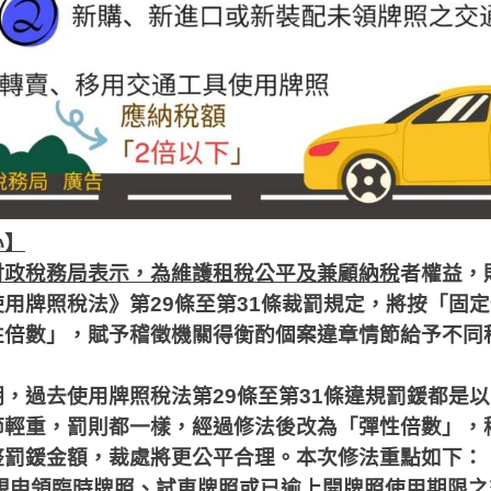
心】
稅務局表示，為維護租稅公平及兼顧納稅
者權益，
使用牌照稅法》第
29
條至第
31
條裁罰規定，將按「固定
性倍數」，賦予稽徵機關得衡酌個案違章情節給予不同
，過去使用牌照稅法第
29
條至第
31
條違規罰鍰都是以
節輕重，罰則都一樣，經過修法後改為「彈性倍數」，
整罰鍰金額，裁處將更公平合理。本次修法重點如下：
規申領臨時牌照、試車牌照或已逾上開牌照使用期限之