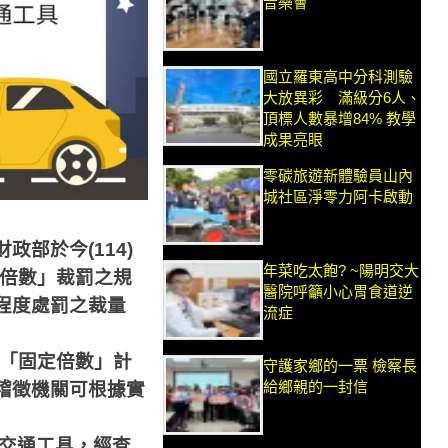
音樂會
國立羅東高中分科測驗
大放異彩 滿級分6人、
頂標人數暴增84% 教學
成果亮眼
零碳旅遊新體驗員山內
城社區淨零力阿卡啟動
財政部於今
(114)
年菜吃太飽? ~陽明交大
倍數」裁罰之規
醫院呼籲小心胃食道逆
程度處罰之裁量
流症
「固定倍數」計
守護家鄉的一票 檢察長
給鄉親的一封信
稽徵機關可根據實
交通工具，經查