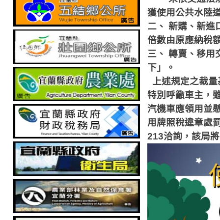
獲使用公共水陸
二、
新購、新進
倍數由原應納稅
三、
轉賣、移用
下」。
上述規定之裁量
特別呼籲車主，
汽機車應領用並
用牌照稅違章處
213
洽詢，該局將