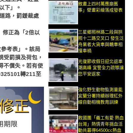
敘畫上四村萬應廟舊
以下」。
事」壁畫彩繪落成發表
道路，罰鍰裁處
三星鄉照林路二段與拱
」修正為「
2
倍以
照十二路交叉口 發生泛
舟業者大貨車與轎車相
數參考表」。該局
撞車禍
規受罰損及荷包，
光復節收假日迎北返車
得不償失。若有使
潮高峰 宜警全力疏導讓
9325101
轉
211
至
您平安返家
強化野生動物監測量能
宜蘭分署持續辦理紅外
線自動相機教育訓練
救國團「義工有愛 熱血
台灣」熱情青年捐血活
動共募得64500cc熱血