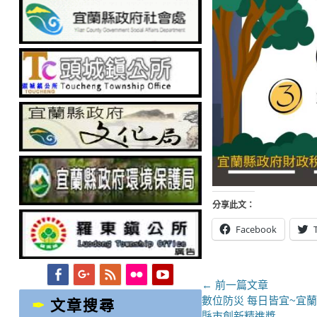
分享此文：
Facebook
Facebook
Googleplus
Feed
Flickr
YouTube
文
← 前一篇文章
上
數位防災 每日皆宜~宜
文章搜尋
章
一
縣市創新精進獎