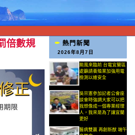
罰倍數規
熱門新聞
2026年8月7日
颱風來臨前 台電宜蘭區
處籲請養殖業加強用電
檢測以維安全
吳宗憲參加記者公會座
談會時強調大家可以把
我想像成一個專業經理
人，我來是為了讓宜蘭
更好
醫病雙贏 再創新猷 端午