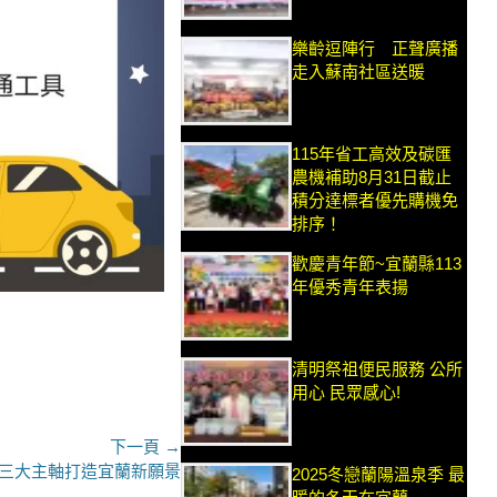
樂齡逗陣行 正聲廣播
走入蘇南社區送暖
115年省工高效及碳匯
農機補助8月31日截止
積分達標者優先購機免
排序！
歡慶青年節~宜蘭縣113
年優秀青年表揚
清明祭祖便民服務 公所
用心 民眾感心!
下一頁 →
三大主軸打造宜蘭新願景
2025冬戀蘭陽溫泉季 最