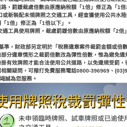
道路，罰鍰裁處倍數由原應納稅額「
1
倍」修正為「
1
倍
口或新裝配未領牌照之交通工具，經查獲使用公共水陸
額「
1
倍」修正為「
1
倍以下」。
交通工具使用牌照，裁處罰鍰倍數由原應納稅額「
2
倍
基準，財政部另定明於「稅務違章案件裁罰金額或倍
雖部分違章情形之裁罰倍數改為彈性倍數，惟為避免違
懸掛有效牌照才能合法使用公共道路，以免違規受罰，
罰相關疑問，可撥打免費服務電話
0800-396969
、
(03)
竭誠為您服務。