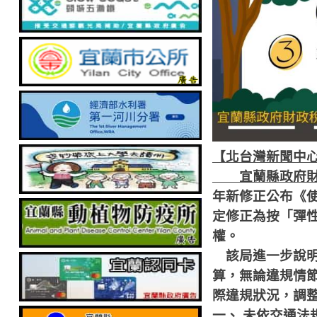
【北台灣新聞中
宜蘭縣政府財政
年新修正公布《
定修正為按「彈
權。
該局進一步說明
算，無論違規情
際違規狀況，調
一、
未依交通法