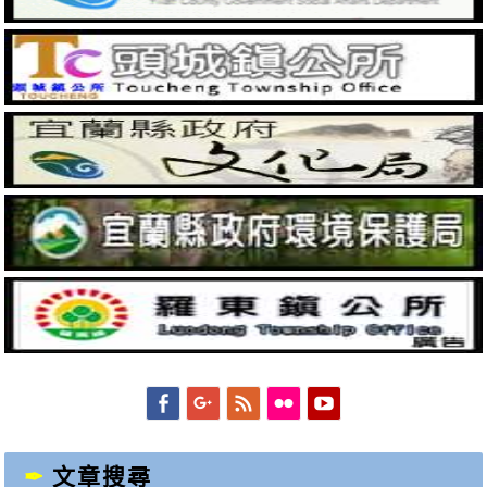
Facebook
Googleplus
Feed
Flickr
YouTube
文章搜尋