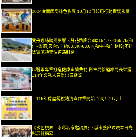
2024宜蘭國際綠色影展 10月12日起用行動實踐永續
受丹娜絲颱風影響，蘇花路廊台9線154.7k~165.7k(和
仁~崇德)及台9丁線60.3K~63.6K(和中~和仁路段)不排
除實施預警性道路封閉
以醫學專業打造健康宜蘭典範 衛生局徐迺維局長榮獲
114年公務人員傑出貢獻獎
115年房屋稅稅籍清查作業開始 至同年11月止
《水色視界—水彩名家邀請展》~城東藝廊映現春日光
影展覽揭幕