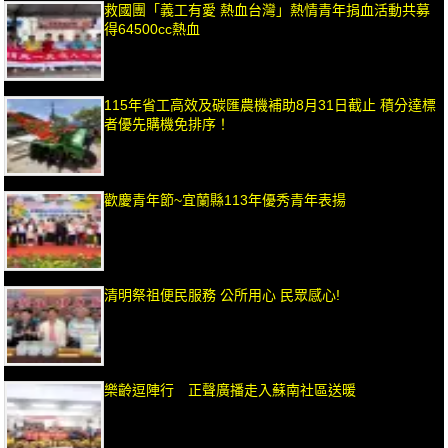
救國團「義工有愛 熱血台灣」熱情青年捐血活動共募
得64500cc熱血
115年省工高效及碳匯農機補助8月31日截止 積分達標
者優先購機免排序！
歡慶青年節~宜蘭縣113年優秀青年表揚
清明祭祖便民服務 公所用心 民眾感心!
樂齡逗陣行 正聲廣播走入蘇南社區送暖