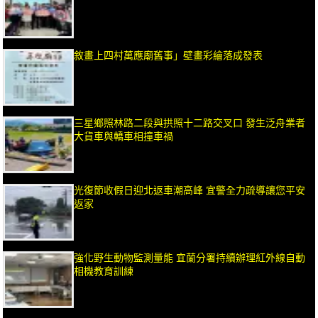
敘畫上四村萬應廟舊事」壁畫彩繪落成發表
三星鄉照林路二段與拱照十二路交叉口 發生泛舟業者
大貨車與轎車相撞車禍
光復節收假日迎北返車潮高峰 宜警全力疏導讓您平安
返家
強化野生動物監測量能 宜蘭分署持續辦理紅外線自動
相機教育訓練