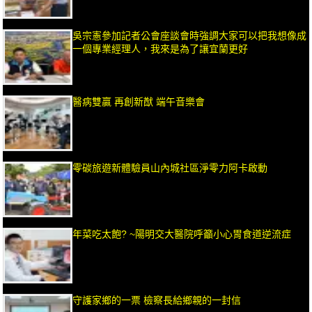
吳宗憲參加記者公會座談會時強調大家可以把我想像成
一個專業經理人，我來是為了讓宜蘭更好
醫病雙贏 再創新猷 端午音樂會
零碳旅遊新體驗員山內城社區淨零力阿卡啟動
年菜吃太飽? ~陽明交大醫院呼籲小心胃食道逆流症
守護家鄉的一票 檢察長給鄉親的一封信