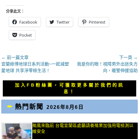
分享此文：
Facebook
Twitter
Pinterest
Pocket
文
← 前一篇文章
下一頁 →
上
下
宜蘭綠博地球日系列活動~一起減塑
我是你的眼！視障男外出迷失方
章
一
一
愛地球 共享淨零綠生活！
向，暖警伸援協助
導
篇
篇
覽
文
文
加入FB粉絲團，可獲取更多關於我們的訊
章：
章：
息！
熱門新聞
2026年8月6日
颱風來臨前 台電宜蘭區處籲請養殖業加強用電檢測以
維安全