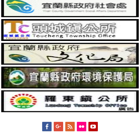
Facebook
Googleplus
Feed
Flickr
YouTube