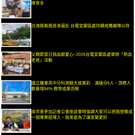
維安全
白海豚颱風逐漸逼近 台電宜蘭區處持續戒備嚴陣以待
父親節當日捐血獻愛心~2026台電宜蘭區處舉辦「熱血
老爸」活動
國立羅東高中分科測驗大放異彩 滿級分6人、頂標人
數暴增84% 教學成果亮眼
吳宗憲參加記者公會座談會時強調大家可以把我想像成
一個專業經理人，我來是為了讓宜蘭更好