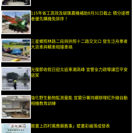
115年省工高效及碳匯農機補助8月31日截止 積分達標
者優先購機免排序！
三星鄉照林路二段與拱照十二路交叉口 發生泛舟業者
大貨車與轎車相撞車禍
光復節收假日迎北返車潮高峰 宜警全力疏導讓您平安
返家
強化野生動物監測量能 宜蘭分署持續辦理紅外線自動
相機教育訓練
敘畫上四村萬應廟舊事」壁畫彩繪落成發表