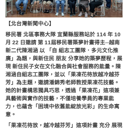
【北台灣新聞中心】
移民署
北區事務大隊
宜蘭縣服務站於
114
年
10
月
22
日邀請
第
11
屆移民署築夢計畫得主─越南
新二代陳湘涵
以
「自
組志工團隊．多元文化推
廣」為題，與新住民
朋友
分享她的築夢歷程，展
現
新住民子女在文化融合與社會服務的能量。陳
湘涵自組志工團隊，並以「果凍花待放越冷越芬
芳」為主題，邀請潘錦秀老師教授果凍花技藝。
她的計畫構思獨具巧思，透過「果凍花」這項兼
具藝術與實作的技藝，不僅培養學員的專業能
力，也蘊含「困境中依舊能綻放光彩」的生命寓
意。
「果凍花待放，越冷越芬芳」這項計畫
充分
展現