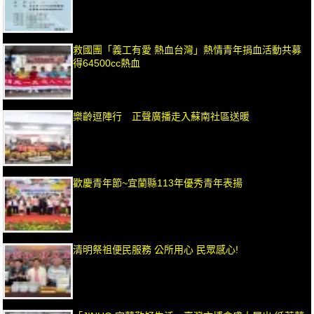
救國團「義工有愛 熱血台灣」熱情青年捐血活動共募
得64500cc熱血
樂齡逗陣行 正聲廣播走入蘇南社區送暖
歡慶青年節~宜蘭縣113年優秀青年表揚
清明祭祖便民服務 公所用心 民眾感心!