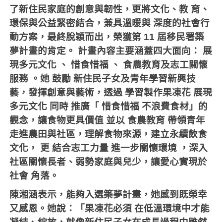
了新住民家庭的創
意與韌性，更將文化、教
育、
環保與公益緊密結合，兼具溫暖與
深度的社會行
動方案，最終脫穎而出，榮獲第
11
屆移民署築
夢計畫的肯定。
計畫內容主要涵蓋四大面向：
展
現多元文化
、
惜食惜福
、
食農教育及志工關懷
服務
。她
鼓勵
新住民子女及青年學習新興技
藝，發揮創意與藝術，透過
學習製作果凍花
展現
多元文化
同時
推廣「
惜食惜福
不浪費食材」的
觀念，讓食物更具價值
並以
食農教育
帶領青年
走進農田與社區，理解食物來源，建立永續飲食
文化，
更
結合志工力量
進一步關懷環境
，深入
社區關懷長者、弱勢家庭與兒少，讓愛心實現於
社會
角落。
陳湘涵表示，能夠入選築夢計畫，她感到既榮幸
又感恩。她說：「果
凍花必須
在低溫環境中才能