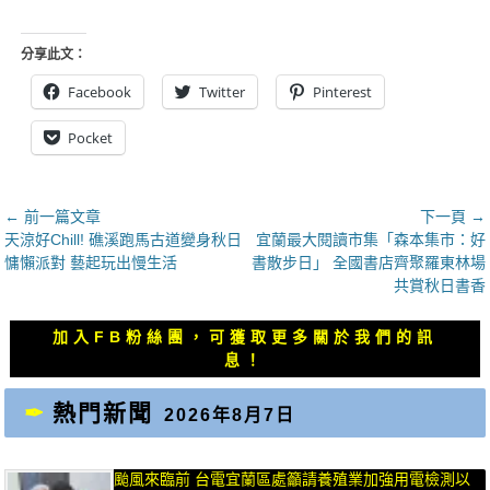
分享此文：
Facebook
Twitter
Pinterest
Pocket
文
← 前一篇文章
下一頁 →
上
下
天涼好Chill! 礁溪跑馬古道變身秋日
宜蘭最大閱讀市集「森本集市：好
章
一
一
慵懶派對 藝起玩出慢生活
書散步日」 全國書店齊聚羅東林場
導
篇
篇
共賞秋日書香
覽
文
文
章：
章：
加入FB粉絲團，可獲取更多關於我們的訊
息！
熱門新聞
2026年8月7日
颱風來臨前 台電宜蘭區處籲請養殖業加強用電檢測以