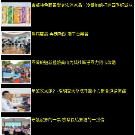
東部特色蔬果變身沁涼冰品 冷鏈加值打造四季好滋味
醫病雙贏 再創新猷 端午音樂會
零碳旅遊新體驗員山內城社區淨零力阿卡啟動
年菜吃太飽? ~陽明交大醫院呼籲小心胃食道逆流症
守護家鄉的一票 檢察長給鄉親的一封信