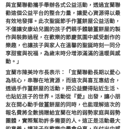
與宜蘭聯勸攜手舉辦各式公益活動，透過宜蘭聯
勸這個公益平台的整合力量，讓愛心資源得以最
有效地發揮。此次聖誕節手作薑餅屋公益活動，
不僅讓安康幼兒園的孩子們親手體驗薑餅屋的製
作與裝飾過程，在歡樂的節慶氛圍中感受創作的
樂趣，也讓孩子與家人在溫馨的聖誕時刻一同分
享甜蜜與祝福，為歲末時分增添滿滿的溫暖與感
動。」
宜蘭市陳美玲市長表示：「宜蘭聯勸長期以愛心
為核心，串聯在地資源，而這次與喜互惠結合，
透過手作薑餅屋的活動，把公益變得貼近生活、
也貼近孩子的世界。活動從『愛』出發，讓小朋
友在開心動手做薑餅屋的同時，也能理解這次的
報名費將全數捐贈給宜蘭在地的弱勢家庭與弱勢
團體，實際幫助許多需要的人。這正是活動最大
的意義，讓孩子在歡樂中學會分享，在付出中感