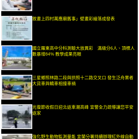
敘畫上四村萬應廟舊事」壁畫彩繪落成發表
國立羅東高中分科測驗大放異彩 滿級分6人、頂標人
數暴增84% 教學成果亮眼
三星鄉照林路二段與拱照十二路交叉口 發生泛舟業者
大貨車與轎車相撞車禍
光復節收假日迎北返車潮高峰 宜警全力疏導讓您平安
返家
強化野生動物監測量能 宜蘭分署持續辦理紅外線自動