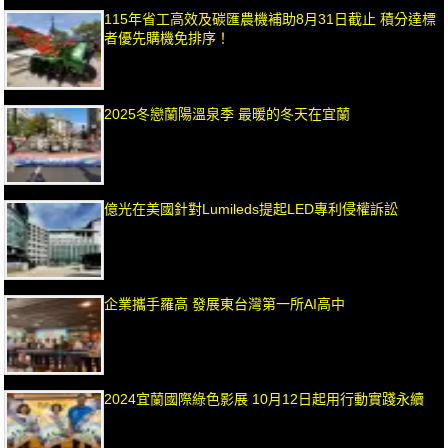
115年省工高效及碳匯農機補助8月31日截止 積分達標
者優先購機免排序！
2025冬戀蘭陽溫泉季 最暖的冬天在宜蘭
億光在美國針對Lumileds提起LED專利侵權訴訟
企業攜手羅高 發展東台灣第一所AI高中
2024宜蘭國際綠色影展 10月12日起用行動實踐永續