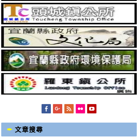
Facebook
Googleplus
Feed
Flickr
YouTube
文章搜尋