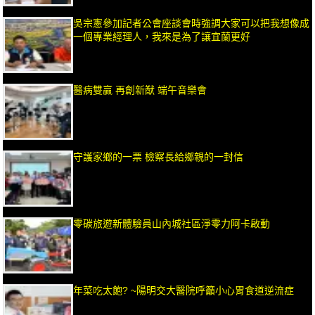
吳宗憲參加記者公會座談會時強調大家可以把我想像成
一個專業經理人，我來是為了讓宜蘭更好
醫病雙贏 再創新猷 端午音樂會
守護家鄉的一票 檢察長給鄉親的一封信
零碳旅遊新體驗員山內城社區淨零力阿卡啟動
年菜吃太飽? ~陽明交大醫院呼籲小心胃食道逆流症