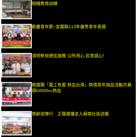
相機教育訓練
歡慶青年節~宜蘭縣113年優秀青年表揚
清明祭祖便民服務 公所用心 民眾感心!
救國團「義工有愛 熱血台灣」熱情青年捐血活動共募
得64500cc熱血
樂齡逗陣行 正聲廣播走入蘇南社區送暖