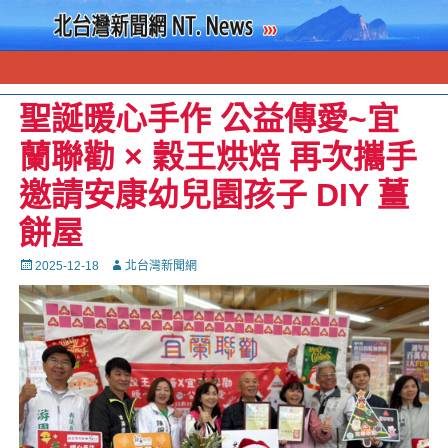
聖誕暖心手作 公益傳愛~宜
蘭聯勸 × 穀王烘焙 再次攜手
邀請安康幼兒園孩子 DIY 薑
餅屋
Posted
Autor
2025-12-18
北台灣新聞網
on