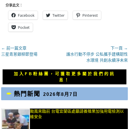
分享此文：
Facebook
Twitter
Pinterest
Pocket
文
← 前一篇文章
下一頁 →
上
下
三星青蔥銀柳節登場
護水行動不停步 公私攜手建構韌性
章
一
一
水環境 共創永續淨未來
導
篇
篇
覽
文
文
加入FB粉絲團，可獲取更多關於我們的訊
章：
章：
息！
熱門新聞
2026年8月7日
颱風來臨前 台電宜蘭區處籲請養殖業加強用電檢測以
維安全