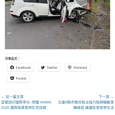
分享此文：
Facebook
Twitter
Pinterest
Pocket
文
← 前一篇文章
下一頁 →
上
下
宜蘭囝仔國際爭光~榮獲 AIAMA
北臺8縣市聯合執法強力取締機動車
章
一
一
2025 國際珠算奧林匹克佳績
輛噪音 維護民眾安寧生活
導
篇
篇