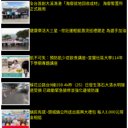
全台首創大溪漁港「海廢就地回收成材」 海廢暫置所
正式啟用
健康樂活大三星 ~世壯運輕艇激流巡禮健走 為選手加油
肌不可失：預防肌少症飲食講座~宜蘭社區大學114年
下學期專題講座
蘇花公路台9線159.4k昨（25）日發生落石大清水明隧
道受損 已啟動緊急搶修並強化邊坡防護
鎮民有感~頭城鎮公所送出振興大禮包 每人3,000元現
金相挺