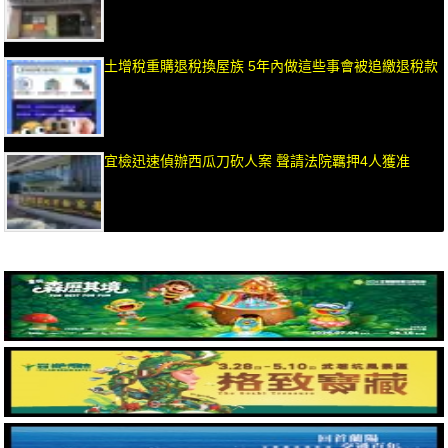
土增稅重購退稅換屋族 5年內做這些事會被追繳退稅款
宜檢迅速偵辦西瓜刀砍人案 聲請法院羈押4人獲准