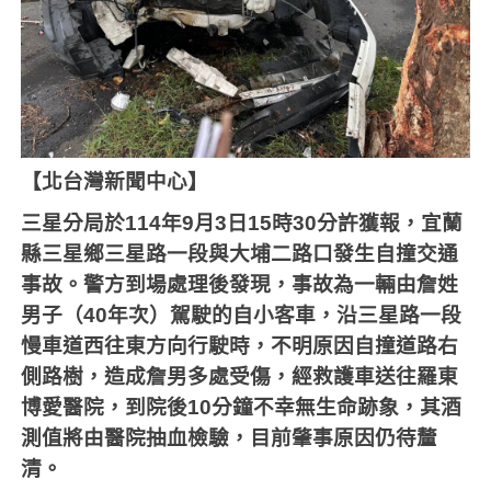
【北台灣新聞中心】
三星分局於
114
年
9
月
3
日
15
時
30
分許獲報，宜蘭
縣三星鄉三星路一段與大埔二路口發生自撞交通
事故。警方到場處理後發現，事故為一輛由詹姓
男子（
40
年次）駕駛的自小客車，沿三星路一段
慢車道西往東方向行駛時，不明原因自撞道路右
側路樹，造成詹男多處受傷，經救護車送往羅東
博愛醫院，到院後
10
分鐘不幸無生命跡象，其酒
測值將由醫院抽血檢驗，目前肇事原因仍待釐
清。