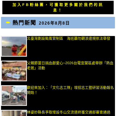
覽
文
文
加入FB粉絲團，可獲取更多關於我們的訊
章：
章：
息！
熱門新聞
2026年8月8日
北臺灣劃設颱風管制區 海巡籲勿觀浪違規依法舉發
父親節當日捐血獻愛心~2026台電宜蘭區處舉辦「熱血
老爸」活動
歡迎來加入：「文化志工隊」增招志工暨研習活動報名
開始！
林姿妙縣長爭取增設冬山交流道終獲交通部審查通過