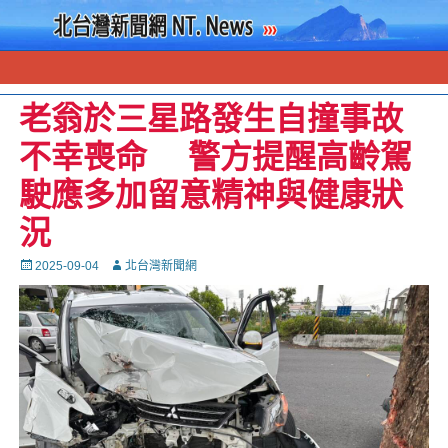
老翁於三星路發生自撞事故
不幸喪命 警方提醒高齡駕
駛應多加留意精神與健康狀
況
Posted
Autor
2025-09-04
北台灣新聞網
on