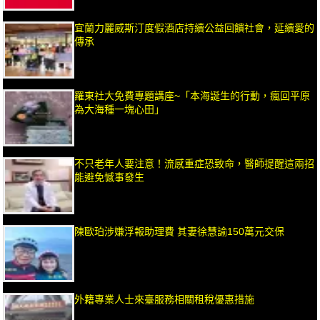
宜蘭力麗威斯汀度假酒店持續公益回饋社會，延續愛的
傳承
羅東社大免費專題講座~「本海誕生的行動，瘋回平原
為大海種一塊心田」
不只老年人要注意！流感重症恐致命，醫師提醒這兩招
能避免憾事發生
陳歐珀涉嫌浮報助理費 其妻徐慧諭150萬元交保
外籍專業人士來臺服務相關租稅優惠措施