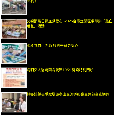
開始！
父親節當日捐血獻愛心~2026台電宜蘭區處舉辦「熱血
老爸」活動
國產食材可溯源 校園午餐更安心
陽明交大醫院蘭陽院區10/21開設特別門診
林姿妙縣長爭取增設冬山交流道終獲交通部審查通過