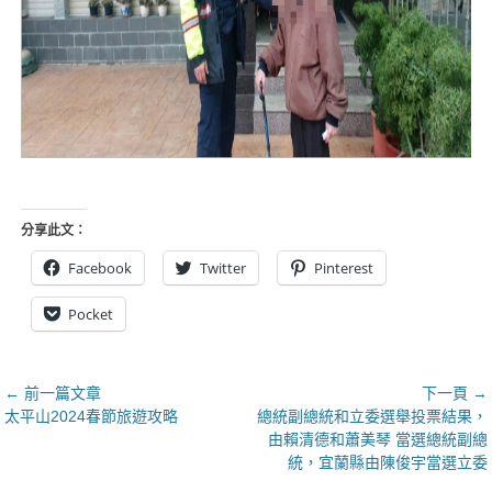
分享此文：
Facebook
Twitter
Pinterest
Pocket
文
← 前一篇文章
下一頁 →
上
下
太平山2024春節旅遊攻略
總統副總統和立委選舉投票結果，
章
一
一
由賴清德和蕭美琴 當選總統副總
導
篇
篇
統，宜蘭縣由陳俊宇當選立委
覽
文
文