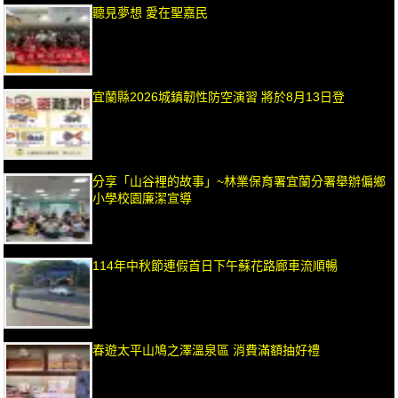
聽見夢想 愛在聖嘉民
宜蘭縣2026城鎮韌性防空演習 將於8月13日登
分享「山谷裡的故事」~林業保育署宜蘭分署舉辦偏鄉
小學校園廉潔宣導
114年中秋節連假首日下午蘇花路廊車流順暢
春遊太平山鳩之澤溫泉區 消費滿額抽好禮