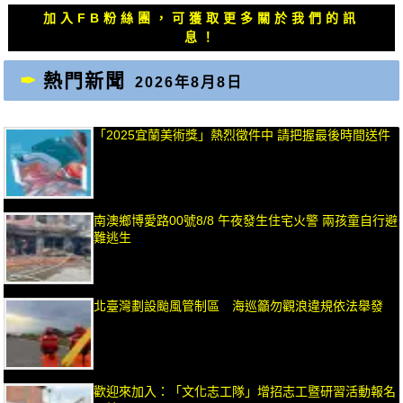
章：
章：
加入FB粉絲團，可獲取更多關於我們的訊
息！
熱門新聞
2026年8月8日
「2025宜蘭美術獎」熱烈徵件中 請把握最後時間送件
南澳鄉博愛路00號8/8 午夜發生住宅火警 兩孩童自行避
難逃生
北臺灣劃設颱風管制區 海巡籲勿觀浪違規依法舉發
歡迎來加入：「文化志工隊」增招志工暨研習活動報名