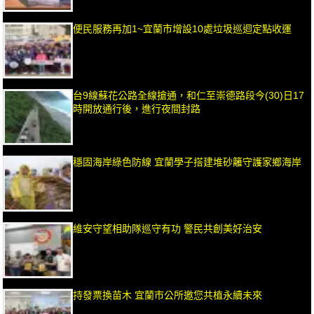
便民服務再加1~宜蘭市增設10處垃圾巡迴定點收運
台9線蘇花公路全線搶通，和仁至崇德路段今(30)日17
時開放通行後，進行夜間封路
穩固海岸綠色防線 宜蘭學子搭建堆砂籬守護家鄉海岸
維安守望相助隊巡守有功 警民共創美好治安
持發票換苗木 宜蘭市公所邀您共植永續未來