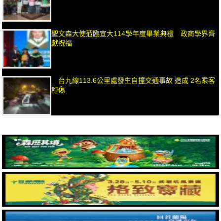
聖文森大使蒞臨宜大114學年度畢業典禮 政商學界齊
獻祝福
台九線113.6公里處發生自撞交通事故 造成 2名乘客
輕傷