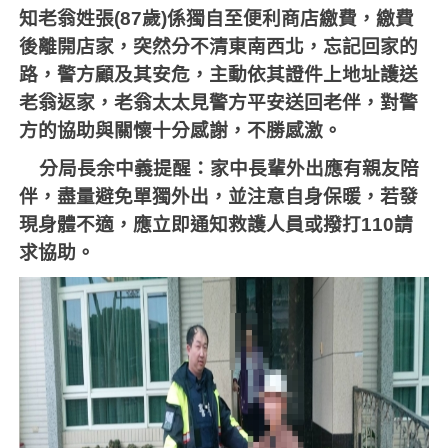
知老翁姓張
(87
歲
)
係獨自至便利商店繳費，繳費
後離開店家，突然分不清東南西北，忘記回家的
路，警方顧及其安危，主動依其證件上地址護送
老翁返家，老翁太太見警方平安送回老伴，對警
方的協助與關懷十分感謝，不勝感激。
分局長余中義提醒：家中長輩外出應有親友陪
伴，盡量避免單獨外出，並注意自身保暖，若發
現身體不適，應立即通知救護人員或撥打
110
請
求協助。