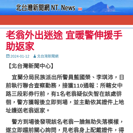
老翁外出迷途 宜暖警伸援手
助返家
Posted
Autor
2024-01-12
北台灣新聞網
on
【北台灣新聞中心】
宜蘭分局民族派出所警員藍國榮、李琪沛，日
前執行聯合查察勤務，接獲
110
通報：所轄女中
路三段彩券行前，有
1
名老翁疑似失智在該處徘
徊，警方獲報後立即到場，並主動依其證件上地
址護送老翁返家。
警方到場後發現該名老翁一臉無助失落模樣，
遂立即趨前關心詢問，見老翁身上配戴證件，得