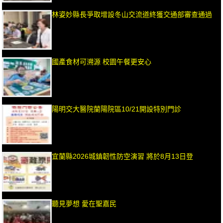
林姿妙縣長爭取增設冬山交流道終獲交通部審查通過
國產食材可溯源 校園午餐更安心
陽明交大醫院蘭陽院區10/21開設特別門診
宜蘭縣2026城鎮韌性防空演習 將於8月13日登
聽見夢想 愛在聖嘉民