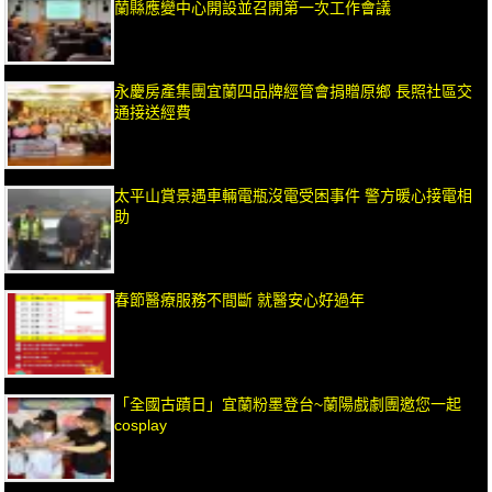
蘭縣應變中心開設並召開第一次工作會議
永慶房產集團宜蘭四品牌經管會捐贈原鄉 長照社區交
通接送經費
太平山賞景遇車輛電瓶沒電受困事件 警方暖心接電相
助
春節醫療服務不間斷 就醫安心好過年
「全國古蹟日」宜蘭粉墨登台~蘭陽戲劇團邀您一起
cosplay