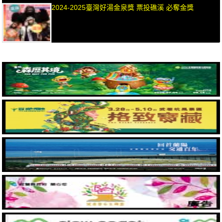
2024-2025臺灣好湯金泉獎 票投礁溪 必奪金獎