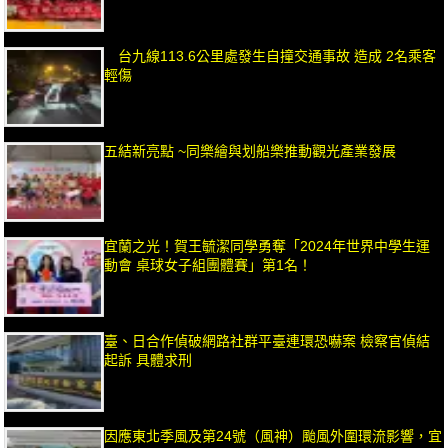
台九線113.6公里處發生自撞交通事故 造成 2名乘客
輕傷
五結新亮點 ~同樂繪與划船樂推動觀光產業發展
宜蘭之光！賀王毓潔同學勇奪「2024年世界中學生運
動會 桌球女子組團體賽」第1名！
臺、日合作偵破網路社群平臺連環恐嚇案 檢察官偵結
起訴 具體求刑
因應東北季風及第24號（風神）颱風外圍環流影響，宜