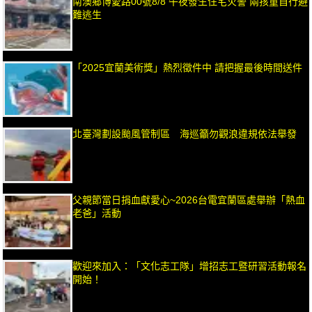
南澳鄉博愛路00號8/8 午夜發生住宅火警 兩孩童自行避
難逃生
「2025宜蘭美術獎」熱烈徵件中 請把握最後時間送件
北臺灣劃設颱風管制區 海巡籲勿觀浪違規依法舉發
父親節當日捐血獻愛心~2026台電宜蘭區處舉辦「熱血
老爸」活動
歡迎來加入：「文化志工隊」增招志工暨研習活動報名
開始！