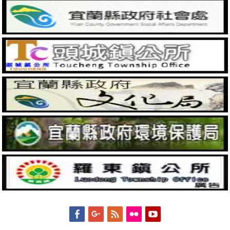
Facebook
Googleplus
Feed
Flickr
YouTube