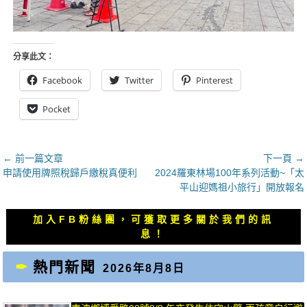
分享此文：
Facebook
Twitter
Pinterest
Pocket
文
← 前一篇文章
下一頁 →
上
下
申請使用牌照稅歸戶繳稅真便利
2024羅東林場100年系列活動~「太
章
一
一
平山迎媽祖小旅行」開放報名
導
篇
篇
覽
文
文
加入FB粉絲團，可獲取更多關於我們的訊
章：
章：
息！
熱門新聞
2026年8月8日