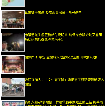
企業攜手羅高 發展東台灣第一所AI高中
赤腹游蛇生態服務給付說明會-能保育赤腹游蛇又能領
補助這樣的好康等你來＋1
開鬼門 祈平安 宜蘭城水燈節8/12宜蘭河畔放水燈!
歡迎來加入：「文化志工隊」增招志工暨研習活動報名
開始！
綠能永續•高齡關懷！竹輪電動車進駐宜蘭五結 攜手兩