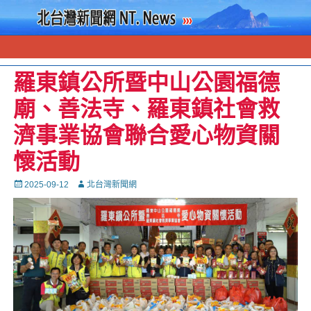
羅東鎮公所暨中山公園福德
廟、善法寺、羅東鎮社會救
濟事業協會聯合愛心物資關
懷活動
Posted
Autor
2025-09-12
北台灣新聞網
on