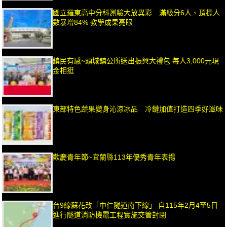
國立羅東高中分科測驗大放異彩 滿級分6人、頂標人
數暴增84% 教學成果亮眼
鎮民有感~頭城鎮公所送出振興大禮包 每人3,000元現
金相挺
東部特色蔬果變身沁涼冰品 冷鏈加值打造四季好滋味
歡慶青年節~宜蘭縣113年優秀青年表揚
台9線蘇花改「中仁隧道南下線」 自115年2月4至5日
進行隧道消防機電工程實施交管封閉