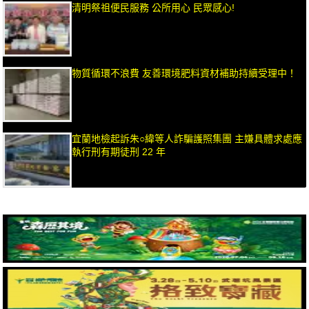
清明祭祖便民服務 公所用心 民眾感心!
物質循環不浪費 友善環境肥料資材補助持續受理中！
宜蘭地檢起訴朱○緯等人詐騙護照集團 主嫌具體求處應
執行刑有期徒刑 22 年