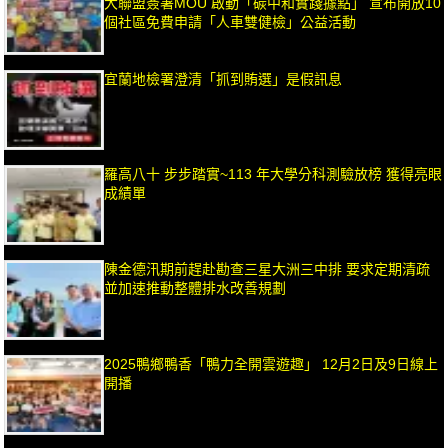
大聯盟簽署MOU 啟動「碳中和實踐據點」 宣布開放10
個社區免費申請「人車雙健檢」公益活動
宜蘭地檢署澄清「抓到賄選」是假訊息
羅高八十 步步踏實~113 年大學分科測驗放榜 獲得亮眼
成績單
陳金德汛期前趕赴勘查三星大洲三中排 要求定期清疏
並加速推動整體排水改善規劃
2025鴨鄉鴨香「鴨力全開雲遊趣」 12月2日及9日線上
開播