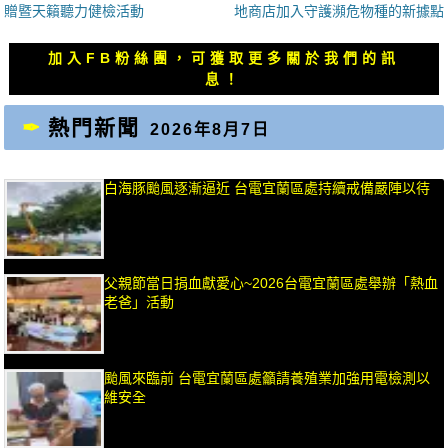
一
一
贈暨天籟聽力健檢活動
地商店加入守護瀕危物種的新據點
導
篇
篇
覽
文
文
加入FB粉絲團，可獲取更多關於我們的訊
章：
章：
息！
熱門新聞
2026年8月7日
白海豚颱風逐漸逼近 台電宜蘭區處持續戒備嚴陣以待
父親節當日捐血獻愛心~2026台電宜蘭區處舉辦「熱血
老爸」活動
颱風來臨前 台電宜蘭區處籲請養殖業加強用電檢測以
維安全