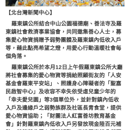
【北台灣新聞中心】
羅東鎮公所結合中山公園福德廟、善法寺及羅
東鎮社會救濟事業協會，共同邀集善心人士，募
集愛心物資捐贈予弱勢團體及羅東鎮內低收入戶
等，藉此點亮希望之燈，用愛心行動溫暖社會每
個角落。
羅東鎮公所於本月
12
日上午假羅東鎮公所大廳
將社會募集的愛心物資等捐給照顧街友的「人安
基金會羅東平安站」、照護身心障礙者的「聖嘉
民啟智中心」及收容不幸失依受虐兒童少年的
「幸夫愛兒園」等
3
個單位外，並針對鎮內低收
入戶及邊緣戶之弱勢族群及社區長青食堂，提供
愛心物資協助；「財團法人紅富善坊教育基金
會」針對羅東鎮內低收入戶另發放現金陸百元補