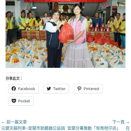
分享此文：
Facebook
Twitter
Pinterest
Pocket
文
← 前一篇文章
下一頁 →
上
下
元健天籟列車~宜蘭市助聽器公益捐
宜蘭分署推動「保育柑仔店」 在
章