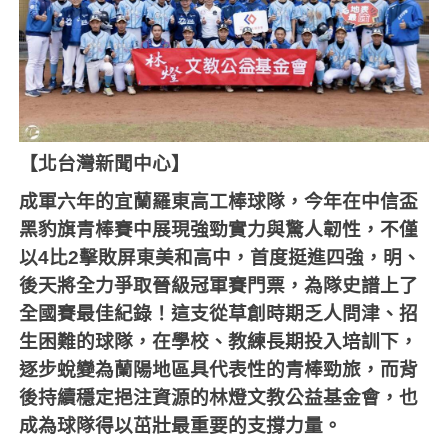
【北台灣新聞中心】
成軍六年的宜蘭羅東高工棒球隊，今年在中信盃
黑豹旗青棒賽中展現強勁實力與驚人韌性，不僅
以
4
比
2
擊敗屏東美和高中，首度挺進四強，明、
後天將全力爭取晉級冠軍賽門票，為隊史譜上了
全國賽最佳紀錄！這支從草創時期乏人問津、招
生困難的球隊，在學校、教練長期投入培訓下，
逐步蛻變為蘭陽地區具代表性的青棒勁旅，而背
後持續穩定挹注資源的林燈文教公益基金會，也
成為球隊得以茁壯最重要的支撐力量。