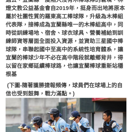
燈文教公益基金會自
2019
年，挺身而出地將原本
屬於社團性質的羅東高工棒球隊，升級為木棒組
代表隊，接棒成為宜蘭縣唯一的木棒組高中，同
時從訓練場地、宿舍、球衣球具、營養補給到訓
練師資等層面全面投入資源，並資助三星國中棒
球隊，串聯起國中至高中的系統性培育體系，讓
宜蘭的棒球少年不必在高中階段就離鄉背井，得
以留在家鄉延續棒球路，也讓宜蘭棒球重新站穩
根基
(下圖-
隨著獲勝捷報頻傳，球員們在球場上的自
信也受到鼓舞，戰力滿點。)