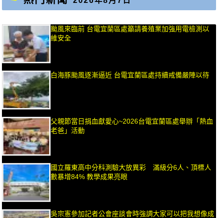
2026年8月7日
颱風來臨前 台電宜蘭區處籲請養殖業加強用電檢測以
維安全
白海豚颱風逐漸逼近 台電宜蘭區處持續戒備嚴陣以待
父親節當日捐血獻愛心~2026台電宜蘭區處舉辦「熱血
老爸」活動
國立羅東高中分科測驗大放異彩 滿級分6人、頂標人
數暴增84% 教學成果亮眼
吳宗憲參加記者公會座談會時強調大家可以把我想像成