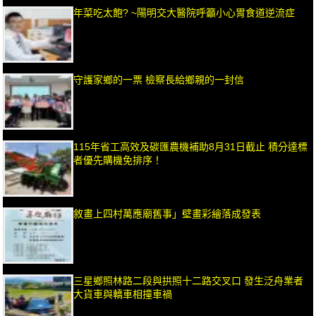
年菜吃太飽? ~陽明交大醫院呼籲小心胃食道逆流症
守護家鄉的一票 檢察長給鄉親的一封信
115年省工高效及碳匯農機補助8月31日截止 積分達標
者優先購機免排序！
敘畫上四村萬應廟舊事」壁畫彩繪落成發表
三星鄉照林路二段與拱照十二路交叉口 發生泛舟業者
大貨車與轎車相撞車禍