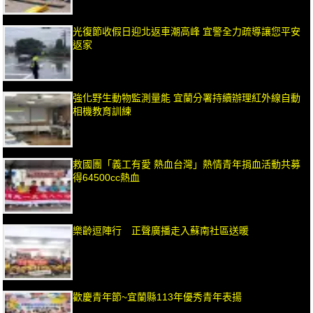
光復節收假日迎北返車潮高峰 宜警全力疏導讓您平安
返家
強化野生動物監測量能 宜蘭分署持續辦理紅外線自動
相機教育訓練
救國團「義工有愛 熱血台灣」熱情青年捐血活動共募
得64500cc熱血
樂齡逗陣行 正聲廣播走入蘇南社區送暖
歡慶青年節~宜蘭縣113年優秀青年表揚