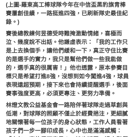
(上圖-
羅東高工棒球隊今年在中信盃黑豹旗青棒
賽屢創佳績，一路挺進四強，已刷新隊史最佳紀
錄。)
賽後總教練何昱德受時難掩激動情緒，喜極而
泣、幾度說不出話。他謙虛表示：「我的工作只
是上去換個手，讓他們緩和一下，真正守住比賽
的是選手的實力，我只是幫他們做一些我能做
的，選手真的很厲害！」他也透露，原本參賽目
標只是希望打進
8
強，沒想到如今闖進
4
強，球員
表現遠超預期，接下來也會持續提醒選手，後面
賽事強度更高，必須更專注、更努力準備。
林燈文教公益基金會一路陪伴著球隊走過草創與
低潮，對球隊的照顧不僅止於經費挹注，更細膩
地關懷著每一位孩子的身心狀態，工作人員看著
孩子們一步一腳印成長，心中也是滿滿感觸：