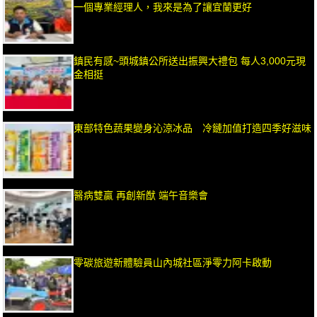
一個專業經理人，我來是為了讓宜蘭更好
鎮民有感~頭城鎮公所送出振興大禮包 每人3,000元現
金相挺
東部特色蔬果變身沁涼冰品 冷鏈加值打造四季好滋味
醫病雙贏 再創新猷 端午音樂會
零碳旅遊新體驗員山內城社區淨零力阿卡啟動