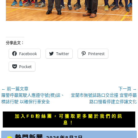
分享此文：
Facebook
Twitter
Pinterest
Pocket
文
← 前一篇文章
下一頁 →
上
下
羅警呼籲駕駛人應遵守號(標)誌、
宜蘭市無號誌路口交岔撞 宜警呼籲
章
一
一
標誌行駛 以確保行車安全
路口慢看停建立停讓文化
導
篇
篇
覽
文
文
加入FB粉絲團，可獲取更多關於我們的訊
章：
章：
息！
熱門新聞