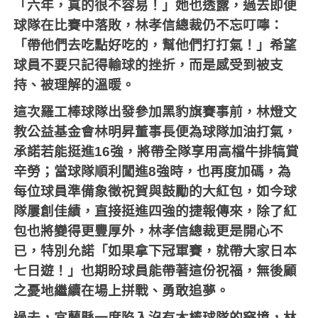
「六年，真的很不容易！」她也透露，過去即便
球隊在比賽中落敗，林孝信總裁仍不忘叮嚀：
「帶他們去吃點好吃的，幫他們打打氣！」希望
球員不要只記得輸球的挫折，而是感受到被支
持、被理解的溫暖。
這次羅工棒球隊出發參加黑豹旗賽事前，林燈文
教公益基金會林明昇董事長便為球隊加油打氣，
承諾若能挺進
16
強，將帶全隊享用高檔牛排犒賞
辛勞；當球隊順利闖進
8
強時，也再度加碼，為
每位球員準備象徵祝賀與鼓勵的大紅包，如今球
隊屢創佳績，直接挺進四強的捷報傳來，除了紅
包也將變得更豐厚外，林孝信總裁更是開心不
已，特別允諾「如果拿下冠軍賽，就帶大家日本
七日遊！」也期盼球員能帶著這份祝福，無後顧
之憂地繼續在場上拼戰、勇敢追夢。
過去，宜蘭縣一度陷入沒有木棒球隊的窘境，林