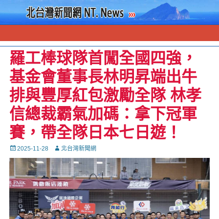
羅工棒球隊首闖全國四強，
基金會董事長林明昇端出牛
排與豐厚紅包激勵全隊 林孝
信總裁霸氣加碼：拿下冠軍
賽，帶全隊日本七日遊！
Posted
Autor
2025-11-28
北台灣新聞網
on