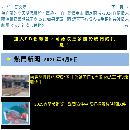
文
← 前一篇文章
下一頁 →
上
下
為宜蘭的夏天增添繽紛、童趣~「宜
愛情宇宙 情定蘭陽~2024宜蘭情人
章
一
一
蘭演藝廳暑期親子劇 8/17如果兒童
節 讓天下有情人攜手相約共渡情人
導
篇
篇
劇團《波力的安心假期》」
夜
覽
文
文
章：
章：
加入FB粉絲團，可獲取更多關於我們的訊
息！
熱門新聞
2026年8月9日
南澳鄉博愛路00號8/8 午夜發生住宅火警 兩孩童自行避
難逃生
「2025宜蘭美術獎」熱烈徵件中 請把握最後時間送件