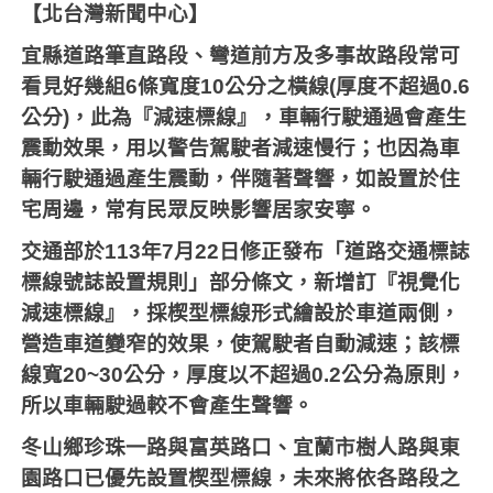
【北台灣新聞中心】
宜縣道路筆直路段、彎道前方及多事故路段常可
看見好幾組
6
條寬度
10
公分之橫線
(
厚度不超過
0.6
公分
)
，此為『減速標線』，車輛行駛通過會產生
震動效果，用以警告駕駛者減速慢行；也因為車
輛行駛通過產生震動，伴隨著聲響，如設置於住
宅周邊，常有民眾反映影響居家安寧。
交通部於
113
年
7
月
22
日修正發布「道路交通標誌
標線號誌設置規則」部分條文，新增訂『視覺化
減速標線』，採楔型標線形式繪設於車道兩側，
營造車道變窄的效果，使駕駛者自動減速；該標
線寬
20~30
公分，厚度以不超過
0.2
公分為原則，
所以車輛駛過較不會產生聲響。
冬山鄉珍珠一路與富英路口、宜蘭市樹人路與東
園路口已優先設置楔型標線，未來將依各路段之