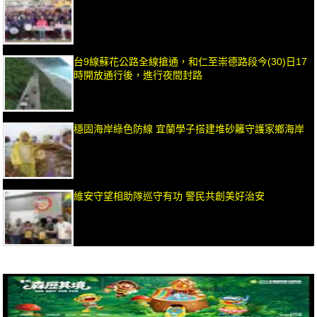
台9線蘇花公路全線搶通，和仁至崇德路段今(30)日17
時開放通行後，進行夜間封路
穩固海岸綠色防線 宜蘭學子搭建堆砂籬守護家鄉海岸
維安守望相助隊巡守有功 警民共創美好治安