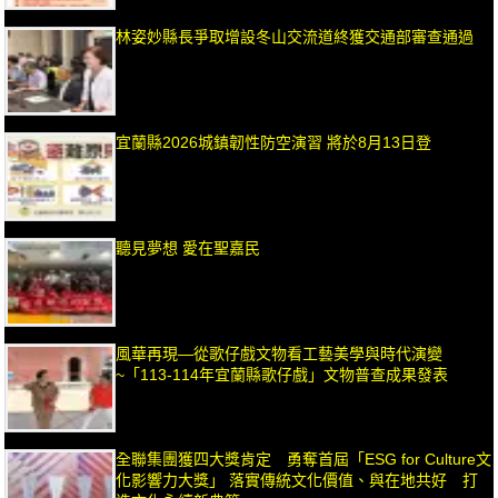
林姿妙縣長爭取增設冬山交流道終獲交通部審查通過
宜蘭縣2026城鎮韌性防空演習 將於8月13日登
聽見夢想 愛在聖嘉民
風華再現—從歌仔戲文物看工藝美學與時代演變
~「113-114年宜蘭縣歌仔戲」文物普查成果發表
全聯集團獲四大獎肯定 勇奪首屆「ESG for Culture文
化影響力大獎」 落實傳統文化價值、與在地共好 打