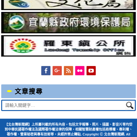
Facebook
Googleplus
Feed
Flickr
YouTube
文章搜尋
Suche
nach:
【北台灣新聞網】上所屬刊載的所有內容，包括文字報導、照片、插圖、影音片等均受
到中華民國著作權法及國際著作權法律的保障，相關智慧財產權包括商標權、專利權、
著作權、營業秘密與專有技術等，未經許禁止轉貼. Copyright Ⓒ 北台灣新聞網. All