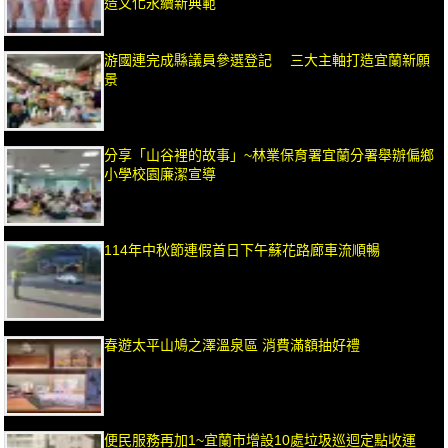
造文化永續新典範
游國連完成縣議員參選登記 三大主軸打造宜蘭新願
景
分享「山谷裡的故事」~林業保育署宜蘭分署舉辦偏鄉
小學校園廉潔宣導
114年中秋節連假首日下午蘇花路廊車流順暢
春遊太平山鳩之澤溫泉區 消費滿額抽好禮
便民服務再加1~宜蘭市增設10處垃圾巡迴定點收運