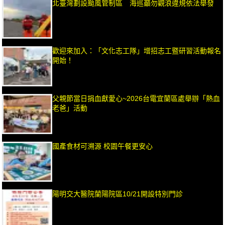
北臺灣劃設颱風管制區 海巡籲勿觀浪違規依法舉發
歡迎來加入：「文化志工隊」增招志工暨研習活動報名
開始！
父親節當日捐血獻愛心~2026台電宜蘭區處舉辦「熱血
老爸」活動
國產食材可溯源 校園午餐更安心
陽明交大醫院蘭陽院區10/21開設特別門診