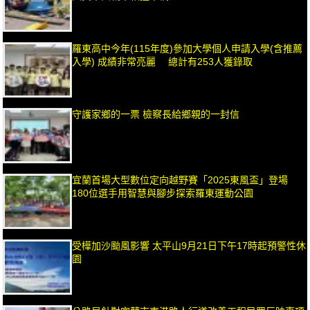
羅東高中今年(115年度)參加大學個人申請入學(含推薦
入學) 成績非常亮麗 總計有253人獲錄取
守護家鄉的一票 檢察長給鄉親的一封信
宜蘭首場大型數位定向越野賽「2025東風盃」登場
180位選手用智慧與腳步探索羅東運動公園
受樺加沙颱風影響 太平山9月21日下午17時起預警性休
園