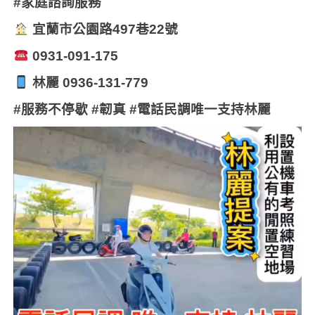
#
家庭諮詢服務
宜蘭市公園路
497
巷
22
號
️ 0931-091-175
林麗
0936-131-779
#
服務不停歇
#
韌真
#
電話民調唯一支持林麗