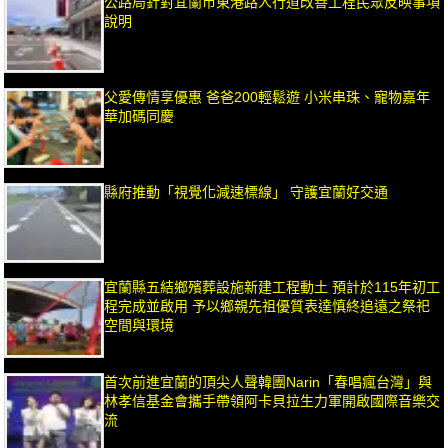
公路局針對宜蘭市東港路人行道改善工程民眾反映事項
說明
父愛傳情享優惠 爸爸200輕鬆遊 小米串珠、寵物嘉年
華加碼同慶
縣府推動「視覺化減速標線」 守護宜蘭好交通
宜蘭縣五結鄉殯葬設施新建工程動土 預計於115年初工
程完成並啟用 予以鄉親先祖優質表達慎終追遠之祭祀
空間與環境
首次前進宜蘭的頂尖人聲韓團Narin「春唱瘋台灣」與
林孝信基金會攜手帶領阿卡貝拉生力軍開啟國際音樂交
流