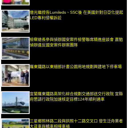
億光繼控告Lumileds、SSC後 在美國針對日亞化提起
LED專利侵權訴訟
檢察總長參與偵辦國安案件檢警聯席精進座談會 嘉勉
偵辦違反國安案件辦案團隊
羅東鐵路以東細部計畫公園用地規劃興建地下停車場
宜蘭羅東鐵路高架化綜合規劃交通部送交行政院 宜縣
府懇請行政院加速核定目標124年順利通車
三星鄉照林路二段與拱照十二路交叉口 發生泛舟業者
大貨車與轎車相撞車禍