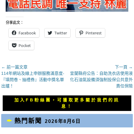
分享此文：
Facebook
Twitter
Pinterest
Pocket
文
← 前一篇文章
下一頁 →
上
下
114年網站及線上申辦服務滿意度-
宜蘭縣府公告：自助洗衣店使用液
章
一
一
『填問卷、抽禮券』活動中獎名單
化石油氣設備須強制投保公共意外
導
篇
篇
出爐！
責任保險
覽
文
文
章：
章：
加入FB粉絲團，可獲取更多關於我們的訊
息！
熱門新聞
2026年8月6日