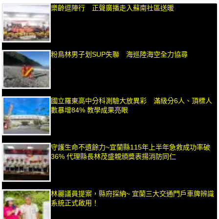
樂齡逗陣行 正聲廣播走入蘇南社區送暖
粉鳥林男子划SUP失聯 海巡陸海空全力協尋
國立羅東高中分科測驗大放異彩 滿級分6人、頂標人
數暴增84% 教學成果亮眼
守護生命不遺餘力~宜蘭縣115年上半年急救成功率破
36% 代理縣長林茂盛親頒獎表揚消防同仁
林麗議員提案，縣府採納~ 宜蘭三大交通門戶車牌辨識
系統正式啟用！