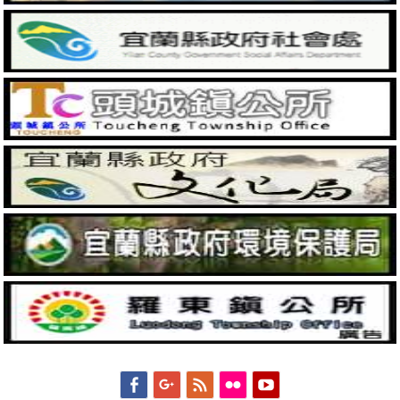
Facebook
Googleplus
Feed
Flickr
YouTube