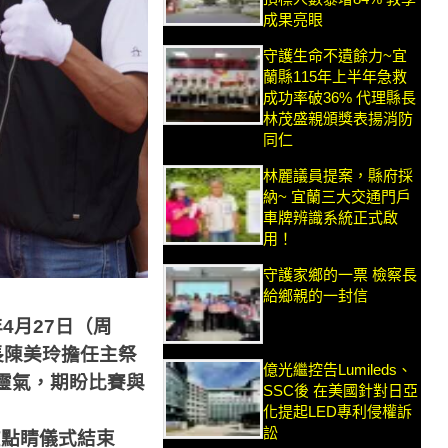
成果亮眼
守護生命不遺餘力~宜
蘭縣115年上半年急救
成功率破36% 代理縣長
林茂盛親頒獎表揚消防
同仁
林麗議員提案，縣府採
納~ 宜蘭三大交通門戶
車牌辨識系統正式啟
用！
守護家鄉的一票 檢察長
給鄉親的一封信
年
4
月
27
日（周
長陳美玲擔任主祭
億光繼控告Lumileds、
靈氣，期盼比賽與
SSC後 在美國針對日亞
化提起LED專利侵權訴
訟
在點睛儀式結束