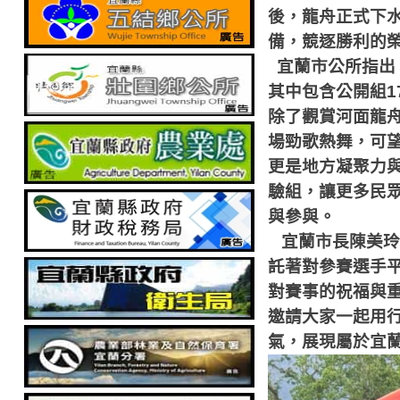
後，龍舟正式下
備，競逐勝利的
宜蘭市公所指出
其中包含公開組
1
除了觀賞河面龍
場勁歌熱舞，可
更是地方凝聚力
驗組，讓更多民
與參與。
宜蘭市長陳美玲
託著對參賽選手
對賽事的祝福與
邀請大家一起用
氣，展現屬於宜