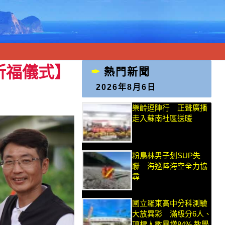
祈福儀式】
熱門新聞
2026年8月6日
樂齡逗陣行 正聲廣播
走入蘇南社區送暖
粉鳥林男子划SUP失
聯 海巡陸海空全力協
尋
國立羅東高中分科測驗
大放異彩 滿級分6人、
頂標人數暴增84% 教學