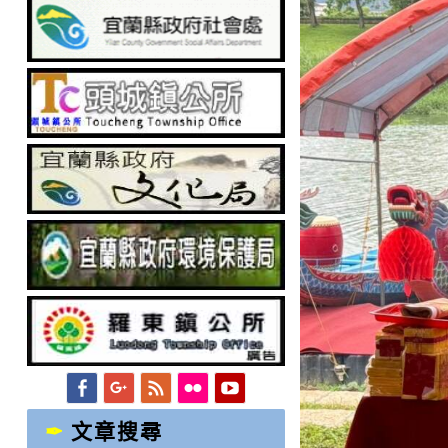
Facebook
Googleplus
Feed
Flickr
YouTube
文章搜尋