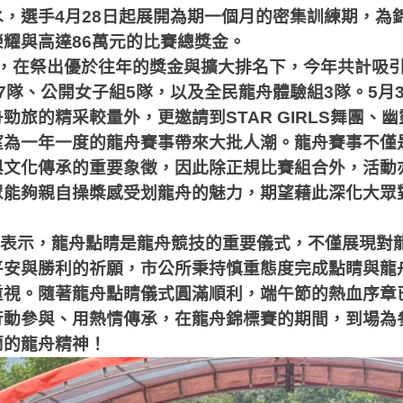
水，選手
4
月
28
日起展開為期一個月的密集訓練期，為
榮耀與高達
86
萬元的比賽總獎金。
，在祭出優於往年的獎金與擴大排名下，今年共計吸
7
隊、公開女子組
5
隊，以及全民龍舟體驗組
3
隊。
5
月
舟勁旅的精采較量外，更邀請到
STAR GIRLS
舞團、幽
望為一年一度的龍舟賽事帶來大批人潮。龍舟賽事不僅
與文化傳承的重要象徵，因此除正規比賽組合外，活動
眾能夠親自操槳感受划龍舟的魅力，期望藉此深化大眾
表示，龍舟點睛是龍舟競技的重要儀式，不僅展現對
平安與勝利的祈願，市公所秉持慎重態度完成點睛與龍
重視。隨著龍舟點睛儀式圓滿順利，端午節的熱血序章
行動參與、用熱情傳承，在龍舟錦標賽的期間，到場為
蘭的龍舟精神！