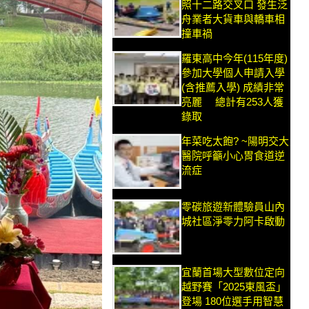
照十二路交叉口 發生泛
舟業者大貨車與轎車相
撞車禍
羅東高中今年(115年度)
參加大學個人申請入學
(含推薦入學) 成績非常
亮麗 總計有253人獲
錄取
年菜吃太飽? ~陽明交大
醫院呼籲小心胃食道逆
流症
零碳旅遊新體驗員山內
城社區淨零力阿卡啟動
宜蘭首場大型數位定向
越野賽「2025東風盃」
登場 180位選手用智慧