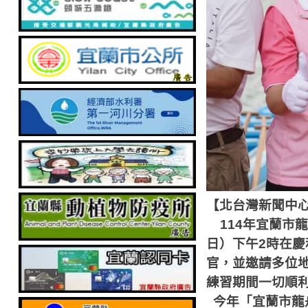
【北台灣新聞中
114
年宜蘭市龍
日）下午
2
時在慶
官，並邀請多位
練習期間一切順
今年「宜蘭市龍