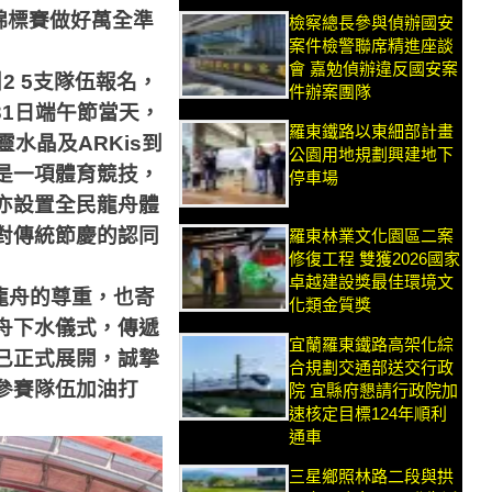
錦標賽做好萬全準
檢察總長參與偵辦國安
案件檢警聯席精進座談
會 嘉勉偵辦違反國安案
引
2 5
支隊伍報名，
件辦案團隊
31
日端午節當天，
羅東鐵路以東細部計畫
靈水晶及
ARKis
到
公園用地規劃興建地下
是一項體育競技，
停車場
亦設置全民龍舟體
對傳統節慶的認同
羅東林業文化園區二案
修復工程 雙獲2026國家
卓越建設獎最佳環境文
龍舟的尊重，也寄
化類金質獎
舟下水儀式，傳遞
宜蘭羅東鐵路高架化綜
已正式展開，誠摯
合規劃交通部送交行政
參賽隊伍加油打
院 宜縣府懇請行政院加
速核定目標124年順利
通車
三星鄉照林路二段與拱