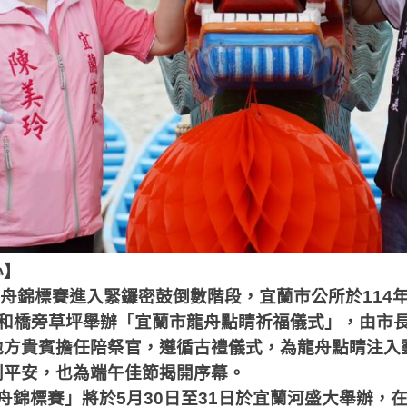
心】
舟錦標賽進入緊鑼密鼓倒數階段，宜蘭市公所於
114
和橋旁草坪舉辦「宜蘭市龍舟點睛祈福儀式」，由市
地方貴賓擔任陪祭官，遵循古禮儀式，為龍舟點睛注入
利平安，也為端午佳節揭開序幕。
舟錦標賽」將於
5
月
30
日至
31
日於宜蘭河盛大舉辦，