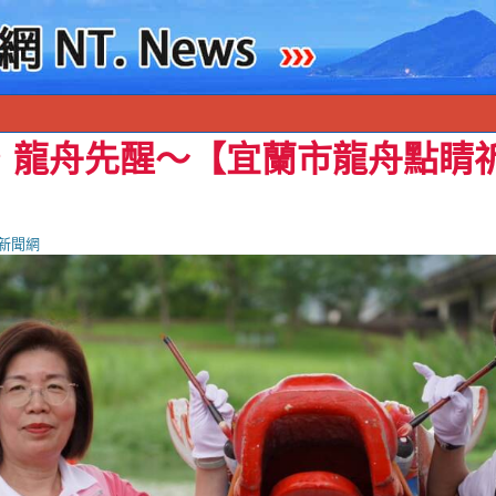
，龍舟先醒～【宜蘭市龍舟點睛
！
新聞網