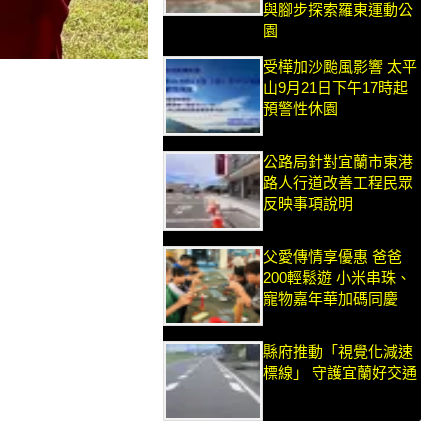
與腳步探索羅東運動公
園
受樺加沙颱風影響 太平
山9月21日下午17時起
預警性休園
公路局針對宜蘭市東港
路人行道改善工程民眾
反映事項說明
父愛傳情享優惠 爸爸
200輕鬆遊 小米串珠、
寵物嘉年華加碼同慶
縣府推動「視覺化減速
標線」 守護宜蘭好交通