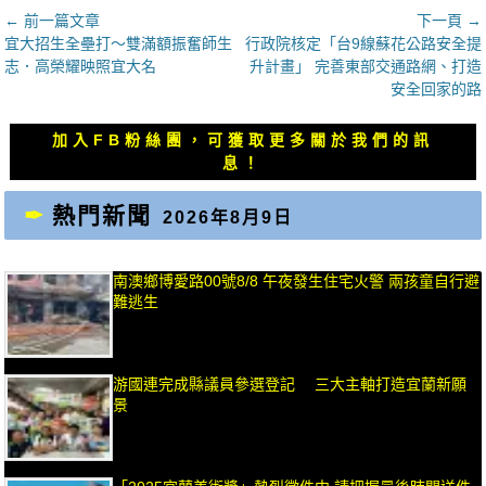
文
← 前一篇文章
下一頁 →
上
下
宜大招生全壘打～雙滿額振奮師生
行政院核定「台9線蘇花公路安全提
章
一
一
志．高榮耀映照宜大名
升計畫」 完善東部交通路網、打造
導
篇
篇
安全回家的路
覽
文
文
章：
章：
加入FB粉絲團，可獲取更多關於我們的訊
息！
熱門新聞
2026年8月9日
南澳鄉博愛路00號8/8 午夜發生住宅火警 兩孩童自行避
難逃生
游國連完成縣議員參選登記 三大主軸打造宜蘭新願
景