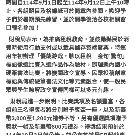
時間自
114
年
9
月
1
日起至
114
年
9
月
12
日上午
10
時
止。各組題目及格線紙可於簡章內參閱，歡迎學
子們於暑期預先練習，並於開學後洽各校相關窗
口報名參加！
財稅局表示，為推廣租稅教育，並鼓勵縣民於消
費時使用行動支付或以載具儲存雲端發票，特運
用年初辦理「優哉游哉，聊以租稅－金句˙驚句」
標語徵選比賽入選作品作為題材，辦理縣內國小
硬筆書法比賽，將機關政令宣導、民眾投稿創意
標語與傳統硬筆書法文化等元素融合，使一般民
眾與學生瞭解政令宣傳同樣可以多元有趣。
財稅局進一步說明，比賽獎項及名額豐富，各
組前三名得獎者將分別贈予獎盃一座，以及新臺
幣
3,000
至
1,200
元禮券不等，另有優選獎項贈予
獎狀一幀及新臺幣
600
元禮券。得獎結果預計於