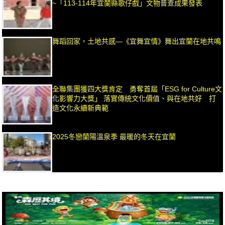
~「113-114年宜蘭縣歌仔戲」文物普查成果發表
舞蹈回家，土地共感—《宜舞宜情》舞出宜蘭在地共鳴
全聯集團獲四大獎肯定 勇奪首屆「ESG for Culture文
化影響力大獎」 落實傳統文化價值、與在地共好 打
造文化永續新典範
2025冬戀蘭陽溫泉季 最暖的冬天在宜蘭