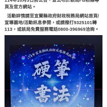
114
年
10
月
3
日前公告，並公布於該局
FB
粉絲專
頁及官方網站。
活動詳情請至宜蘭縣政府財政稅務局網站首頁
/
宣導園地
/
活動訊息參閱，或請撥打
9325101
轉
113
，或該局免費服務電話
0800-396969
洽詢。