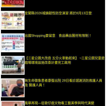
宜蘭縣2026城鎮韌性防空演習 將於8月13日登
出國Shopping要留意 食品藥品醫材有限制！
【三星公園大改造 五分火車動起來】 ~三星公園兒童遊
戲場環境設施改善計畫完工啟用
無生命徵象患者康復出院 28日看診感謝消防救護人員
及 醫護人員！
風華再現—從歌仔戲文物看工藝美學與時代演變