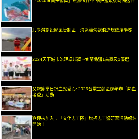
「2025宜蘭美術獎」熱烈徵件中 請把握最後時間送件
北臺灣劃設颱風管制區 海巡籲勿觀浪違規依法舉發
2024天下城市治理卓越獎 ~宜蘭縣獲1首獎及1優選
父親節當日捐血獻愛心~2026台電宜蘭區處舉辦「熱血
老爸」活動
歡迎來加入：「文化志工隊」增招志工暨研習活動報名
開始！