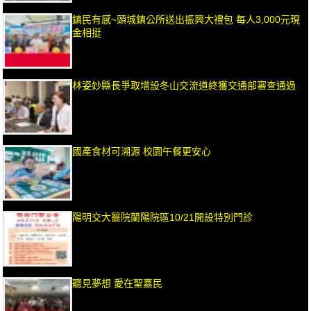
鎮民有感~頭城鎮公所送出振興大禮包 每人3,000元現
金相挺
林姿妙縣長爭取增設冬山交流道終獲交通部審查通過
國產食材可溯源 校園午餐更安心
陽明交大醫院蘭陽院區10/21開設特別門診
聽見夢想 愛在聖嘉民