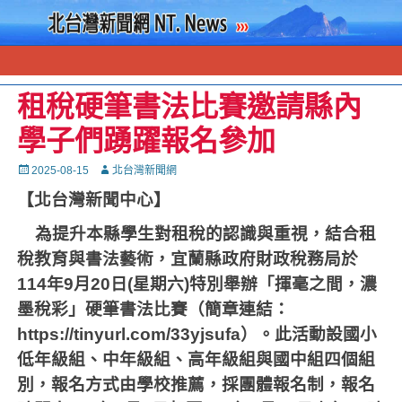
租稅硬筆書法比賽邀請縣內
學子們踴躍報名參加
Posted
Autor
2025-08-15
北台灣新聞網
on
【北台灣新聞中心】
為提升本縣學生對租稅的認識與重視，結合租
稅教育與書法藝術，宜蘭縣政府財政稅務局於
114
年
9
月
20
日
(
星期六
)
特別舉辦「揮毫之間，濃
墨稅彩」硬筆書法比賽（簡章連結：
https://tinyurl.com/33yjsufa
）。此活動設國小
低年級組、中年級組、高年級組與國中組四個組
別，報名方式由學校推薦，採團體報名制，報名