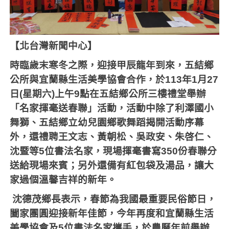
【北台灣新聞中心】
時臨歲末寒冬之際，迎接甲辰龍年到來，五結鄉
公所與宜蘭縣生活美學協會合作，於
113
年
1
月
27
日
(
星期六
)
上午
9
點在五結鄉公所三樓禮堂舉辦
「名家揮毫送春聯」活動，活動中除了利澤國小
舞獅、五結鄉立幼兒園鄉歌舞蹈揭開活動序幕
外，還禮聘王文志、黃朝松、吳政安、朱啓仁、
沈暨等
5
位書法名家，現場揮毫書寫
350
份春聯分
送給現場來賓；另外還備有紅包袋及湯品，讓大
家過個溫馨吉祥的新年。
沈德茂鄉長表示，春節為我國最重要民俗節日，
闔家團圓迎接新年佳節，今年再度和宜蘭縣生活
美學協會及
5
位書法名家攜手，於農曆年前舉辦