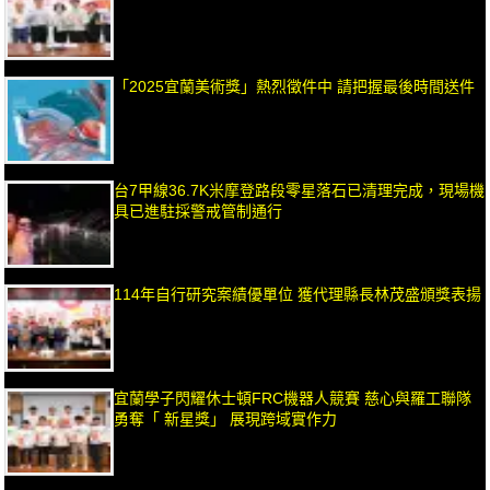
「2025宜蘭美術獎」熱烈徵件中 請把握最後時間送件
台7甲線36.7K米摩登路段零星落石已清理完成，現場機
具已進駐採警戒管制通行
114年自行研究案績優單位 獲代理縣長林茂盛頒獎表揚
宜蘭學子閃耀休士頓FRC機器人競賽 慈心與羅工聯隊
勇奪「 新星獎」 展現跨域實作力