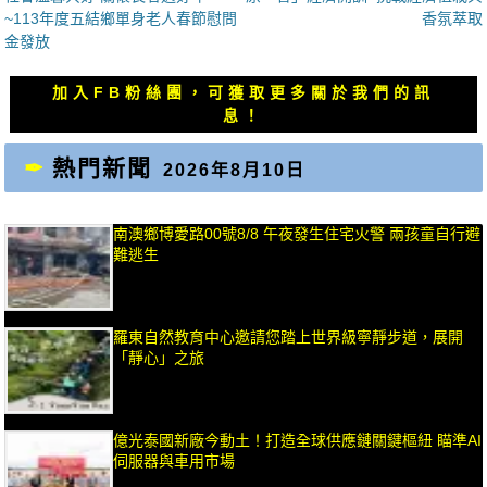
章
一
一
~113年度五結鄉單身老人春節慰問
香氛萃取
導
篇
篇
金發放
覽
文
文
章：
章：
加入FB粉絲團，可獲取更多關於我們的訊
息！
熱門新聞
2026年8月10日
南澳鄉博愛路00號8/8 午夜發生住宅火警 兩孩童自行避
難逃生
羅東自然教育中心邀請您踏上世界級寧靜步道，展開
「靜心」之旅
億光泰國新廠今動土！打造全球供應鏈關鍵樞紐 瞄準AI
伺服器與車用市場