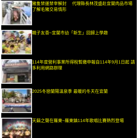
豬隻禁運禁宰解封 代理縣長林茂盛赴宜蘭肉品市場
了解毛豬交易情形
親子友善~宜蘭市幼「新生」回歸上學趣
114年度營利事業所得稅暫繳申報自114年9月1日起 請
多利用網路辦理
2025冬戀蘭陽溫泉季 最暖的冬天在宜蘭
天籟之聲在羅東~羅東鎮114年歌唱比賽熱烈登場