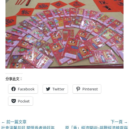
分享此文：
Facebook
Twitter
Pinterest
Pocket
文
← 前一篇文章
下一頁 →
上
下
社會溫馨共好 關懷長者過好年
原「香」經濟開訓~挑戰經濟植栽與