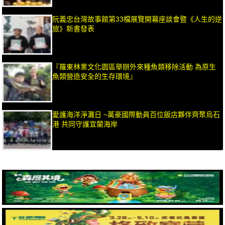
阮義忠台灣故事館第33檔展覽開幕座談會暨《人生的逆
旅》新書發表
『羅東林業文化園區舉辦外來種魚類移除活動 為原生
魚類營造安全的生存環境』
愛護海洋淨灘日 ~萬豪國際動員百位飯店夥伴齊聚烏石
港 共同守護宜蘭海岸