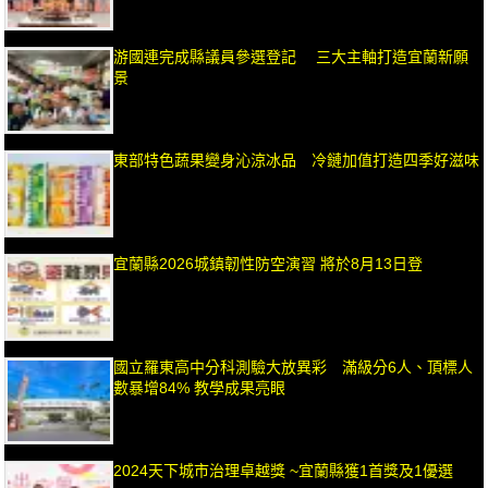
游國連完成縣議員參選登記 三大主軸打造宜蘭新願
景
東部特色蔬果變身沁涼冰品 冷鏈加值打造四季好滋味
宜蘭縣2026城鎮韌性防空演習 將於8月13日登
國立羅東高中分科測驗大放異彩 滿級分6人、頂標人
數暴增84% 教學成果亮眼
2024天下城市治理卓越獎 ~宜蘭縣獲1首獎及1優選