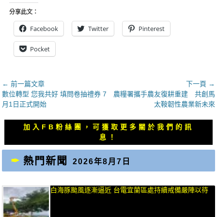
分享此文：
Facebook
Twitter
Pinterest
Pocket
文
← 前一篇文章
下一頁 →
上
下
數位轉型 您我共好 填問卷抽禮券 7
農糧署攜手農友復耕重建 共創馬
章
一
一
月1日正式開始
太鞍韌性農業新未來
導
篇
篇
覽
文
文
加入FB粉絲團，可獲取更多關於我們的訊
章：
章：
息！
熱門新聞
2026年8月7日
白海豚颱風逐漸逼近 台電宜蘭區處持續戒備嚴陣以待