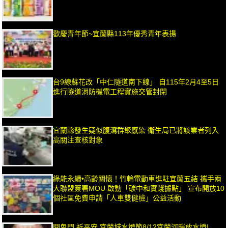
歡慶青年節~宜蘭縣113年優秀青年表揚
台9線蘇花改「中仁隧道南下線」 自115年2月4至5日
進行隧道消防機電工程實施交管封閉
宜蘭縣發生疑似腹瀉群聚感染 衛生局已將該業者列入
高關注查核對象
綠能永續•高齡關懷！竹輪電動車進駐宜蘭五結 攜手兩
大聯盟簽署MOU 啟動「碳中和實踐據點」 宣布開放10
個社區免費申請「人車雙健檢」公益活動
開鬼門 祈平安 宜蘭城水燈節8/12宜蘭河畔放水燈!