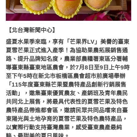
【北台灣新聞中心】
盛夏水果季來臨，享有「芒果界LV」美譽的臺東
夏雪芒果正式進入產季！為協助果農拓展銷售通
路、提升品牌知名度，農業部農糧署東區分署輔
導臺東縣臺東地區農會，於7月8日至9日上午9時
至下午5時在新北市板橋區農會超市前廣場舉辦
「115年度臺東縣芒果暨農特產品創新行銷展售
活動」，邀集臺東優質農友、產銷班及青年農民
共同北上展售，將最具代表性的夏雪芒果及特色
農特產品帶進都會區，邀請民眾共同品嚐來自臺
東陽光與土地孕育的夏雪芒果及特色農特產品，
以實際行動支持臺灣農業，感受臺東農產最純
粹、最甜美的夏日風味。