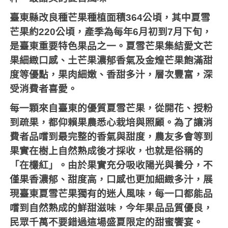
臺東縣改良種芒果種植面積364公頃，其中夏雪
芒果約220公頃，產季為每年6月初到7月下旬，
是臺東重要特色果品之一。夏雪芒果集結愛文芒
果細緻口感、土芒果濃郁香氣及金煌芒果飽滿甜
度等優點，果肉細嫩、香甜多汁，層次豐富，深
受消費者喜愛。
每一顆來自臺東的優質夏雪芒果，從開花、授粉
到疏果，都仰賴果農悉心栽培與照顧。為了讓消
費者品嚐到最完整的香氣與甜度，農友多會等到
果實在樹上自然熟成後才採收，也就是俗稱的
「在欉紅」。由於果實充分吸收陽光與養分，不
僅果香濃郁、甜度高，口感也更加細緻多汁，展
現臺東夏雪芒果獨有的迷人風味，每一口都能品
嚐到自然熟成的鮮甜滋味，今年果品品質優良，
民眾千萬不要錯過這場盛夏限定的甜蜜饗宴。