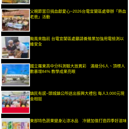
父親節當日捐血獻愛心~2026台電宜蘭區處舉辦「熱血
老爸」活動
颱風來臨前 台電宜蘭區處籲請養殖業加強用電檢測以
維安全
國立羅東高中分科測驗大放異彩 滿級分6人、頂標人
數暴增84% 教學成果亮眼
鎮民有感~頭城鎮公所送出振興大禮包 每人3,000元現
金相挺
東部特色蔬果變身沁涼冰品 冷鏈加值打造四季好滋味