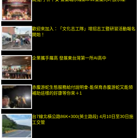
歡迎來加入：「文化志工隊」增招志工暨研習活動報名
開始！
企業攜手羅高 發展東台灣第一所AI高中
赤腹游蛇生態服務給付說明會-能保育赤腹游蛇又能領
補助這樣的好康等你來＋1
台7線北橫公路86K+300(英士路段) 4月10日至30日施
工交管