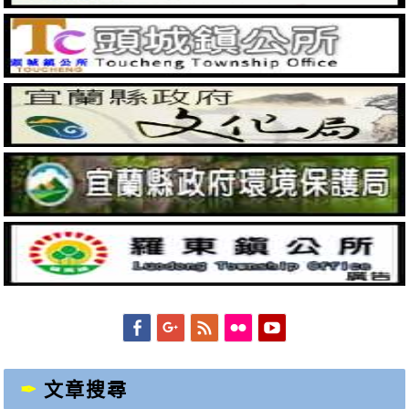
Facebook
Googleplus
Feed
Flickr
YouTube
文章搜尋