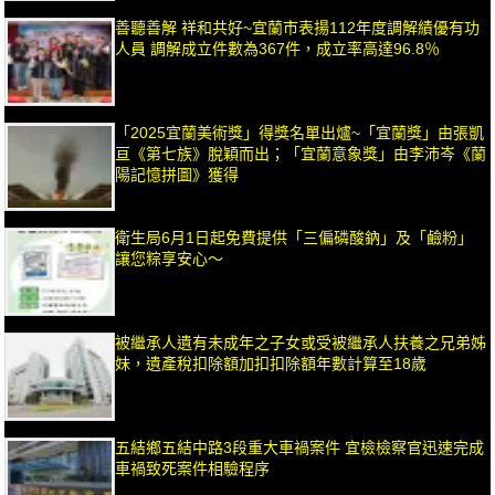
善聽善解 祥和共好~宜蘭市表揚112年度調解績優有功
人員 調解成立件數為367件，成立率高達96.8％
「2025宜蘭美術獎」得獎名單出爐~「宜蘭獎」由張凱
亘《第七族》脫穎而出；「宜蘭意象獎」由李沛岑《蘭
陽記憶拼圖》獲得
衛生局6月1日起免費提供「三偏磷酸鈉」及「鹼粉」
讓您粽享安心～
被繼承人遺有未成年之子女或受被繼承人扶養之兄弟姊
妹，遺產稅扣除額加扣扣除額年數計算至18歲
五結鄉五結中路3段重大車禍案件 宜檢檢察官迅速完成
車禍致死案件相驗程序