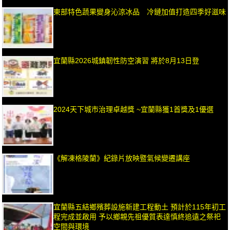
東部特色蔬果變身沁涼冰品 冷鏈加值打造四季好滋味
宜蘭縣2026城鎮韌性防空演習 將於8月13日登
2024天下城市治理卓越獎 ~宜蘭縣獲1首獎及1優選
《解凍格陵蘭》紀錄片放映暨氣候變遷講座
宜蘭縣五結鄉殯葬設施新建工程動土 預計於115年初工
程完成並啟用 予以鄉親先祖優質表達慎終追遠之祭祀
空間與環境