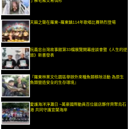
了解毛豬交易情形
天籟之聲在羅東~羅東鎮114年歌唱比賽熱烈登場
阮義忠台灣故事館第33檔展覽開幕座談會暨《人生的逆
旅》新書發表
『羅東林業文化園區舉辦外來種魚類移除活動 為原生
魚類營造安全的生存環境』
愛護海洋淨灘日 ~萬豪國際動員百位飯店夥伴齊聚烏石
港 共同守護宜蘭海岸