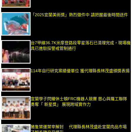
「2025宜蘭美術獎」熱烈徵件中 請把握最後時間送件
台7甲線36.7K米摩登路段零星落石已清理完成，現場機
具已進駐採警戒管制通行
114年自行研究案績優單位 獲代理縣長林茂盛頒獎表揚
宜蘭學子閃耀休士頓FRC機器人競賽 慈心與羅工聯隊
勇奪「 新星獎」 展現跨域實作力
豬隻禁運禁宰解封 代理縣長林茂盛赴宜蘭肉品市場