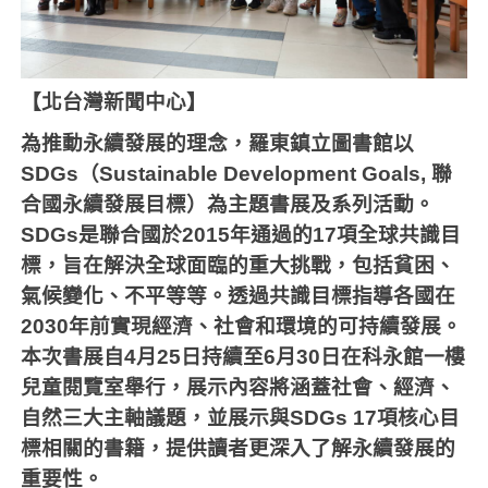
【北台灣新聞中心】
為推動永續發展的理念，羅東鎮立圖書館以
SDGs
（
Sustainable Development Goals,
聯
合國永續發展目標）為主題書展及系列活動。
SDGs
是聯合國於
2015
年通過的
17
項全球共識目
標，旨在解決全球面臨的重大挑戰，包括貧困、
氣候變化、不平等等。透過共識目標指導各國在
2030
年前實現經濟、社會和環境的可持續發展。
本次書展自
4
月
25
日持續至
6
月
30
日在科永館一樓
兒童閱覽室舉行，展示內容將涵蓋社會、經濟、
自然三大主軸議題，並展示與
SDGs 17
項核心目
標相關的書籍，提供讀者更深入了解永續發展的
重要性。