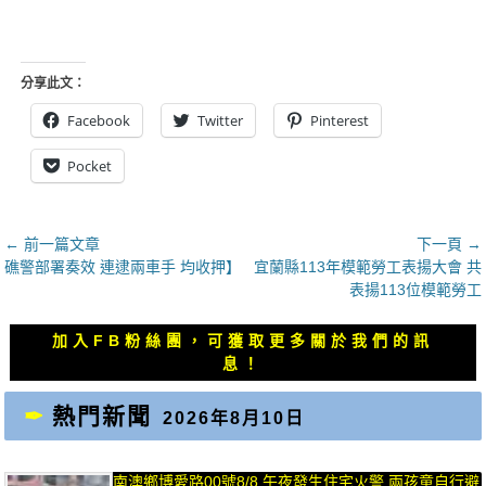
分享此文：
Facebook
Twitter
Pinterest
Pocket
文
← 前一篇文章
下一頁 →
上
下
礁警部署奏效 連逮兩車手 均收押】
宜蘭縣113年模範勞工表揚大會 共
章
一
一
表揚113位模範勞工
導
篇
篇
覽
文
文
加入FB粉絲團，可獲取更多關於我們的訊
章：
章：
息！
熱門新聞
2026年8月10日
南澳鄉博愛路00號8/8 午夜發生住宅火警 兩孩童自行避