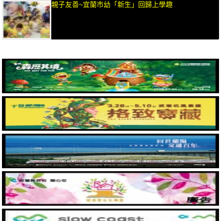
親子友善~宜蘭市幼「新生」回歸上學趣