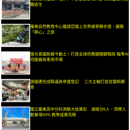
難逃生
羅東自然教育中心邀請您踏上世界級寧靜步道，展開
「靜心」之旅
億光泰國新廠今動土！打造全球供應鏈關鍵樞紐 瞄準AI
伺服器與車用市場
游國連完成縣議員參選登記 三大主軸打造宜蘭新願
景
國立羅東高中分科測驗大放異彩 滿級分6人、頂標人
數暴增84% 教學成果亮眼