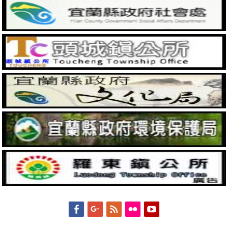
Facebook
Googleplus
Feed
Flickr
YouTube