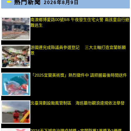
熱門新聞
2026年8月9日
南澳鄉博愛路00號8/8 午夜發生住宅火警 兩孩童自行避
難逃生
游國連完成縣議員參選登記 三大主軸打造宜蘭新願
景
「2025宜蘭美術獎」熱烈徵件中 請把握最後時間送件
北臺灣劃設颱風管制區 海巡籲勿觀浪違規依法舉發
2024天下城市治理卓越獎 ~宜蘭縣獲1首獎及1優選