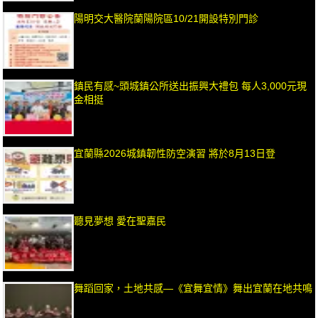
陽明交大醫院蘭陽院區10/21開設特別門診
鎮民有感~頭城鎮公所送出振興大禮包 每人3,000元現
金相挺
宜蘭縣2026城鎮韌性防空演習 將於8月13日登
聽見夢想 愛在聖嘉民
舞蹈回家，土地共感—《宜舞宜情》舞出宜蘭在地共鳴