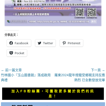
分享此文：
Facebook
Twitter
Pinterest
Pocket
文
← 前一篇文章
下一頁 →
上
下
竹林國小『玉山圖書館』落成啟用
羅東2024龍年燈籠受鄉親支持反應
章
一
一
典禮
熱烈 已全數發放完畢
導
篇
篇
覽
文
文
加入FB粉絲團，可獲取更多關於我們的訊
章：
章：
息！