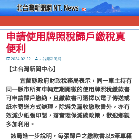
申請使用牌照稅歸戶繳稅真
便利
Posted
Autor
2024-02-22
北台灣新聞網
on
【北台灣新聞中心】
宜蘭縣政府財政稅務局表示，同一車主持有
同一縣市所有車輛定期開徵的使用牌照稅繳款書
可申請歸戶繳納，且繳款書可選擇以電子傳送或
紙本寄送方式辦理，除避免漏收繳款書外，亦有
效減少紙張印製，落實環保減碳政策，歡迎鄉親
多加利用。
該局進一步說明，每張歸戶之繳款書以
5
筆車籍