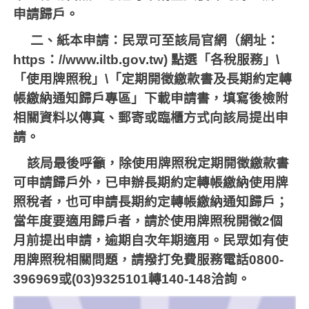
申請歸戶。
二、紙本申請：民眾可至該局官網（網址：
https
：
//www.iltb.gov.tw)
點選「各稅服務」
\
「使用牌照稅」
\
「定期開徵繳款書及長期約定轉
帳繳納通知歸戶專區」下載申請書，填寫後檢附
相關資料以傳真、郵寄或臨櫃方式向該局提出申
請。
該局最後呼籲，除使用牌照稅定期開徵繳款書
可申請歸戶外，已申辦長期約定轉帳繳納使用牌
照稅者，也可申請長期約定轉帳繳納通知歸戶；
當年度要適用歸戶者，請於使用牌照稅開徵
2
個
月前提出申請，逾期自次年期適用。民眾如有使
用牌照稅相關問題，請撥打免費服務電話
0800-
396969
或
(03)9325101
轉
140-148
洽詢。