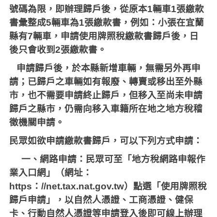
號碼為限，即辦理歸戶後，從原本
1
輛車
1
張繳款
書彙整成
5
輛車為
1
張繳款書，例如：小張在宜蘭
縣有
7
輛車，申請使用牌照稅繳款書歸戶後，日
後只會收到
2
張繳款書。
申請歸戶後，於本縣新增車輛，無需另外再申
請；已歸戶之車輛如有報廢、轉賣或移出至外縣
市，也不需要申請終止歸戶，但移入至尚未申請
歸戶之縣市，仍需向移入車籍所在地之地方稅稽
徵機關申請。
民眾如欲申請繳款書歸戶，可以下列方式申請：
一、網路申請：民眾可至「地方稅網路申報作
業入口網」（網址：
https
：
//net.tax.nat.gov.tw
）點選「使用牌照稅
歸戶申請」，以自然人憑證、工商憑證、健保
卡、行動自然人憑證等申請登入後即可線上辦理