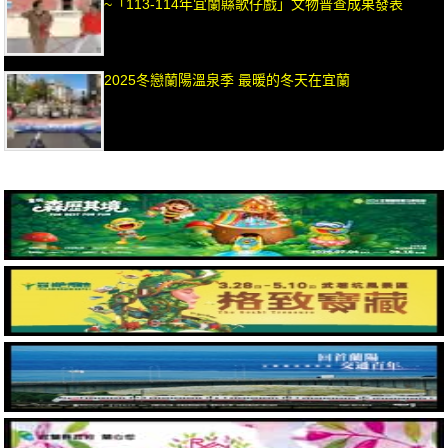
~「113-114年宜蘭縣歌仔戲」文物普查成果發表
2025冬戀蘭陽溫泉季 最暖的冬天在宜蘭