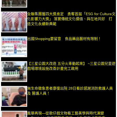
全聯集團獲四大獎肯定 勇奪首屆「ESG for Culture文
化影響力大獎」 落實傳統文化價值、與在地共好 打
造文化永續新典範
出國Shopping要留意 食品藥品醫材有限制！
【三星公園大改造 五分火車動起來】 ~三星公園兒童遊
戲場環境設施改善計畫完工啟用
無生命徵象患者康復出院 28日看診感謝消防救護人員
及 醫護人員！
風華再現—從歌仔戲文物看工藝美學與時代演變