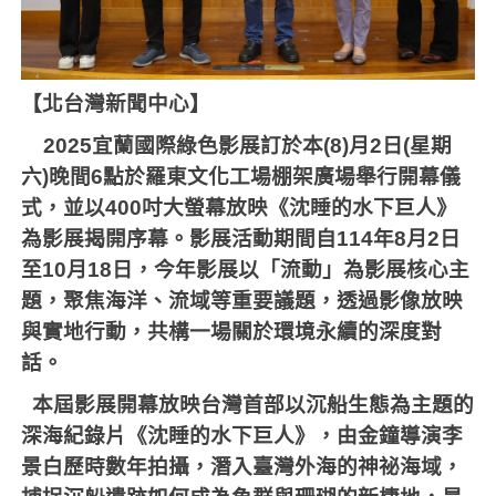
【北台灣新聞中心】
2025
宜蘭國際綠色影展訂於本
(8)
月
2
日
(
星期
六
)
晚間
6
點於羅東文化工場棚架廣場舉行開幕儀
式，並以
400
吋大螢幕放映《沈睡的水下巨人》
為影展揭開序幕。影展活動期間自
114
年
8
月
2
日
至
10
月
18
日，今年影展以「流動」為影展核心主
題，聚焦海洋、流域等重要議題，透過影像放映
與實地行動，共構一場關於環境永續的深度對
話。
本屆影展開幕放映台灣首部以沉船生態為主題的
深海紀錄片《沈睡的水下巨人》，由金鐘導演李
景白歷時數年拍攝，潛入臺灣外海的神祕海域，