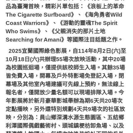
品為臺灣首映，精彩片單包括：《浪板上的革命
The Cigarette Surfboard
》、《海角勇者
Wild
Coast Warriors
》、《游動的靈魂
The Spirit
Who Swims
》、《父親消失的那片土地
Searching for Amani
》等國際注目話題之作。
2025
宜蘭國際綠色影展，自
114
年
8
月
2
日
(
六
)
至
10
月
18
日
(
六
)
共辦理
55
場次放映活動，其中
20
場
為校園巡迴場，僅提供該校師生入場。其餘
35
場
皆免費入場，開幕及戶外特影場免登記入場，閉
幕場及其他室內場建議可先線上預約，無法線上
報名者，僅開放少量名額可以現場排隊入場。今
年影展將於新月豪華影城舉辦為期
6
天共
20
場次
定點播映，另外還特別規劃
4
天共
9
場次的社區放
映，分別為：員山鄉深溝水源生態園區、五結鄉
利澤國際偶戲藝術村、頭城鎮梗枋卸魚場、以及