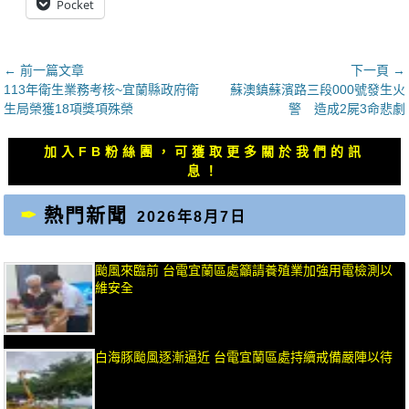
Pocket
文
← 前一篇文章
下一頁 →
上
下
113年衛生業務考核~宜蘭縣政府衛
蘇澳鎮蘇濱路三段000號發生火
章
一
一
生局榮獲18項獎項殊榮
警 造成2屍3命悲劇
導
篇
篇
覽
文
文
加入FB粉絲團，可獲取更多關於我們的訊
章：
章：
息！
熱門新聞
2026年8月7日
颱風來臨前 台電宜蘭區處籲請養殖業加強用電檢測以
維安全
白海豚颱風逐漸逼近 台電宜蘭區處持續戒備嚴陣以待