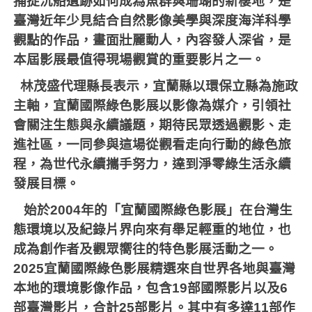
捕捉沉船遺跡如何成為魚群與珊瑚的新棲地，是
臺灣近年少見結合自然影像美學與深度海洋科學
觀點的作品，畫面壯麗動人，內容發人深省，是
本屆影展最值得現場觀賞的重要影片之一。
林茂盛代理縣長表示，宜蘭縣以環保立縣為施政
主軸，宜蘭國際綠色影展以影像為媒介，引領社
會關注生態與永續議題，期待民眾透過觀影、走
進社區，一同參與這場從觀看走向行動的綠色旅
程，為世代永續攜手努力，達到淨零綠生活永續
發展目標。
始於
2004
年的「宜蘭國際綠色影展」在台灣生
態環境以及紀錄片界向來有舉足輕重的地位，也
成為創作者及觀眾嚮往的特色影展活動之一。
2025
宜蘭國際綠色影展精選來自世界各地與臺灣
本地的環境影像作品，包含
19
部國際影片以及
6
部臺灣影片，合計
25
部影片。其中有多達
11
部作