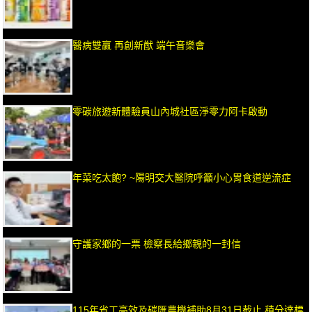
醫病雙贏 再創新猷 端午音樂會
零碳旅遊新體驗員山內城社區淨零力阿卡啟動
年菜吃太飽? ~陽明交大醫院呼籲小心胃食道逆流症
守護家鄉的一票 檢察長給鄉親的一封信
115年省工高效及碳匯農機補助8月31日截止 積分達標