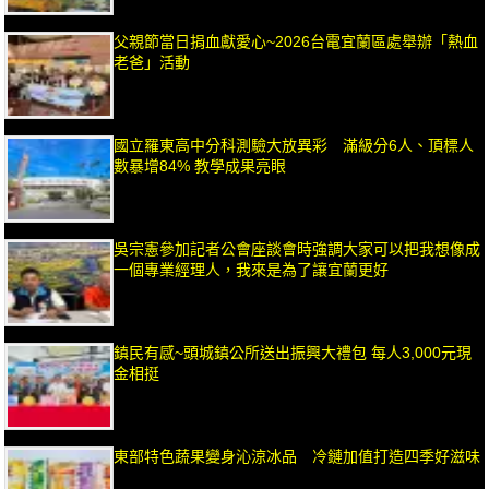
父親節當日捐血獻愛心~2026台電宜蘭區處舉辦「熱血
老爸」活動
國立羅東高中分科測驗大放異彩 滿級分6人、頂標人
數暴增84% 教學成果亮眼
吳宗憲參加記者公會座談會時強調大家可以把我想像成
一個專業經理人，我來是為了讓宜蘭更好
鎮民有感~頭城鎮公所送出振興大禮包 每人3,000元現
金相挺
東部特色蔬果變身沁涼冰品 冷鏈加值打造四季好滋味