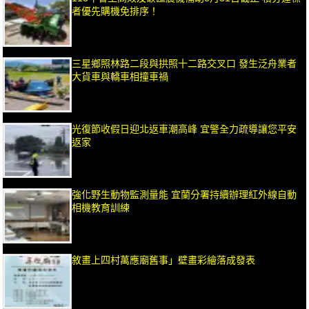
者優先購機免排序！
三星鄉照林路二段與拱照十二路交叉口 發生泛舟業者
大貨車與轎車相撞車禍
光復節收假日迎北返車潮高峰 宜警全力疏導讓您平安
返家
強化野生動物監測量能 宜蘭分署持續辦理紅外線自動
相機教育訓練
敘畫上四村萬應廟舊事」壁畫彩繪落成發表