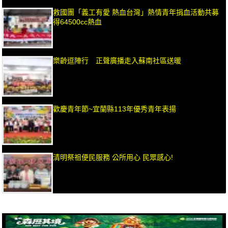
救國團「義工有愛 熱血台灣」熱情青年捐血活動共募
得64500cc熱血
樂齡逗陣行 正聲廣播走入蘇南社區送暖
歡慶青年節~宜蘭縣113年優秀青年表揚
清明祭祖便民服務 公所用心 民眾感心!