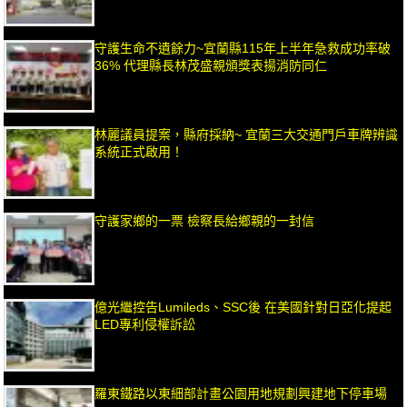
守護生命不遺餘力~宜蘭縣115年上半年急救成功率破
36% 代理縣長林茂盛親頒獎表揚消防同仁
林麗議員提案，縣府採納~ 宜蘭三大交通門戶車牌辨識
系統正式啟用！
守護家鄉的一票 檢察長給鄉親的一封信
億光繼控告Lumileds、SSC後 在美國針對日亞化提起
LED專利侵權訴訟
羅東鐵路以東細部計畫公園用地規劃興建地下停車場