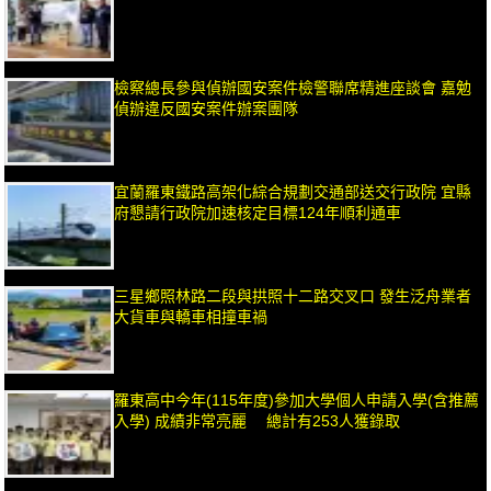
檢察總長參與偵辦國安案件檢警聯席精進座談會 嘉勉
偵辦違反國安案件辦案團隊
宜蘭羅東鐵路高架化綜合規劃交通部送交行政院 宜縣
府懇請行政院加速核定目標124年順利通車
三星鄉照林路二段與拱照十二路交叉口 發生泛舟業者
大貨車與轎車相撞車禍
羅東高中今年(115年度)參加大學個人申請入學(含推薦
入學) 成績非常亮麗 總計有253人獲錄取