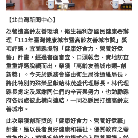
【北台灣新聞中心】
為營造高齡友善環境，衛生福利部國民健康署辦
理「
113
年臺灣健康城市暨高齡友善城市獎」獎
項評選，宜蘭縣提報「健康好食力、營養好煮
藝」計畫，經過書面審查、口頭報告、實地訪查
重重評選脫穎而出，榮獲「高齡友善城市類
–
創
新獎」。今天於縣務會議由衛生局徐迺維局長，
將此特別的殊榮呈獻給林茂盛代理縣長。林代理
縣長肯定及感謝同仁們的辛苦與努力，也勉勵縣
府各局處彼此橫向連結，一同為縣民打造高齡友
善城市。
此次榮獲創新獎的「健康好食力、營養好煮藝」
計畫，是以長者良好健康和福祉、優質教育之需