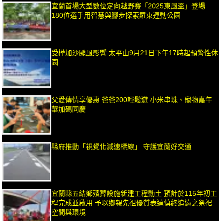
宜蘭首場大型數位定向越野賽「2025東風盃」登場
180位選手用智慧與腳步探索羅東運動公園
受樺加沙颱風影響 太平山9月21日下午17時起預警性休
園
父愛傳情享優惠 爸爸200輕鬆遊 小米串珠、寵物嘉年
華加碼同慶
縣府推動「視覺化減速標線」 守護宜蘭好交通
宜蘭縣五結鄉殯葬設施新建工程動土 預計於115年初工
程完成並啟用 予以鄉親先祖優質表達慎終追遠之祭祀
空間與環境