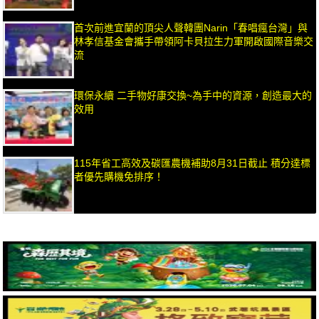
首次前進宜蘭的頂尖人聲韓團Narin「春唱瘋台灣」與
林孝信基金會攜手帶領阿卡貝拉生力軍開啟國際音樂交
流
環保永續 二手物好康交換~為手中的資源，創造最大的
效用
115年省工高效及碳匯農機補助8月31日截止 積分達標
者優先購機免排序！