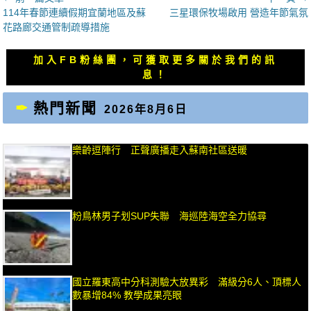
上
下
114年春節連續假期宜蘭地區及蘇
三星環保牧場啟用 營造年節氣氛
章
一
一
花路廊交通管制疏導措施
導
篇
篇
覽
文
文
加入FB粉絲團，可獲取更多關於我們的訊
章：
章：
息！
熱門新聞
2026年8月6日
樂齡逗陣行 正聲廣播走入蘇南社區送暖
粉鳥林男子划SUP失聯 海巡陸海空全力協尋
國立羅東高中分科測驗大放異彩 滿級分6人、頂標人
數暴增84% 教學成果亮眼