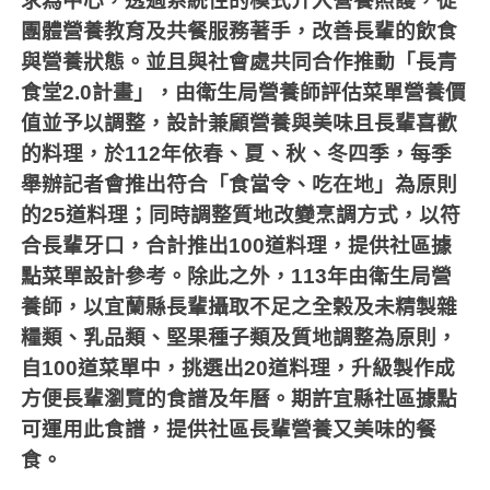
求為中心，透過系統性的模式介入營養照護，從
團體營養教育及共餐服務著手，改善長輩的飲食
與營養狀態。並且與社會處共同合作推動「長青
食堂
2.0
計畫」，由衛生局營養師評估菜單營養價
值並予以調整，設計兼顧營養與美味且長輩喜歡
的料理，於
112
年依春、夏、秋、冬四季，每季
舉辦記者會推出符合「食當令、吃在地」為原則
的
25
道料理；同時調整質地改變烹調方式，以符
合長輩牙口，合計推出
100
道料理，提供社區據
點菜單設計參考。除此之外，
113
年由衛生局營
養師，以宜蘭縣長輩攝取不足之全榖及未精製雜
糧類、乳品類、堅果種子類及質地調整為原則，
自
100
道菜單中，挑選出
20
道料理，升級製作成
方便長輩瀏覽的食譜及年曆。期許宜縣社區據點
可運用此食譜，提供社區長輩營養又美味的餐
食。