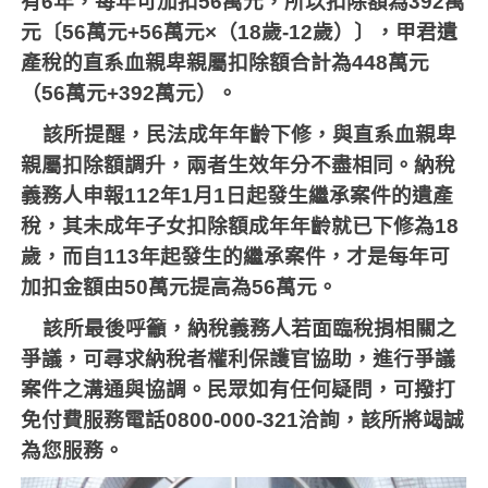
有
6
年，每年可加扣
56
萬元，所以扣除額為
392
萬
元〔
56
萬元
+56
萬元×（
18
歲
-12
歲）〕，甲君遺
產稅的直系血親卑親屬扣除額合計為
448
萬元
（
56
萬元
+392
萬元）。
該所提醒，民法成年年齡下修，與直系血親卑
親屬扣除額調升，兩者生效年分不盡相同。納稅
義務人申報
112
年
1
月
1
日起發生繼承案件的遺產
稅，其未成年子女扣除額成年年齡就已下修為
18
歲，而自
113
年起發生的繼承案件，才是每年可
加扣金額由
50
萬元提高為
56
萬元。
該所最後呼籲，納稅義務人若面臨稅捐相關之
爭議，可尋求納稅者權利保護官協助，進行爭議
案件之溝通與協調。民眾如有任何疑問，可撥打
免付費服務電話
0800-000-321
洽詢，該所將竭誠
為您服務。