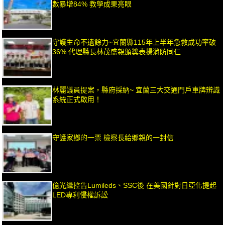
數暴增84% 教學成果亮眼
守護生命不遺餘力~宜蘭縣115年上半年急救成功率破
36% 代理縣長林茂盛親頒獎表揚消防同仁
林麗議員提案，縣府採納~ 宜蘭三大交通門戶車牌辨識
系統正式啟用！
守護家鄉的一票 檢察長給鄉親的一封信
億光繼控告Lumileds、SSC後 在美國針對日亞化提起
LED專利侵權訴訟