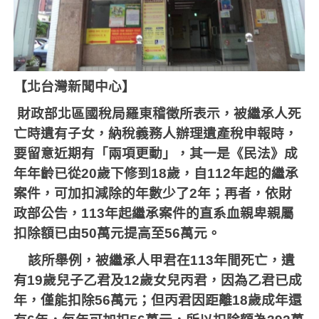
【北台灣新聞中心】
財政部北區國稅局羅東稽徵所表示，被繼承人死
亡時遺有子女，納稅義務人辦理遺產稅申報時，
要留意近期有「兩項更動」，其一是《民法》成
年年齡已從
20
歲下修到
18
歲，自
112
年起的繼承
案件，可加扣減除的年數少了
2
年；再者，依財
政部公告，
113
年起繼承案件的直系血親卑親屬
扣除額已由
50
萬元提高至
56
萬元。
該所舉例，被繼承人甲君在
113
年間死亡，遺
有
19
歲兒子乙君及
12
歲女兒丙君，因為乙君已成
年，僅能扣除
56
萬元；但丙君因距離
18
歲成年還