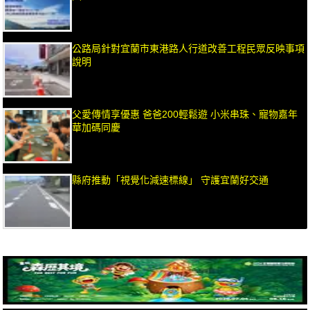
公路局針對宜蘭市東港路人行道改善工程民眾反映事項
說明
父愛傳情享優惠 爸爸200輕鬆遊 小米串珠、寵物嘉年
華加碼同慶
縣府推動「視覺化減速標線」 守護宜蘭好交通