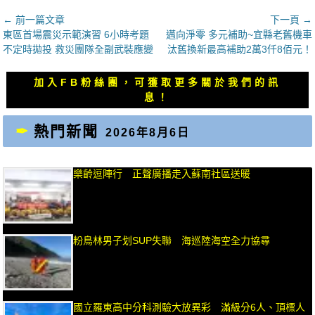
文
← 前一篇文章
下一頁 →
上
下
東區首場震災示範演習 6小時考題
邁向淨零 多元補助~宜縣老舊機車
章
一
一
不定時拋投 救災團隊全副武裝應變
汰舊換新最高補助2萬3仟8佰元！
導
篇
篇
覽
文
文
加入FB粉絲團，可獲取更多關於我們的訊
章：
章：
息！
熱門新聞
2026年8月6日
樂齡逗陣行 正聲廣播走入蘇南社區送暖
粉鳥林男子划SUP失聯 海巡陸海空全力協尋
國立羅東高中分科測驗大放異彩 滿級分6人、頂標人