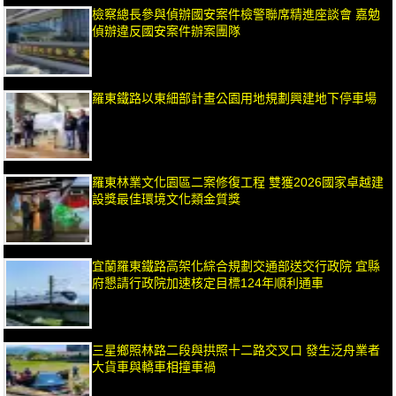
檢察總長參與偵辦國安案件檢警聯席精進座談會 嘉勉
偵辦違反國安案件辦案團隊
羅東鐵路以東細部計畫公園用地規劃興建地下停車場
羅東林業文化園區二案修復工程 雙獲2026國家卓越建
設獎最佳環境文化類金質獎
宜蘭羅東鐵路高架化綜合規劃交通部送交行政院 宜縣
府懇請行政院加速核定目標124年順利通車
三星鄉照林路二段與拱照十二路交叉口 發生泛舟業者
大貨車與轎車相撞車禍