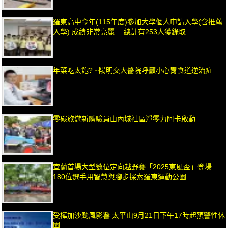
羅東高中今年(115年度)參加大學個人申請入學(含推薦
入學) 成績非常亮麗 總計有253人獲錄取
年菜吃太飽? ~陽明交大醫院呼籲小心胃食道逆流症
零碳旅遊新體驗員山內城社區淨零力阿卡啟動
宜蘭首場大型數位定向越野賽「2025東風盃」登場
180位選手用智慧與腳步探索羅東運動公園
受樺加沙颱風影響 太平山9月21日下午17時起預警性休
園