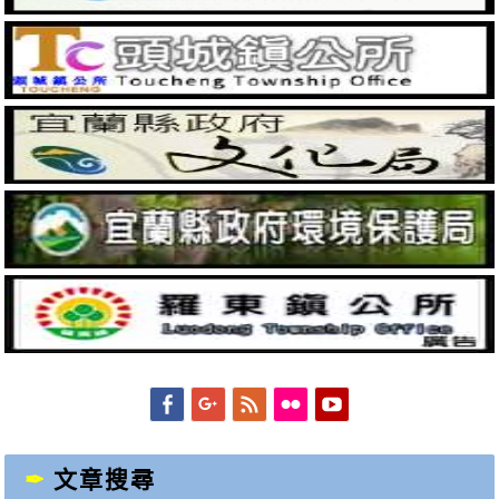
Facebook
Googleplus
Feed
Flickr
YouTube
文章搜尋