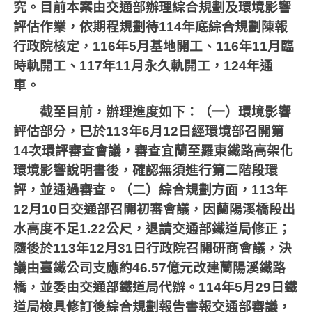
究。目前本案由交通部辦理綜合規劃及環境影響
評估作業，依期程規劃待
114
年底綜合規劃陳報
行政院核定，
116
年
5
月基地開工、
116
年
11
月臨
時軌開工、
117
年
11
月永久軌開工，
124
年通
車。
截至目前，辦理進度如下：（一）環境影響
評估部分，已於
113
年
6
月
12
日經環境部召開第
14
次環評審查會議，審查宜蘭至羅東鐵路高架化
環境影響說明書後，確認無須進行第二階段環
評，並通過審查。（二）綜合規劃方面，
113
年
12
月
10
日交通部召開初審會議，因蘭陽溪橋段出
水高度不足
1.22
公尺，退請交通部鐵道局修正；
隨後於
113
年
12
月
31
日行政院召開研商會議，決
議由臺鐵公司支應約
46.57
億元改建蘭陽溪鐵路
橋，並委由交通部鐵道局代辦。
114
年
5
月
29
日鐵
道局檢具修訂後綜合規劃報告書報交通部審議，