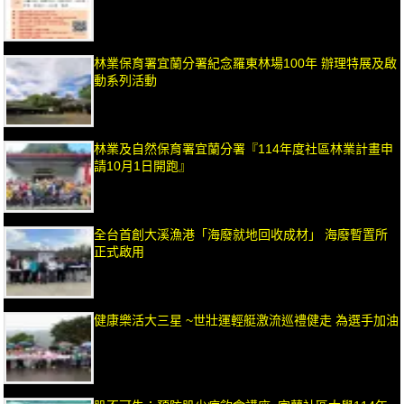
林業保育署宜蘭分署紀念羅東林場100年 辦理特展及啟
動系列活動
林業及自然保育署宜蘭分署『114年度社區林業計畫申
請10月1日開跑』
全台首創大溪漁港「海廢就地回收成材」 海廢暫置所
正式啟用
健康樂活大三星 ~世壯運輕艇激流巡禮健走 為選手加油