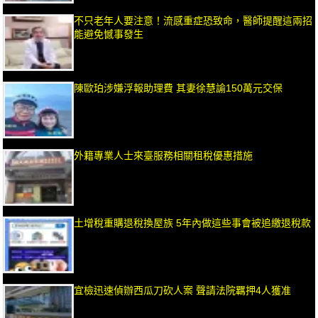
不只老年人要注意！流感重症恐致命，醫師提醒這兩招
能避免憾事發生
陳歐珀涉嫌浮報助理費 其妻徐慧諭150萬元交保
外籍專業人士來臺服務相關租稅優惠措施
土增稅重購退稅換屋族 5年內做這些事會被追繳退稅款
宜檢迅速偵辦西瓜刀砍人案 聲請法院羈押4人獲准