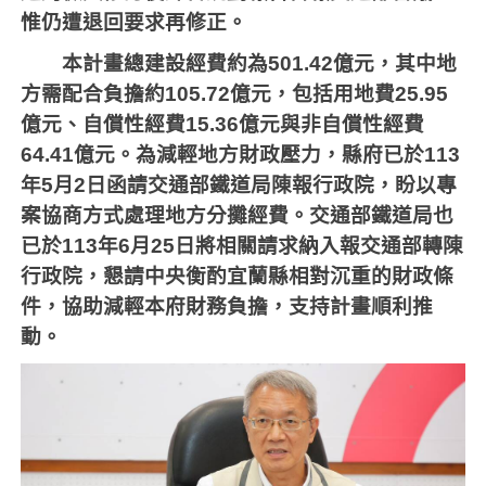
惟仍遭退回要求再修正。
本計畫總建設經費約為
501.42
億元，其中地
方需配合負擔約
105.72
億元，包括用地費
25.95
億元、自償性經費
15.36
億元與非自償性經費
64.41
億元。為減輕地方財政壓力，縣府已於
113
年
5
月
2
日函請交通部鐵道局陳報行政院，盼以專
案協商方式處理地方分攤經費。交通部鐵道局也
已於
113
年
6
月
25
日將相關請求納入報交通部轉陳
行政院，懇請中央衡酌宜蘭縣相對沉重的財政條
件，協助減輕本府財務負擔，支持計畫順利推
動。