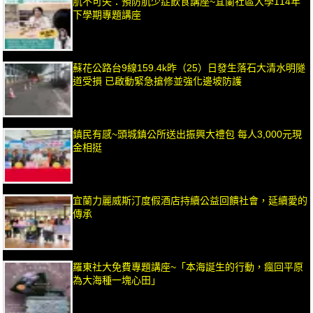
肌不可失：預防肌少症飲食講座~宜蘭社區大學114年
下學期專題講座
蘇花公路台9線159.4k昨（25）日發生落石大清水明隧
道受損 已啟動緊急搶修並強化邊坡防護
鎮民有感~頭城鎮公所送出振興大禮包 每人3,000元現
金相挺
宜蘭力麗威斯汀度假酒店持續公益回饋社會，延續愛的
傳承
羅東社大免費專題講座~「本海誕生的行動，瘋回平原
為大海種一塊心田」