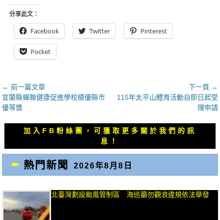
分享此文：
Facebook
Twitter
Pinterest
Pocket
文
← 前一篇文章
下一頁 →
上
下
宜蘭縣蟬聯健康促進學校績優縣市
115年太平山體育活動自即日起受
章
一
一
優等獎
理申請
導
篇
篇
覽
文
文
加入FB粉絲團，可獲取更多關於我們的訊
章：
章：
息！
熱門新聞
2026年8月8日
北臺灣劃設颱風管制區 海巡籲勿觀浪違規依法舉發