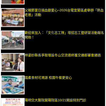
父親節當日捐血獻愛心~2026台電宜蘭區處舉辦「熱血
老爸」活動
歡迎來加入：「文化志工隊」增招志工暨研習活動報名
開始！
林姿妙縣長爭取增設冬山交流道終獲交通部審查通過
國產食材可溯源 校園午餐更安心
陽明交大醫院蘭陽院區10/21開設特別門診