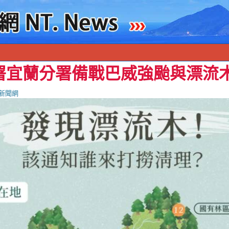
署宜蘭分署備戰巴威強颱與漂流
新聞網