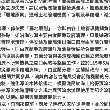
署提醒民眾事先做好防颱準備，並提醒當陸上颱風警報
告將立即失效，請民眾暫勿擅自撿拾漂流木，如颱風後
照「屬地原則」通報土地管理機關，協助及早處理，減
處理，係依照「屬地原則」，亦即由各土地管理機關負
積熱點，如沿海沙灘主要由宜蘭縣政府清理，風景遊憩
區管理處清理，保安林及蘭陽溪出海口兩岸由宜蘭分署
木發生，則由宜蘭縣政府海洋及漁業發展所負責清理。
橫向協調與應變，宜蘭分署與各清理機關已建立緊急聯
漂流木所需機具之開口契約等整備工作，並於
115
年
5
月
防災漂流木處理演練」，由宜蘭分署、宜蘭縣政府、東
個機關共同參與，演練內容包含颱風災害前跨機關的分
機制，強化漂流木撿拾規定，模擬漁民於海上拾得漂流
撿拾漂流木時應遵守之規定與漂流木辦理使用登記之流
強防災橫向協調與實戰應變能力。
民眾，汛期來臨前，應及早進行居家防災準備，並於颱