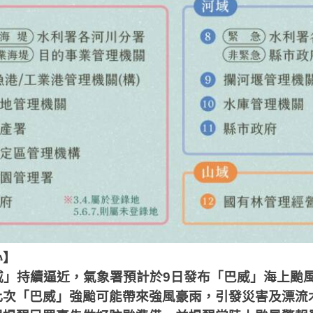
心】
威」持續逼近，氣象署預計於
9
日發布「巴威」海上颱
此次「巴威」強颱可能帶來強風豪雨，引發災害及漂流