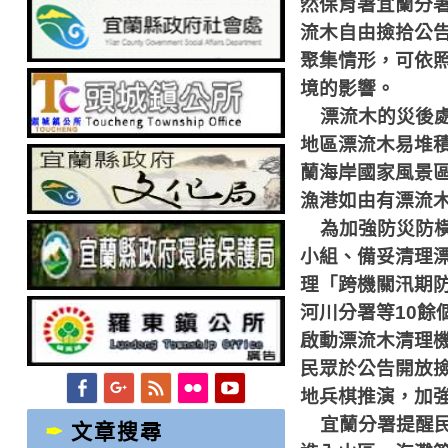
然保育署宜蘭分
流木自由撿拾公
聚集情形，可依
境的影響。
漂流木的災後
地區漂流木易堆
蘭海岸國家風景
漁港如由有漂流
為加強防災防
小組、備妥清理
理「跨機關汛期
河川分署等
10
餘
啟動漂流木清理
民眾於公告開放
Facebook
Googleplus
Feed
Flickr
YouTube
地兵棋推演，加
宜蘭分署提醒
文章搜尋