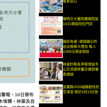
餐更安心
陽明交大醫院蘭陽院區
10/21開設特別門診
鎮民有感~頭城鎮公所
送出振興大禮包 每人
3,000元現金相挺
林姿妙縣長爭取增設冬
山交流道終獲交通部審
查通過
宜蘭縣2026城鎮韌性防
空演習 將於8月13日登
風警報、
10
日發布
木堆積，林業及自