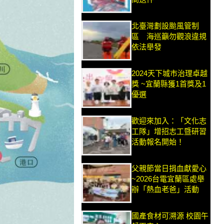
北臺灣劃設颱風管制
區 海巡籲勿觀浪違規
依法舉發
2024天下城市治理卓越
獎 ~宜蘭縣獲1首獎及1
優選
歡迎來加入：「文化志
工隊」增招志工暨研習
活動報名開始！
父親節當日捐血獻愛心
~2026台電宜蘭區處舉
辦「熱血老爸」活動
國產食材可溯源 校園午