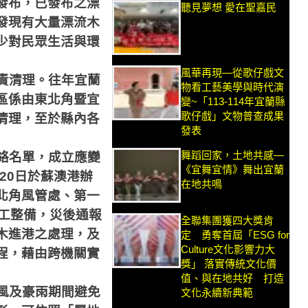
發布，已發布之漂
聽見夢想 愛在聖嘉民
發現有大量漂流木
少對民眾生活與環
風華再現—從歌仔戲文
責清理。往年宜蘭
物看工藝美學與時代演
區係由東北角暨宜
變~「113-114年宜蘭縣
歌仔戲」文物普查成果
清理，至於縣內各
發表
舞蹈回家，土地共感—
絡名單，成立應變
《宜舞宜情》舞出宜蘭
20
日於蘇澳港辦
在地共鳴
北角風管處、第一
工整備，災後通報
全聯集團獲四大獎肯
木進港之處理，及
定 勇奪首屆「ESG for
Culture文化影響力大
程，藉由跨機關實
獎」 落實傳統文化價
值、與在地共好 打造
風及豪雨期間避免
文化永續新典範