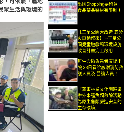
形，可依照「屬地
出國Shopping要留意
民眾生活與環境的
食品藥品醫材有限制！
【三星公園大改造 五分
火車動起來】 ~三星公
園兒童遊戲場環境設施
改善計畫完工啟用
無生命徵象患者康復出
院 28日看診感謝消防救
護人員及 醫護人員！
『羅東林業文化園區舉
辦外來種魚類移除活動
為原生魚類營造安全的
生存環境』