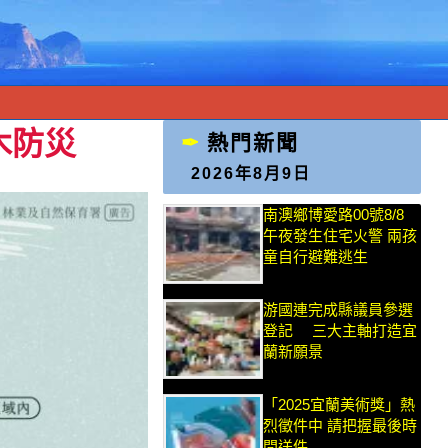
木防災
熱門新聞
2026年8月9日
南澳鄉博愛路00號8/8
午夜發生住宅火警 兩孩
童自行避難逃生
游國連完成縣議員參選
登記 三大主軸打造宜
蘭新願景
「2025宜蘭美術獎」熱
烈徵件中 請把握最後時
間送件