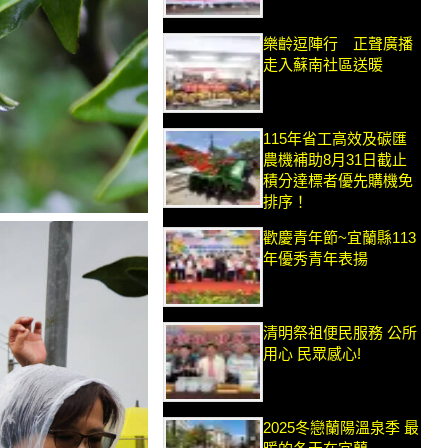
樂齡逗陣行 正聲廣播
走入蘇南社區送暖
115年省工高效及碳匯
農機補助8月31日截止
積分達標者優先購機免
排序！
歡慶青年節~宜蘭縣113
年優秀青年表揚
清明祭祖便民服務 公所
用心 民眾感心!
2025冬戀蘭陽溫泉季 最