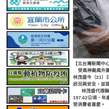
【北台灣新聞中
受風神颱風外
林茂盛今（
21
）
狀況與安全，並
林茂盛代理
197.62
公頃、年
受消費者喜愛。