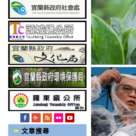
Facebook
Googleplus
Feed
Flickr
YouTube
文章搜尋