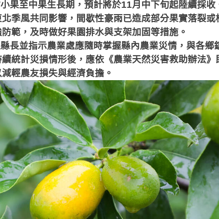
柑小果至中果生長期，預計將於
11
月中下旬起陸續採收
東北季風共同影響，間歇性豪雨已造成部分果實落裂或
強防範，及時做好果園排水與支架加固等措施。
理縣長並指示農業處應隨時掌握縣內農業災情，與各鄉
持續統計災損情形後，應依《農業天然災害救助辦法》
以減輕農友損失與經濟負擔。