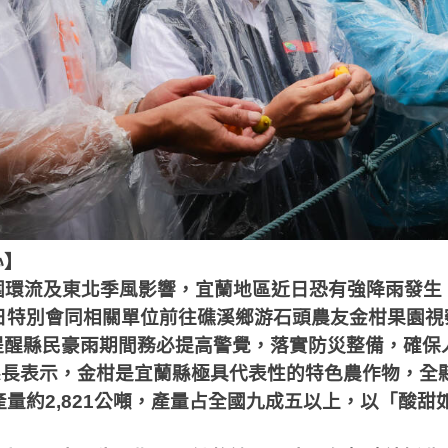
心】
圍環流及東北季風影響，宜蘭地區近日恐有強降雨發生
日特別會同相關單位前往礁溪鄉游石頭農友金柑果園視
提醒縣民豪雨期間務必提高警覺，落實防災整備，確保
縣長表示，金柑是宜蘭縣極具代表性的特色農作物，全
產量約
2,821
公噸，產量占全國九成五以上，以「酸甜