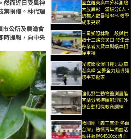
。然而近日受風神
國立羅東高中分科測驗
大放異彩 滿級分6人、
枝葉損傷。林代理
頂標人數暴增84% 教學
成果亮眼
鎮市公所及農漁會
三星鄉照林路二段與拱
即時提報，向中央
照十二路交叉口 發生泛
舟業者大貨車與轎車相
撞車禍
光復節收假日迎北返車
潮高峰 宜警全力疏導讓
您平安返家
強化野生動物監測量能
宜蘭分署持續辦理紅外
線自動相機教育訓練
救國團「義工有愛 熱血
台灣」熱情青年捐血活
動共募得64500cc熱血