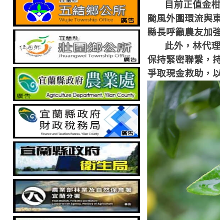
目前正值金
颱風外圍環流與
縣長呼籲農友加
此外，林代
保持緊密聯繫，
爭取現金救助，