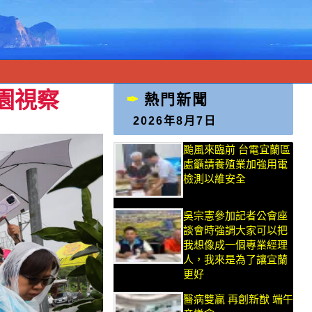
園視察
熱門新聞
2026年8月7日
颱風來臨前 台電宜蘭區
處籲請養殖業加強用電
檢測以維安全
吳宗憲參加記者公會座
談會時強調大家可以把
我想像成一個專業經理
人，我來是為了讓宜蘭
更好
醫病雙贏 再創新猷 端午