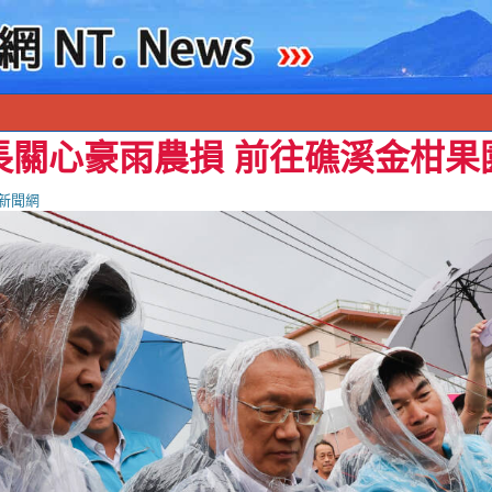
長關心豪雨農損 前往礁溪金柑果
新聞網