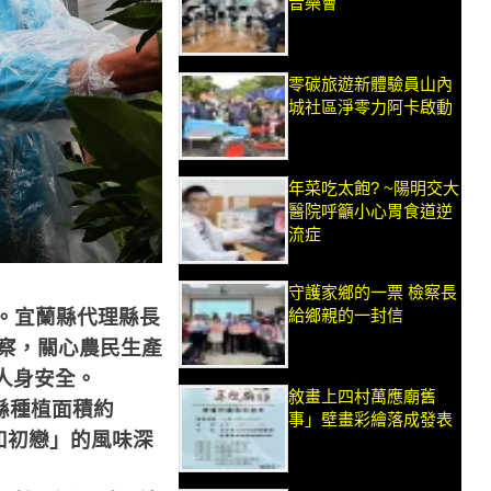
音樂會
零碳旅遊新體驗員山內
城社區淨零力阿卡啟動
年菜吃太飽? ~陽明交大
醫院呼籲小心胃食道逆
流症
守護家鄉的一票 檢察長
給鄉親的一封信
。宜蘭縣代理縣長
察，關心農民生產
人身安全。
敘畫上四村萬應廟舊
縣種植面積約
事」壁畫彩繪落成發表
如初戀」的風味深