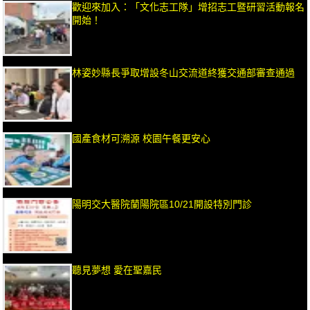
歡迎來加入：「文化志工隊」增招志工暨研習活動報名
開始！
林姿妙縣長爭取增設冬山交流道終獲交通部審查通過
國產食材可溯源 校園午餐更安心
陽明交大醫院蘭陽院區10/21開設特別門診
聽見夢想 愛在聖嘉民