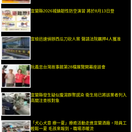
宜蘭縣2026城鎮韌性防空演習 將於8月13日登
宜檢迅速偵辦西瓜刀砍人案 聲請法院羈押4人獲准
阮義忠台灣故事館第28檔展覽開幕座談會
宜蘭縣發生疑似腹瀉群聚感染 衛生局已將該業者列入
高關注查核對象
「犬心犬意 療一夏」療癒活動走進宜蘭酒廠，陪員工
輕鬆一夏 毛孩來報到，職場添暖流