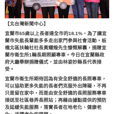
【北台灣新聞中心】
宜蘭市
65
歲以上長者達全市的
18.1%
，為了讓宜
蘭市失能長輩能多多走出家門參與社會活動，板
橋北區扶輪社社長黃耀煌先生慷慨解囊，捐贈宜
蘭市衛生所
1
輛長期照顧專車。今日在宜蘭縣政
府大廳舉辦捐贈儀式，並由林姿妙縣長代表接
受。
宜蘭市衛生所期待因為有安全舒適的長照專車，
可以協助更多失能的長者們克服外出障礙，不再
只是留在家中，而是由安全舒適的長照服務專車
接送至社區巷弄長照站；再藉由據點提供的預防
及延緩失能服務，落實長者在地老化、健康老