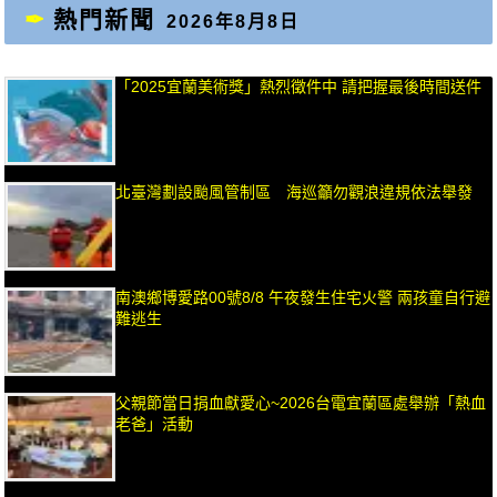
熱門新聞
2026年8月8日
「2025宜蘭美術獎」熱烈徵件中 請把握最後時間送件
北臺灣劃設颱風管制區 海巡籲勿觀浪違規依法舉發
南澳鄉博愛路00號8/8 午夜發生住宅火警 兩孩童自行避
難逃生
父親節當日捐血獻愛心~2026台電宜蘭區處舉辦「熱血
老爸」活動