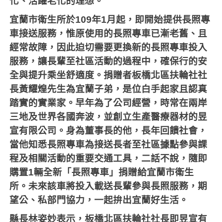
化、活躍老化的理想。
宜蘭市衛生所於
109
年
1
月起，即開始提供長照專
車接送服務，惟原使用的長照專車已漸老舊、且
經常故障，因此迫切需要更換新的長照專車投入
服務，讓長輩至社區活動的過程中，確保行的安
全與提升乘坐舒適度。捐贈者板橋北區扶輪社社
長黃耀煌先生為宜蘭子弟，是位白手起家且認真
踏實的實業家。早年為了公司經營，時常在兩岸
三地及世界各國奔波，並創立生產醫療器材的昱
宣有限公司。身為董事長的他，長年回饋社會，
當他知悉長照專車為接送長者至社區據點參與課
程及相關活動的重要交通工具，二話不說，隨即
購置
1
輛全新「長照專車」捐贈給宜蘭市衛生
所。未來該車將投入載送長輩參與長照服務，期
望公、私部門協力，一起拚出宜蘭好生活。
縣長林姿妙表示，板橋北區扶輪社社長即昱宣有