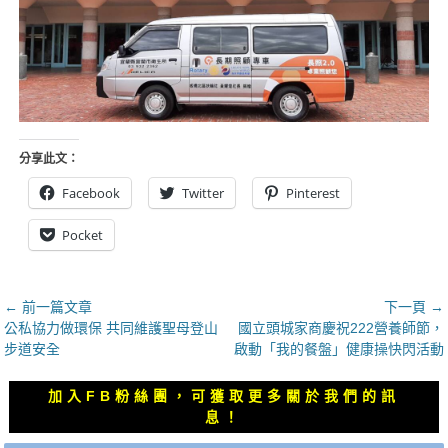
分享此文：
Facebook
Twitter
Pinterest
Pocket
文
← 前一篇文章
下一頁 →
上
下
公私協力做環保 共同維護聖母登山
國立頭城家商慶祝222營養師節，
章
一
一
步道安全
啟動「我的餐盤」健康操快閃活動
導
篇
篇
覽
文
文
加入FB粉絲團，可獲取更多關於我們的訊
章：
章：
息！