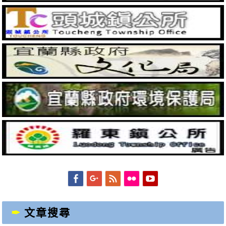
Facebook
Googleplus
Feed
Flickr
YouTube
文章搜尋