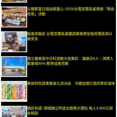
父親節當日捐血獻愛心~2026台電宜蘭區處舉辦「熱血
老爸」活動
颱風來臨前 台電宜蘭區處籲請養殖業加強用電檢測以
維安全
國立羅東高中分科測驗大放異彩 滿級分6人、頂標人
數暴增84% 教學成果亮眼
東部特色蔬果變身沁涼冰品 冷鏈加值打造四季好滋味
鎮民有感~頭城鎮公所送出振興大禮包 每人3,000元現
金相挺