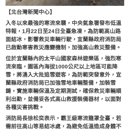
【北台灣新聞中心】
入冬以來最強的寒流來襲，中央氣象署發布低溫
特報，
1
月
22
日至
24
日全臺急凍，為防範高山路
面結冰，影響救災車輛行駛，宜蘭縣政府消防局
已啟動寒害救災應變機制，加強高山救災整備。
位於宜蘭縣內的太平山國家森林遊樂區，強烈寒
流來臨，園區內海拔
1000
公尺以上地區可能降
雪，將湧入大批追雪遊客，為防範突發意外，宜
蘭縣政府消防局已加強雪地車輛整備，加裝雪
鏈，實施車輛保溫及定期測試，確保救災車輛順
利出勤，並備妥各式高山救援裝備器材，以面對
各種災害挑戰。
消防局長徐松奕表示，霸王級寒流籠罩全臺，若
需前往高山等易結冰處，為避免低溫造成身體不