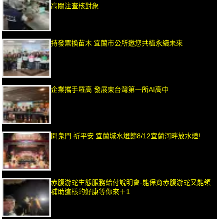
高關注查核對象
持發票換苗木 宜蘭市公所邀您共植永續未來
企業攜手羅高 發展東台灣第一所AI高中
開鬼門 祈平安 宜蘭城水燈節8/12宜蘭河畔放水燈!
赤腹游蛇生態服務給付說明會-能保育赤腹游蛇又能領
補助這樣的好康等你來＋1