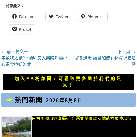
分享此文：
Facebook
Twitter
Pinterest
Pocket
文
← 前一篇文章
下一頁 →
上
下
年菜吃太飽? ~陽明交大醫院呼籲小
「寒冬送暖 讓愛加倍」物資捐贈活
章
一
一
心胃食道逆流症
動
導
篇
篇
覽
文
文
加入FB粉絲團，可獲取更多關於我們的訊
章：
章：
息！
熱門新聞
2026年8月8日
白海豚颱風逐漸逼近 台電宜蘭區處持續戒備嚴陣以待