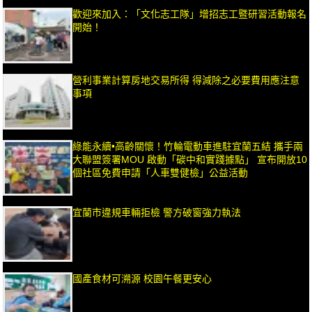
歡迎來加入：「文化志工隊」增招志工暨研習活動報名
開始！
營利事業計算房地交易所得 得減除之必要費用應注意
事項
綠能永續•高齡關懷！竹輪電動車進駐宜蘭五結 攜手兩
大聯盟簽署MOU 啟動「碳中和實踐據點」 宣布開放10
個社區免費申請「人車雙健檢」公益活動
宜蘭市違規車輛拒檢 警方破窗強力執法
國產食材可溯源 校園午餐更安心