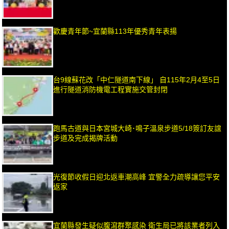
歡慶青年節~宜蘭縣113年優秀青年表揚
台9線蘇花改「中仁隧道南下線」 自115年2月4至5日
進行隧道消防機電工程實施交管封閉
跑馬古道與日本宮城大崎･鳴子溫泉步道5/18簽訂友誼
步道及完成揭牌活動
光復節收假日迎北返車潮高峰 宜警全力疏導讓您平安
返家
宜蘭縣發生疑似腹瀉群聚感染 衛生局已將該業者列入