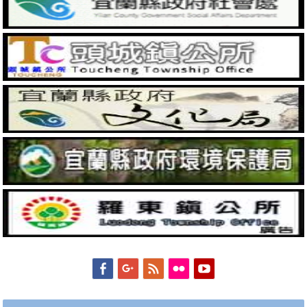
Facebook
Googleplus
Feed
Flickr
YouTube