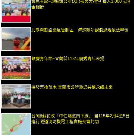
鎮民有感~頭城鎮公所送出振興大禮包 每人3,000元現
金相挺
北臺灣劃設颱風管制區 海巡籲勿觀浪違規依法舉發
歡慶青年節~宜蘭縣113年優秀青年表揚
持發票換苗木 宜蘭市公所邀您共植永續未來
台9線蘇花改「中仁隧道南下線」 自115年2月4至5日
進行隧道消防機電工程實施交管封閉