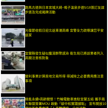
跑馬古道與日本宮城大崎･鳴子溫泉步道5/18簽訂友誼
步道及完成揭牌活動
光復節收假日迎北返車潮高峰 宜警全力疏導讓您平安
返家
宜蘭縣發生疑似腹瀉群聚感染 衛生局已將該業者列入
高關注查核對象
營利事業計算房地交易所得 得減除之必要費用應注意
事項
綠能永續•高齡關懷！竹輪電動車進駐宜蘭五結 攜手兩
大聯盟簽署MOU 啟動「碳中和實踐據點」 宣布開放10