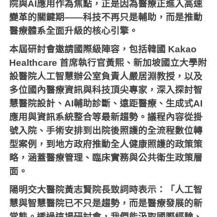
院與
AI
應用作為焦點，正是因為醫療正進入高速
變革的關鍵期——科技不再只是輔助，而是推動
醫療體系全面升級的核心引擎。
本屆研討會邀請國際級陣容，包括韓國
Kakao
Healthcare
首席執行官黃熙、新加坡國立大學附
設醫院人工智慧辦公室負責人嚴居淵教授，以及
多位國內醫療資訊與科技頂尖專家，深入探討智
慧醫院設計、
AI
輔助診斷、遠距醫療、生成式
AI
應用與資訊系統整合等最新趨勢。議程內容從掛
號入院、手術安排到出院後照護的全流程數位轉
型案例，到地方政府推動全人健康照護的政策策
略，涵蓋醫療管理、臨床實務與公共衛生政策層
面。
陽明交大醫院黃志賢院長致詞時表示：「人工智
慧與智慧醫院已不只是趨勢，而是醫療發展的新
常態。透過這場研討會，我們能汲取國際經驗、