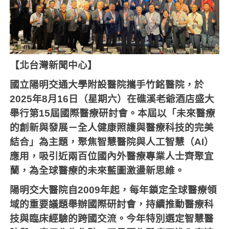
【北台灣新聞中心】
國立陽明交通大學附設醫院攜手竹銘醫院，於
2025
年
8
月
16
日（星期六）在礁溪老爺酒店盛大
舉行第
15
屆國際醫療研討會。本屆以「未來醫療
的創新與發展－全人健康照護與醫療科技的完美
結合」為主題，聚焦智慧醫院與人工智慧（
AI
）
應用，吸引近兩百位國內外醫療專業人士齊聚宜
蘭，為全球醫療的未來藍圖激盪新思維。
陽明交大醫院自
2009
年起，每年鎖定全球醫療領
域的重要議題舉辦國際研討會，持續推動醫療科
技與臨床經驗的跨國交流。今年特別選定智慧醫