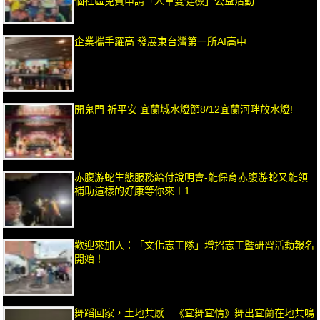
個社區免費申請「人車雙健檢」公益活動
企業攜手羅高 發展東台灣第一所AI高中
開鬼門 祈平安 宜蘭城水燈節8/12宜蘭河畔放水燈!
赤腹游蛇生態服務給付說明會-能保育赤腹游蛇又能領
補助這樣的好康等你來＋1
歡迎來加入：「文化志工隊」增招志工暨研習活動報名
開始！
舞蹈回家，土地共感—《宜舞宜情》舞出宜蘭在地共鳴