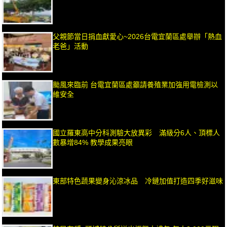
父親節當日捐血獻愛心~2026台電宜蘭區處舉辦「熱血
老爸」活動
颱風來臨前 台電宜蘭區處籲請養殖業加強用電檢測以
維安全
國立羅東高中分科測驗大放異彩 滿級分6人、頂標人
數暴增84% 教學成果亮眼
東部特色蔬果變身沁涼冰品 冷鏈加值打造四季好滋味