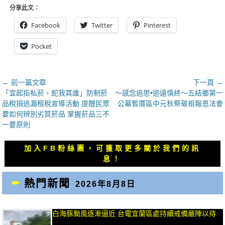
分享此文：
Facebook
Twitter
Pinterest
Pocket
文
← 前一篇文章
下一頁 →
上
下
「宜起拒私菸，蛇我其誰」防制菸
～感念追思•追遠慎終～五結鄉第一
章
一
一
品稅捐逃漏租稅宣導活動 提醒民眾
公墓暫厝區中元秋祭敬祖報恩法會
導
篇
篇
要如何辨別劣質菸品 掌握菸品三不
覽
文
文
一要原則
章：
章：
加入FB粉絲團，可獲取更多關於我們的訊
息！
熱門新聞
2026年8月8日
白海豚颱風逐漸逼近 台電宜蘭區處持續戒備嚴陣以待