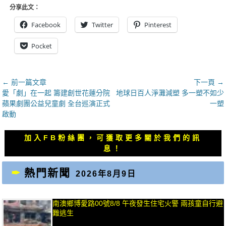
分享此文：
Facebook
Twitter
Pinterest
Pocket
文
← 前一篇文章
下一頁 →
上
下
愛「劇」在一起 籌建創世花蓮分院
地球日百人淨灘減塑 多一塑不如少
章
一
一
蘋果劇團公益兒童劇 全台巡演正式
一塑
導
篇
篇
啟動
覽
文
文
章：
章：
加入FB粉絲團，可獲取更多關於我們的訊
息！
熱門新聞
2026年8月9日
南澳鄉博愛路00號8/8 午夜發生住宅火警 兩孩童自行避
難逃生