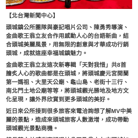
【北台灣新聞中心】
頭城鎮公所團隊與豪記唱片公司、陳勇秀導演、
金曲歌王翁立友合作用感動人心的台語新曲，結
合頭城美麗風景，
用無限的創意與才華成功行銷
頭城，成就這座幸福城鎮魅力。
金曲歌王翁立友這次新專輯「天對我惜」共
8
首
膾炙人心的歌曲都是在頭城，將頭城慶元宮開蘭
第一媽祖、大里天公廟、龜山島、老街十三行、
南北門土地公廟等等，將頭城觀光勝地及地方文
化呈現，讓外界欣賞到更多頭城的美好。
近日來公所接到很多旅客來電洽詢想了解
MV
中美
麗的景點，造成來頭城旅客人數激增，成功帶動
頭城觀光景點商機。