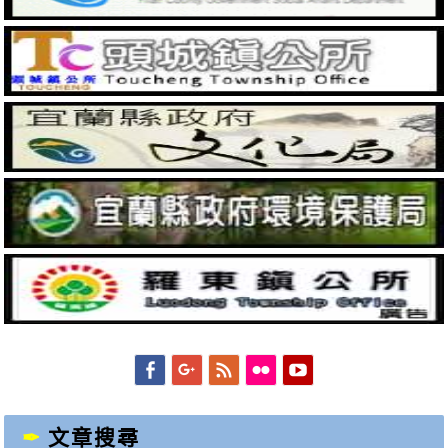
Facebook
Googleplus
Feed
Flickr
YouTube
文章搜尋