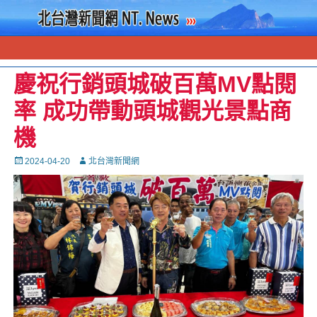
慶祝行銷頭城破百萬MV點閱
率 成功帶動頭城觀光景點商
機
Posted
Autor
2024-04-20
北台灣新聞網
on