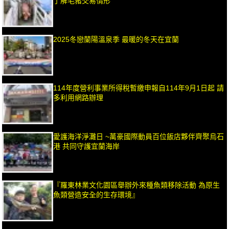
了解毛豬交易情形
2025冬戀蘭陽溫泉季 最暖的冬天在宜蘭
114年度營利事業所得稅暫繳申報自114年9月1日起 請
多利用網路辦理
愛護海洋淨灘日 ~萬豪國際動員百位飯店夥伴齊聚烏石
港 共同守護宜蘭海岸
『羅東林業文化園區舉辦外來種魚類移除活動 為原生
魚類營造安全的生存環境』