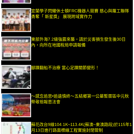
宜蘭學子閃耀休士頓FRC機器人競賽 慈心與羅工聯隊
勇奪「 新星獎」 展現跨域實作力
東部外海7.2級強震來襲，請於災害損生發生後30日
內，向所在地國稅局申請報備
腳踝翻船不治療 當心足踝關節變形！
～感念追思•追遠慎終～五結鄉第一公墓暫厝區中元秋
祭敬祖報恩法會
蘇花改台9線104.1K~113.4K(蘇澳~東澳路段)於115年1
月13日進行路面標線工程實施封閉管制