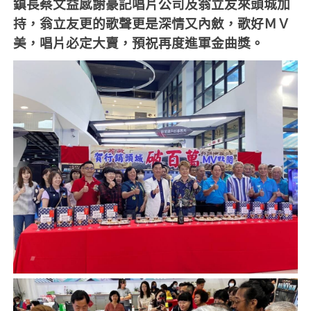
鎮長蔡文益感謝豪記唱片公司及翁立友來頭城加
持，翁立友更的歌聲更是深情又內斂，歌好ＭＶ
美，唱片必定大賣，預祝再度進軍金曲獎。