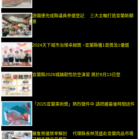
游國連完成縣議員參選登記 三大主軸打造宜蘭新願
景
2024天下城市治理卓越獎 ~宜蘭縣獲1首獎及1優選
宜蘭縣2026城鎮韌性防空演習 將於8月13日登
「2025宜蘭美術獎」熱烈徵件中 請把握最後時間送件
豬隻禁運禁宰解封 代理縣長林茂盛赴宜蘭肉品市場