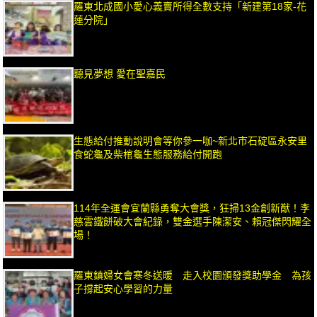
羅東北成國小愛心義賣所得全數支持「新建第18家-花
蓮分院」
聽見夢想 愛在聖嘉民
生態給付推動說明會等你參一咖~新北市石碇區永安里
食蛇龜及柴棺龜生態服務給付開跑
114年全運會宜蘭縣勇奪大會獎，狂掃13金創新猷！李
慈雲鐵餅破大會紀錄，雙金選手陳潔安、賴冠傑閃耀全
場！
羅東鎮婦女會寒冬送暖 走入校園頒發獎助學金 為孩
子撐起安心學習的力量