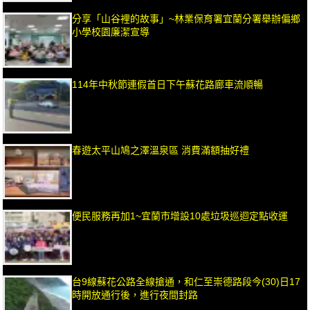
分享「山谷裡的故事」~林業保育署宜蘭分署舉辦偏鄉
小學校園廉潔宣導
114年中秋節連假首日下午蘇花路廊車流順暢
春遊太平山鳩之澤溫泉區 消費滿額抽好禮
便民服務再加1~宜蘭市增設10處垃圾巡迴定點收運
台9線蘇花公路全線搶通，和仁至崇德路段今(30)日17
時開放通行後，進行夜間封路