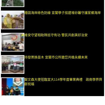
穩固海岸綠色防線 宜蘭學子搭建堆砂籬守護家鄉海岸
維安守望相助隊巡守有功 警民共創美好治安
持發票換苗木 宜蘭市公所邀您共植永續未來
聖文森大使蒞臨宜大114學年度畢業典禮 政商學界齊
獻祝福