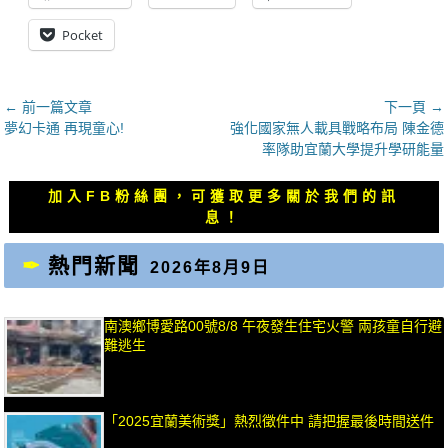
Pocket
文
← 前一篇文章
下一頁 →
上
下
夢幻卡通 再現童心!
強化國家無人載具戰略布局 陳金德
章
一
一
率隊助宜蘭大學提升學研能量
導
篇
篇
覽
文
文
加入FB粉絲團，可獲取更多關於我們的訊
章：
章：
息！
熱門新聞
2026年8月9日
南澳鄉博愛路00號8/8 午夜發生住宅火警 兩孩童自行避
難逃生
「2025宜蘭美術獎」熱烈徵件中 請把握最後時間送件