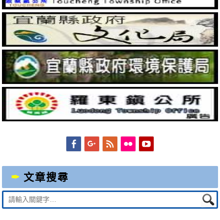
Facebook
Googleplus
Feed
Flickr
YouTube
文章搜尋
Suche
nach: