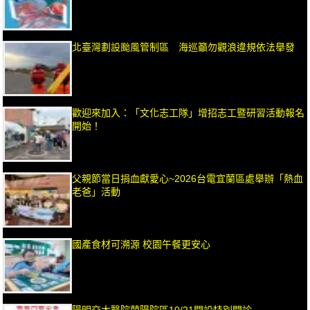
北臺灣劃設颱風管制區 海巡籲勿觀浪違規依法舉發
歡迎來加入：「文化志工隊」增招志工暨研習活動報名
開始！
父親節當日捐血獻愛心~2026台電宜蘭區處舉辦「熱血
老爸」活動
國產食材可溯源 校園午餐更安心
陽明交大醫院蘭陽院區10/21開設特別門診