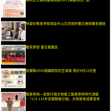
林姿妙縣長爭取增設冬山交流道終獲交通部審查通過
聽見夢想 愛在聖嘉民
宜蘭縣2026城鎮韌性防空演習 將於8月13日登
風華再現—從歌仔戲文物看工藝美學與時代演變
~「113-114年宜蘭縣歌仔戲」文物普查成果發表