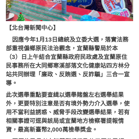
【北台灣新聞中心】
因應今年
1
月
13
日總統及立委大選，落實法務
部重視偏鄉原民法治觀念，宜蘭縣警局於本
（
3
）日上午結合宜蘭縣政府民政處及宜蘭原住
民事務所在大同鄉寒溪部落文化健康站四方林分
站共同辦理「廉政、反賄選、反詐騙」三合一宣
導。
此次選舉重點要查緝以選舉賭盤左右選舉結果
外，更要特別注意是否有境外勢力介入選舉，使
用不當利益誘惑、威脅手段改變選舉結果，若有
相關事證可逕與該局或宜蘭地方檢察署提報情
資，最高新臺幣
2,000
萬檢舉獎金。