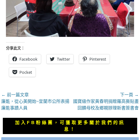
分享此文：
Facebook
Twitter
Pinterest
Pocket
文
← 前一篇文章
下一頁 →
上
下
廉能，從心美開始~宜蘭市公所表揚
國寶級作家黃春明捐贈羅高撕貼畫
章
一
一
廉能事蹟人員
回饋母校及鄉親辦理新書簽書會
導
篇
篇
覽
文
文
加入FB粉絲團，可獲取更多關於我們的訊
章：
章：
息！