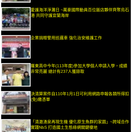
愛護海洋淨灘日 ~萬豪國際動員百位飯店夥伴齊聚烏石
港 共同守護宜蘭海岸
企業捐贈警用巡邏車 強化治安維護工作
羅東高中今年(113年度)參加大學個人申請入學，成績
非常亮麗 總計有237人獲錄取
決清算案件自110年1月1日可利用網路申報各類所得扣
(免)繳憑單
「清澈湧泉再現生機 優化原生魚群的家園」~跨域合作
實踐NbS 打造國土生態綠網關鍵棲地