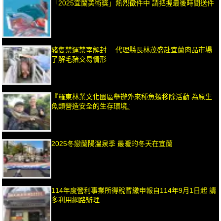
「2025宜蘭美術獎」熱烈徵件中 請把握最後時間送件
豬隻禁運禁宰解封 代理縣長林茂盛赴宜蘭肉品市場
了解毛豬交易情形
『羅東林業文化園區舉辦外來種魚類移除活動 為原生
魚類營造安全的生存環境』
2025冬戀蘭陽溫泉季 最暖的冬天在宜蘭
114年度營利事業所得稅暫繳申報自114年9月1日起 請
多利用網路辦理