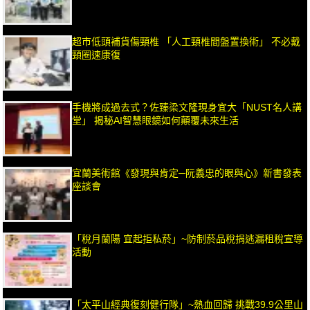
超市低頭補貨傷頸椎 「人工頸椎間盤置換術」 不必戴
頸圈速康復
手機將成過去式？佐臻梁文隆現身宜大「NUST名人講
堂」 揭秘AI智慧眼鏡如何顛覆未來生活
宜蘭美術館《發現與肯定─阮義忠的眼與心》新書發表
座談會
「稅月蘭陽 宜起拒私菸」~防制菸品稅捐逃漏租稅宣導
活動
「太平山經典復刻健行隊」~熱血回歸 挑戰39.9公里山