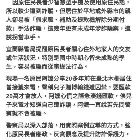
因原住民長者少智慧型手機及使用原住民語，
所以較少遭到詐騙，但居住於平地或外縣市的親
人卻易被「假求職、補助及提款機解除分期付
款」手法詐騙，這幾年更有未成年涉詐騙案，遭
誘拐當車手。
宜蘭縣警局提醒原民長者關心住外地家人的交友
或生活狀況，特別是國中時期心智未成熟的學
生，容易被騙而從事違法行為。
現場一名原民阿嬤分享
20
多年前在臺北木柵居住
曾接獲來電，聲稱兒子賭博輸錢遭囚禁，要匯款
20
萬才會放人，阿嬤心慌之際急湊錢匯款，俟兒
子來電才知道自己遭詐騙，阿嬤一直說若先問警
察就不會被騙。
警察局以深入部落，用實際案例宣導的方式，強
化原民長者廉政、反貪觀念及提升防詐保護力，