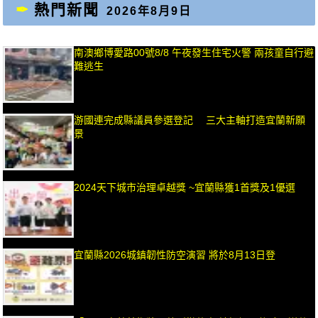
熱門新聞
2026年8月9日
南澳鄉博愛路00號8/8 午夜發生住宅火警 兩孩童自行避
難逃生
游國連完成縣議員參選登記 三大主軸打造宜蘭新願
景
2024天下城市治理卓越獎 ~宜蘭縣獲1首獎及1優選
宜蘭縣2026城鎮韌性防空演習 將於8月13日登