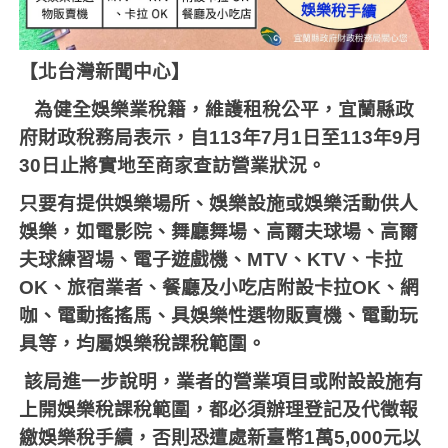
【北台灣新聞中心】
為健全娛樂業稅籍，維護租稅公平，宜蘭縣政
府財政稅務局表示，自
113
年
7
月
1
日至
113
年
9
月
30
日止將實地至商家查訪營業狀況。
只要有提供娛樂場所、娛樂設施或娛樂活動供人
娛樂，如電影院、舞廳舞場、高爾夫球場、高爾
夫球練習場、電子遊戲機、
MTV
、
KTV
、卡拉
OK
、旅宿業者、餐廳及小吃店附設卡拉
OK
、網
咖、電動搖搖馬、具娛樂性選物販賣機、電動玩
具等，均屬娛樂稅課稅範圍。
該局進一步說明，業者的營業項目或附設設施有
上開娛樂稅課稅範圍，都必須辦理登記及代徵報
繳娛樂稅手續，否則恐遭處新臺幣
1
萬
5,000
元以