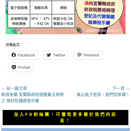
分享此文：
Facebook
Twitter
Pinterest
Pocket
文
← 前一篇文章
下一頁 →
上
下
熱浪來襲 宜蘭縣政府提醒雇主與勞
員山兔子迷宮，我們回來嘍！
章
一
一
工 做好防護避免中暑
導
篇
篇
覽
文
文
加入FB粉絲團，可獲取更多關於我們的訊
章：
章：
息！