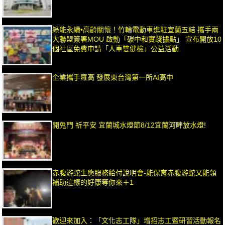
綠能永續•高齡關懷！竹輪電動車進駐宜蘭五結 攜手兩
大聯盟簽署MOU 啟動「碳中和實踐據點」 宣布開放10
個社區免費申請「人車雙健檢」公益活動
企業攜手羅高 發展東台灣第一所AI高中
開鬼門 祈平安 宜蘭城水燈節8/12宜蘭河畔放水燈!
赤腹游蛇生態服務給付說明會-能保育赤腹游蛇又能領
補助這樣的好康等你來＋1
歡迎來加入：「文化志工隊」增招志工暨研習活動報名