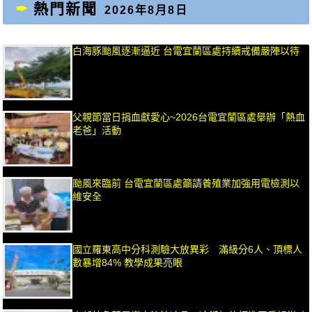
熱門新聞
2026年8月8日
白海豚颱風逐漸逼近 台電宜蘭區處持續戒備嚴陣以待
父親節當日捐血獻愛心~2026台電宜蘭區處舉辦「熱血
老爸」活動
颱風來臨前 台電宜蘭區處籲請養殖業加強用電檢測以
維安全
國立羅東高中分科測驗大放異彩 滿級分6人、頂標人
數暴增84% 教學成果亮眼