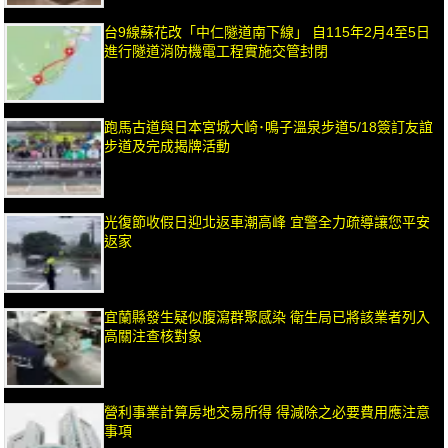
台9線蘇花改「中仁隧道南下線」 自115年2月4至5日
進行隧道消防機電工程實施交管封閉
跑馬古道與日本宮城大崎･鳴子溫泉步道5/18簽訂友誼
步道及完成揭牌活動
光復節收假日迎北返車潮高峰 宜警全力疏導讓您平安
返家
宜蘭縣發生疑似腹瀉群聚感染 衛生局已將該業者列入
高關注查核對象
營利事業計算房地交易所得 得減除之必要費用應注意
事項