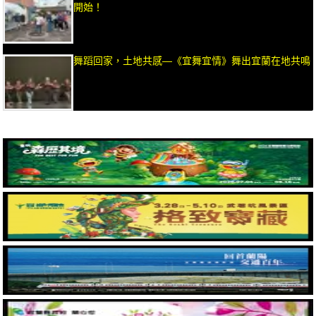
開始！
舞蹈回家，土地共感—《宜舞宜情》舞出宜蘭在地共鳴