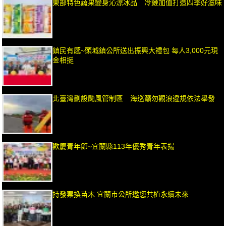
東部特色蔬果變身沁涼冰品 冷鏈加值打造四季好滋味
鎮民有感~頭城鎮公所送出振興大禮包 每人3,000元現
金相挺
北臺灣劃設颱風管制區 海巡籲勿觀浪違規依法舉發
歡慶青年節~宜蘭縣113年優秀青年表揚
持發票換苗木 宜蘭市公所邀您共植永續未來