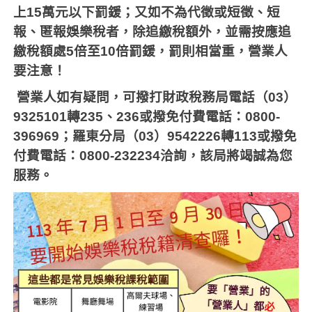
上
15
萬元以下罰鍰；又如不為代徵或短徵、短
報、匿報娛樂稅者，除追繳稅額外，並需按應追
繳稅額處
5
倍至
10
倍罰鍰，罰則相當重，營業人
要注意！
營業人如有疑問，可撥打財政稅務局電話（
03
）
9325101
轉
235
、
236
或撥免付費電話：
0800-
396969
；羅東分局（
03
）
9542226
轉
113
或撥免
付費電話：
0800-232234
洽詢，該局將竭誠為您
服務。