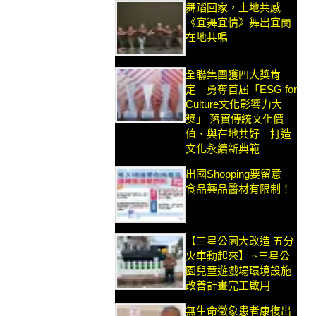
舞蹈回家，土地共感—
《宜舞宜情》舞出宜蘭
在地共鳴
全聯集團獲四大獎肯
定 勇奪首屆「ESG for
Culture文化影響力大
獎」 落實傳統文化價
值、與在地共好 打造
文化永續新典範
出國Shopping要留意
食品藥品醫材有限制！
【三星公園大改造 五分
火車動起來】 ~三星公
園兒童遊戲場環境設施
改善計畫完工啟用
無生命徵象患者康復出