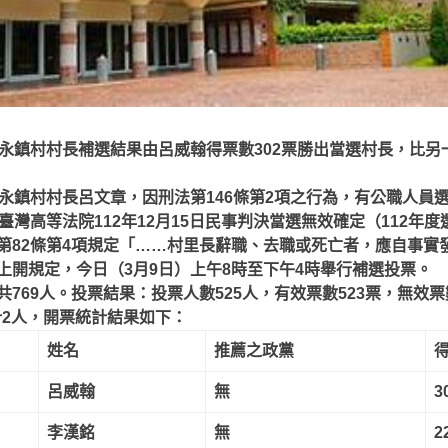
永鎮村村長補選結果由呂威翰得票數
302
票勝出當選村長，比另
永鎮村村長呂文章，因刑法第
146
條第
2
項之行為，有公職人員
臺灣高等法院
112
年
12
月
15
日民事判決當選無效確定（
112
年度
第
82
條第
4
項規定「……村里長辭職、去職或死亡者，應自事實
上開規定，今日（
3
月
9
日）上午
8
時至下午
4
時舉行補選投票。
共
769
人。投票結果：投票人數
525
人，有效票數
523
票，無效票
計
2
人，開票統計結果如下：
姓名
推薦之政黨
呂威翰
無
3
李漢銘
無
2