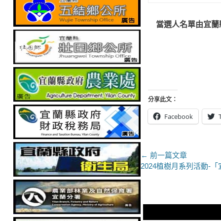
當選人名單由宜蘭
分享此文：
Facebook
文
← 前一篇文章
上
2024植樹月系列活動-
章
一
導
篇
文
覽
章：