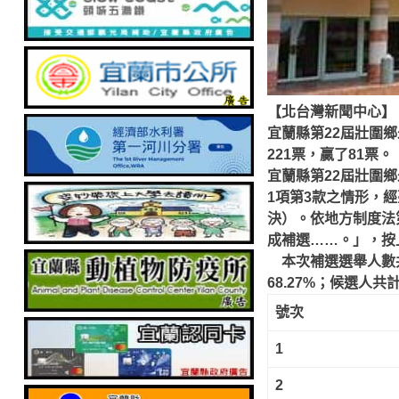
【北台灣新聞中心】
宜蘭縣第
22
屆壯圍鄉
221
票，贏了
81
票。
宜蘭縣第
22
屆壯圍鄉
1
項第
3
款之情形，經
決）。依地方制度法
成補選……。」，按
本次補選選舉人數
68.27%
；候選人共
號次
1
2