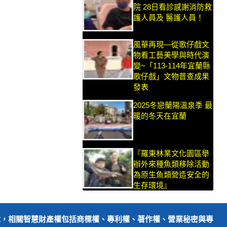
院 28日看診感謝消防救
護人員及 醫護人員！
風華再現—從歌仔戲文
物看工藝美學與時代演
變~「113-114年宜蘭縣
歌仔戲」文物普查成果
發表
2025冬戀蘭陽溫泉季 最
暖的冬天在宜蘭
『羅東林業文化園區舉
辦外來種魚類移除活動
為原生魚類營造安全的
生存環境』
障，相關智慧財產權包括商標權、專利權、著作權、營業秘密與專