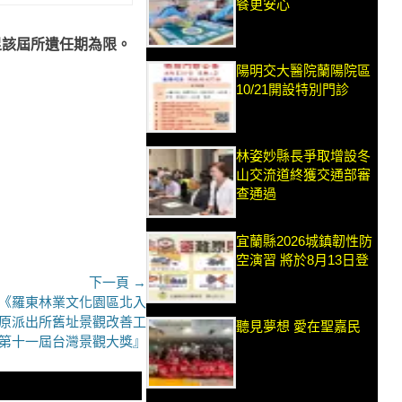
餐更安心
足該屆所遺任期為限。
陽明交大醫院蘭陽院區
10/21開設特別門診
林姿妙縣長爭取增設冬
山交流道終獲交通部審
查通過
宜蘭縣2026城鎮韌性防
空演習 將於8月13日登
下一頁 →
!《羅東林業文化園區北入
原派出所舊址景觀改善工
聽見夢想 愛在聖嘉民
23第十一屆台灣景觀大獎』