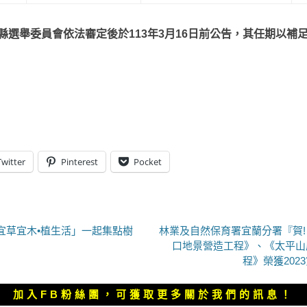
縣選舉委員會依法審定後於
113
年
3
月
16
日前公告，其任期以補
Twitter
Pinterest
Pocket
下
「宜草宜木•植生活」一起集點樹
林業及自然保育署宜蘭分署『賀
一
口地景營造工程》、《太平山
篇
程》榮獲20
文
章：
加入FB粉絲團，可獲取更多關於我們的訊息！