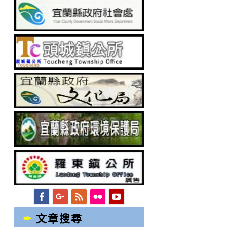
Facebook
Googleplus
Feed
Flickr
YouTube
文章搜尋