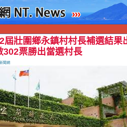
22屆壯圍鄉永鎮村村長補選結果
302票勝出當選村長
新聞網