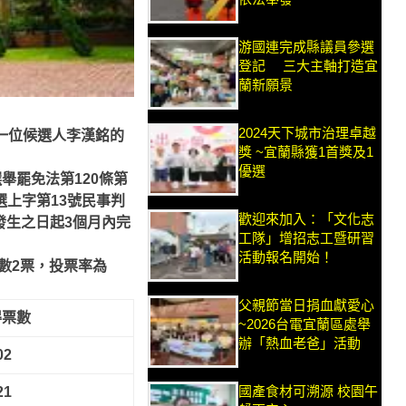
游國連完成縣議員參選
登記 三大主軸打造宜
蘭新願景
2024天下城市治理卓越
一位候選人李漢銘的
獎 ~宜蘭縣獲1首獎及1
優選
選舉罷免法第
120
條第
選上字第
13
號民事判
歡迎來加入：「文化志
發生之日起
3
個月內完
工隊」增招志工暨研習
活動報名開始！
數
2
票，投票率為
父親節當日捐血獻愛心
得票數
~2026台電宜蘭區處舉
辦「熱血老爸」活動
02
國產食材可溯源 校園午
21