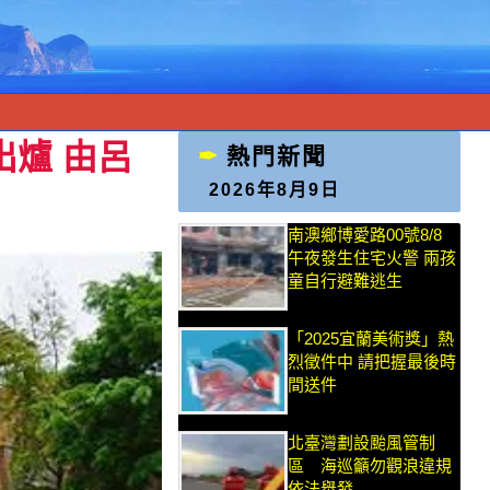
出爐 由呂
熱門新聞
2026年8月9日
南澳鄉博愛路00號8/8
午夜發生住宅火警 兩孩
童自行避難逃生
「2025宜蘭美術獎」熱
烈徵件中 請把握最後時
間送件
北臺灣劃設颱風管制
區 海巡籲勿觀浪違規
依法舉發