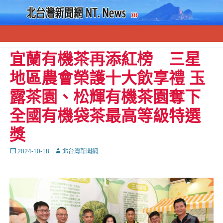
宜蘭有機茶再添紅榜 三星
地區農會榮護十大飲享禮 玉
露茶園、松輝有機茶園奪下
全國有機袋茶最高等級特選
獎
Posted
Autor
2024-10-18
北台灣新聞網
on