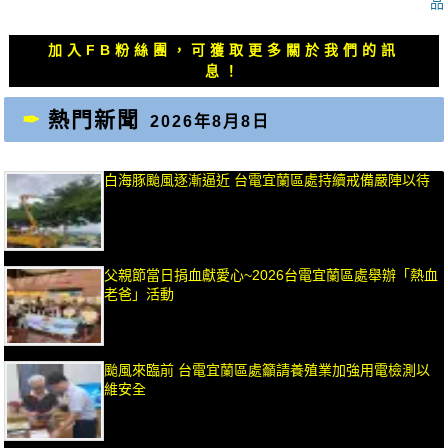
篇
篇
品
覽
文
文
章：
章：
加入FB粉絲團，可獲取更多關於我們的訊
息！
熱門新聞
2026年8月8日
白海豚颱風逐漸逼近 台電宜蘭區處持續戒備嚴陣以待
父親節當日捐血獻愛心~2026台電宜蘭區處舉辦「熱血
老爸」活動
颱風來臨前 台電宜蘭區處籲請養殖業加強用電檢測以
維安全