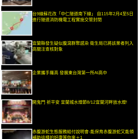
台9線蘇花改「中仁隧道南下線」 自115年2月4至5日
進行隧道消防機電工程實施交管封閉
宜蘭縣發生疑似腹瀉群聚感染 衛生局已將該業者列入
高關注查核對象
企業攜手羅高 發展東台灣第一所AI高中
開鬼門 祈平安 宜蘭城水燈節8/12宜蘭河畔放水燈!
赤腹游蛇生態服務給付說明會-能保育赤腹游蛇又能領
補助這樣的好康等你來＋1