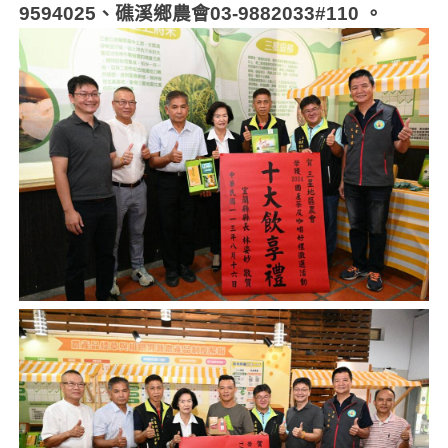
9594025
、礁溪鄉農會
03-9882033#110
。