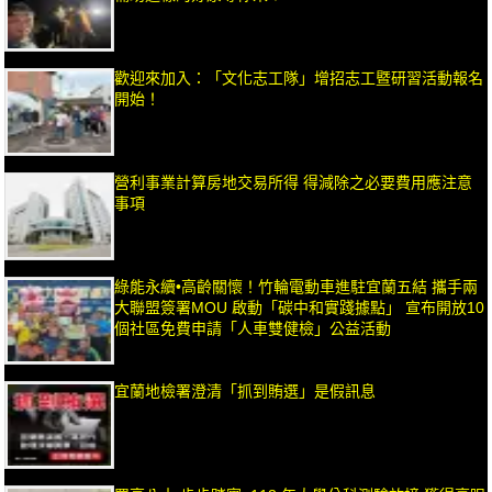
歡迎來加入：「文化志工隊」增招志工暨研習活動報名
開始！
營利事業計算房地交易所得 得減除之必要費用應注意
事項
綠能永續•高齡關懷！竹輪電動車進駐宜蘭五結 攜手兩
大聯盟簽署MOU 啟動「碳中和實踐據點」 宣布開放10
個社區免費申請「人車雙健檢」公益活動
宜蘭地檢署澄清「抓到賄選」是假訊息