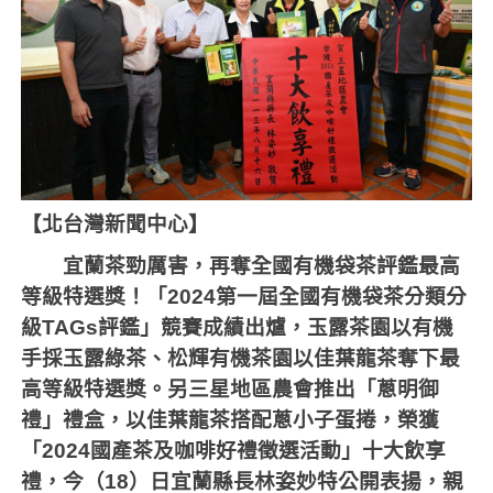
【北台灣新聞中心】
宜蘭茶勁厲害，再奪全國有機袋茶評鑑最高
等級特選獎！「
2024
第一屆全國有機袋茶分類分
級
TAGs
評鑑」競賽成績出爐，玉露茶園以有機
手採玉露綠茶、松輝有機茶園以佳葉龍茶奪下最
高等級特選獎。另三星地區農會推出「蔥明御
禮」禮盒，以佳葉龍茶搭配蔥小子蛋捲，榮獲
「
2024
國產茶及咖啡好禮徵選活動」十大飲享
禮，今（
18
）日宜蘭縣長林姿妙特公開表揚，親