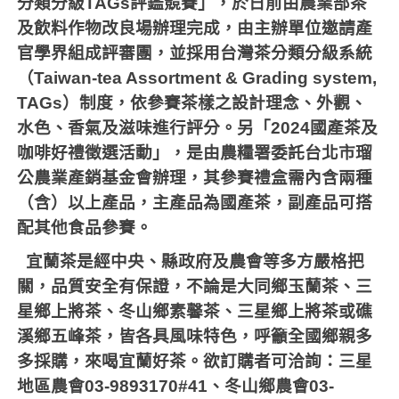
分類分級
TAGs
評鑑競賽」，於日前由農業部茶
及飲料作物改良場辦理完成，由主辦單位邀請產
官學界組成評審團，並採用台灣茶分類分級系統
（
Taiwan-tea Assortment & Grading system,
TAGs
）制度，依參賽茶樣之設計理念、外觀、
水色、香氣及滋味進行評分。另「
2024
國產茶及
咖啡好禮徵選活動」，是由農糧署委託台北市瑠
公農業產銷基金會辦理，其參賽禮盒需內含兩種
（含）以上產品，主產品為國產茶，副產品可搭
配其他食品參賽。
宜蘭茶是經中央、縣政府及農會等多方嚴格把
關，品質安全有保證，不論是大同鄉玉蘭茶、三
星鄉上將茶、冬山鄉素馨茶、三星鄉上將茶或礁
溪鄉五峰茶，皆各具風味特色，呼籲全國鄉親多
多採購，來喝宜蘭好茶。欲訂購者可洽詢：三星
地區農會
03-9893170#41
、冬山鄉農會
03-