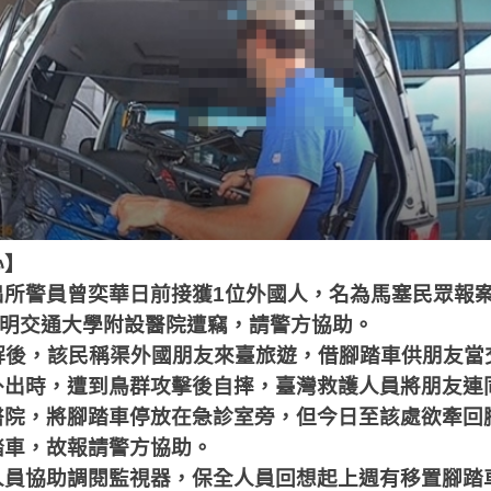
心】
出所警員曾奕華日前接獲
1
位外國人，名為馬塞民眾報
明交通大學附設醫院遭竊，請警方協助。
解後，該民稱渠外國朋友來臺旅遊，借腳踏車供朋友當
外出時，遭到鳥群攻擊後自摔，臺灣救護人員將朋友連
醫院，將腳踏車停放在急診室旁，但今日至該處欲牽回
踏車，故報請警方協助。
人員協助調閱監視器，保全人員回想起上週有移置腳踏