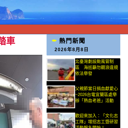
踏車
熱門新聞
2026年8月8日
北臺灣劃設颱風管制
區 海巡籲勿觀浪違規
依法舉發
父親節當日捐血獻愛心
~2026台電宜蘭區處舉
辦「熱血老爸」活動
歡迎來加入：「文化志
工隊」增招志工暨研習
活動報名開始！