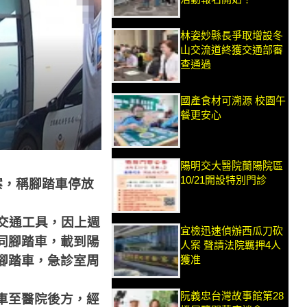
林姿妙縣長爭取增設冬
山交流道終獲交通部審
查通過
國產食材可溯源 校園午
餐更安心
陽明交大醫院蘭陽院區
10/21開設特別門診
案，稱腳踏車停放
交通工具，因上週
宜檢迅速偵辦西瓜刀砍
同腳踏車，載到陽
人案 聲請法院羈押4人
腳踏車，急診室周
獲准
阮義忠台灣故事館第28
車至醫院後方，經