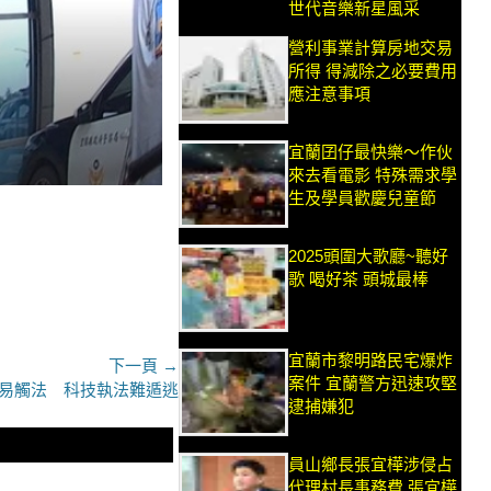
世代音樂新星風采
營利事業計算房地交易
所得 得減除之必要費用
應注意事項
宜蘭囝仔最快樂～作伙
來去看電影 特殊需求學
生及學員歡慶兒童節
2025頭圍大歌廳~聽好
歌 喝好茶 頭城最棒
宜蘭市黎明路民宅爆炸
下一頁 →
案件 宜蘭警方迅速攻堅
易觸法 科技執法難遁逃
逮捕嫌犯
員山鄉長張宜樺涉侵占
代理村長事務費 張宜樺