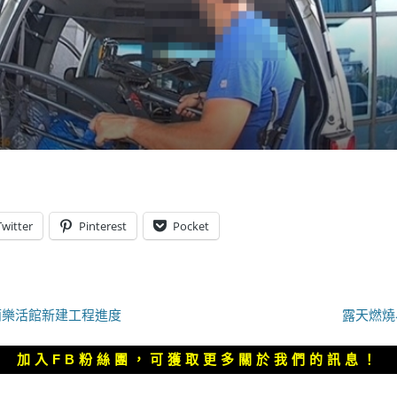
Twitter
Pinterest
Pocket
下
雨樂活館新建工程進度
露天燃燒
一
篇
加入FB粉絲團，可獲取更多關於我們的訊息！
文
章：