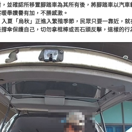
看，並確認所移置腳踏車為其所有後，將腳踏車以汽車
察暖舉讚譽有加，不勝感激。
：入夏「烏秋」正進入繁殖季節，民眾只要一靠近，就
是撐傘保護自己，切勿拿棍棒或丟石頭反擊，這樣的行