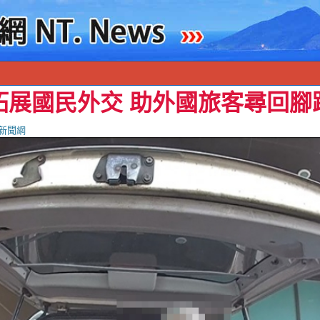
拓展國民外交 助外國旅客尋回腳
新聞網