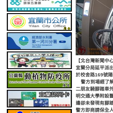
【北台灣新聞中
宜蘭分局延平派
於校舍路
169
號陽
警方到場經了
二朋友騎腳踏車
明交通大學附設
邊卻未發現有腳
警方即商請保全