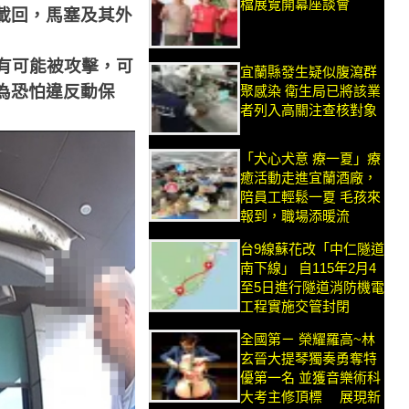
檔展覽開幕座談會
載回，馬塞及其外
有可能被攻擊，可
宜蘭縣發生疑似腹瀉群
為恐怕違反動保
聚感染 衛生局已將該業
者列入高關注查核對象
「犬心犬意 療一夏」療
癒活動走進宜蘭酒廠，
陪員工輕鬆一夏 毛孩來
報到，職場添暖流
台9線蘇花改「中仁隧道
南下線」 自115年2月4
至5日進行隧道消防機電
工程實施交管封閉
全國第ㄧ 榮耀羅高~林
玄晉大提琴獨奏勇奪特
優第一名 並獲音樂術科
大考主修頂標 展現新