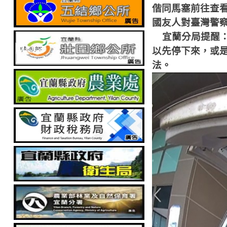
偕同馬塞前往查
國友人對臺灣警
宜蘭分局提醒
以先停下來，或
法。