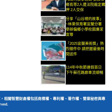
鄉長等2人遭法院裁定羈
押 2人交保
分享「山谷裡的故事」
~林業保育署宜蘭分署
舉辦偏鄉小學校園廉潔
宣導
「2025宜蘭美術獎」熱
烈徵件中 請把握最後時
間送件
114年中秋節連假首日
下午蘇花路廊車流順暢
障，相關智慧財產權包括商標權、專利權、著作權、營業秘密與專
ved.