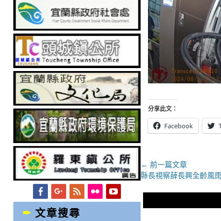
分享此文：
Facebook
文
← 前一篇文章
上
縣長視察薛長興全齡風
章
一
Facebook
Googleplus
Feed
Flickr
YouTube
導
篇
文
文章搜尋
覽
章：