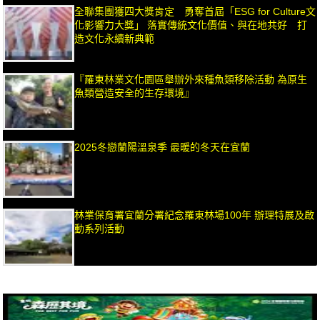
全聯集團獲四大獎肯定 勇奪首屆「ESG for Culture文
化影響力大獎」 落實傳統文化價值、與在地共好 打
造文化永續新典範
『羅東林業文化園區舉辦外來種魚類移除活動 為原生
魚類營造安全的生存環境』
2025冬戀蘭陽溫泉季 最暖的冬天在宜蘭
林業保育署宜蘭分署紀念羅東林場100年 辦理特展及啟
動系列活動