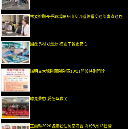
林姿妙縣長爭取增設冬山交流道終獲交通部審查通過
國產食材可溯源 校園午餐更安心
陽明交大醫院蘭陽院區10/21開設特別門診
聽見夢想 愛在聖嘉民
宜蘭縣2026城鎮韌性防空演習 將於8月13日登