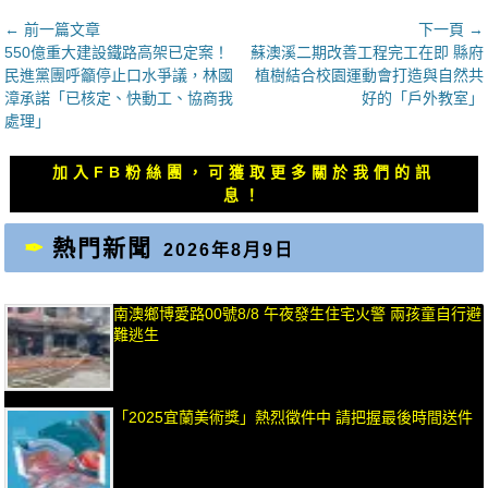
文
← 前一篇文章
下一頁 →
上
下
550億重大建設鐵路高架已定案！
蘇澳溪二期改善工程完工在即 縣府
章
一
一
民進黨團呼籲停止口水爭議，林國
植樹結合校園運動會打造與自然共
導
篇
篇
漳承諾「已核定、快動工、協商我
好的「戶外教室」
覽
文
文
處理」
章：
章：
加入FB粉絲團，可獲取更多關於我們的訊
息！
熱門新聞
2026年8月9日
南澳鄉博愛路00號8/8 午夜發生住宅火警 兩孩童自行避
難逃生
「2025宜蘭美術獎」熱烈徵件中 請把握最後時間送件