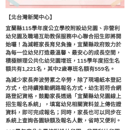
【北台灣新聞中心】
宜蘭縣
115
學年度公立學校附設幼兒園、非營利
幼兒園及職場互助教保服務中心聯合招生即將開
始囉！為減輕家長育兒負擔，宜蘭縣政府致力於
為每一位幼兒打造最溫馨、最安心的成長空間，
積極辦理公共化幼兒園增班，
115
學年度招生名
額共有
1,221
名，其中
2
歲專班名額有
559
名。
為減少家長奔波勞累之辛勞，除了現場紙本登記
方式，也持續推動網路報名方式，幼生若符合網
路登記資格，鼓勵家長透過「宜蘭縣幼兒園線上
招生報名系統」，填寫幼兒相關資料並上傳佐證
資料，即可完成報名；同時，家長也可以同步在
系統上查詢各園缺額及報名人數，省時又便利。