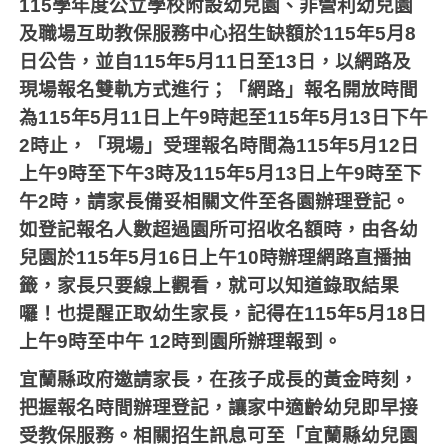
115
學年度公立學校附設幼兒園、非營利幼兒園
及職場互助教保服務中心招生缺額於
115
年
5
月
8
日公告，並自
115
年
5
月
11
日至
13
日，以網路及
現場報名雙軌方式進行；「網路」報名開放時間
為
115
年
5
月
11
日上午
9
時起至
115
年
5
月
13
日下午
2
時止，「現場」受理報名時間為
115
年
5
月
12
日
上午
9
時至下午
3
時及
115
年
5
月
13
日上午
9
時至下
午
2
時，請家長備妥相關文件至各園辦理登記。
如登記報名人數超過園所可招收名額時，由各幼
兒園於
115
年
5
月
16
日上午
10
時辦理網路直播抽
籤，家長只要線上觀看，就可以知道錄取結果
囉！也提醒正取幼生家長，記得在
115
年
5
月
18
日
上午
9
時至中午
12
時到園所辦理報到。
宜蘭縣政府邀請家長，在孩子成長的黃金時刻，
把握報名時間辦理登記，讓家中適齡幼兒即早接
受教保服務。相關招生訊息可至「宜蘭縣幼兒園