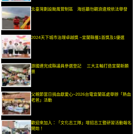
北臺灣劃設颱風管制區 海巡籲勿觀浪違規依法舉發
2024天下城市治理卓越獎 ~宜蘭縣獲1首獎及1優選
游國連完成縣議員參選登記 三大主軸打造宜蘭新願
景
父親節當日捐血獻愛心~2026台電宜蘭區處舉辦「熱血
老爸」活動
歡迎來加入：「文化志工隊」增招志工暨研習活動報名
開始！