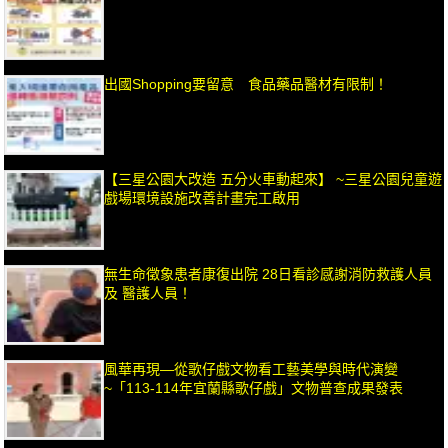
出國Shopping要留意 食品藥品醫材有限制！
【三星公園大改造 五分火車動起來】 ~三星公園兒童遊
戲場環境設施改善計畫完工啟用
無生命徵象患者康復出院 28日看診感謝消防救護人員
及 醫護人員！
風華再現—從歌仔戲文物看工藝美學與時代演變
~「113-114年宜蘭縣歌仔戲」文物普查成果發表