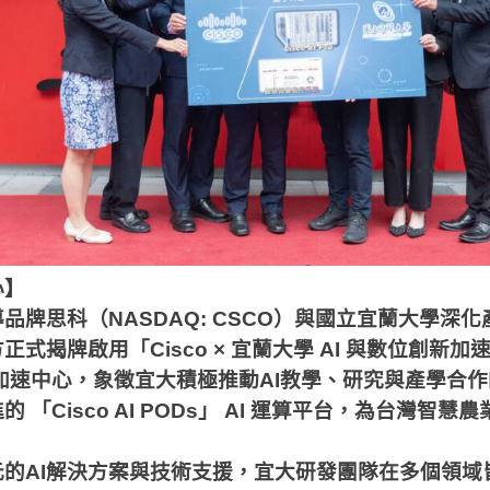
心】
品牌思科（
NASDAQ: CSCO
）與國立宜蘭大學深化
方正式揭牌啟用「
Cisco
×
宜蘭大學
AI
與數位創新加
加速中心，象徵宜大積極推動
AI
教學、研究與產學合作
進的
「
Cisco AI PODs
」
AI
運算平台，為台灣智慧農
的
AI
解決方案與技術支援，宜大研發團隊在多個領域