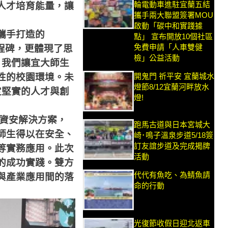
輪電動車進駐宜蘭五結
人才培育能量，讓
攜手兩大聯盟簽署MOU
啟動「碳中和實踐據
攜手打造的
點」 宣布開放10個社區
免費申請「人車雙健
程碑，更體現了思
檢」公益活動
，我們讓宜大師生
開鬼門 祈平安 宜蘭城水
性的校園環境。未
燈節8/12宜蘭河畔放水
定堅實的人才與創
燈!
資安解決方案，
跑馬古道與日本宮城大
師生得以在安全、
崎･鳴子溫泉步道5/18簽
訂友誼步道及完成揭牌
等實務應用。此次
活動
的成功實踐。雙方
代代有魚吃、為鯖魚請
與產業應用間的落
命的行動
光復節收假日迎北返車