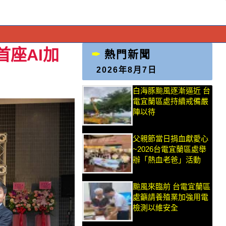
座AI加
熱門新聞
2026年8月7日
白海豚颱風逐漸逼近 台
電宜蘭區處持續戒備嚴
陣以待
父親節當日捐血獻愛心
~2026台電宜蘭區處舉
辦「熱血老爸」活動
颱風來臨前 台電宜蘭區
處籲請養殖業加強用電
檢測以維安全