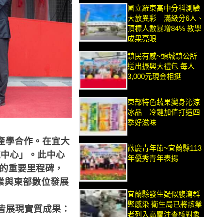
國立羅東高中分科測驗
大放異彩 滿級分6人、
頂標人數暴增84% 教學
成果亮眼
鎮民有感~頭城鎮公所
送出振興大禮包 每人
3,000元現金相挺
東部特色蔬果變身沁涼
冰品 冷鏈加值打造四
季好滋味
產學合作。在宜大
歡慶青年節~宜蘭縣113
速中心」。此中心
年優秀青年表揚
的重要里程碑，
業與東部數位發展
宜蘭縣發生疑似腹瀉群
聚感染 衛生局已將該業
皆展現實質成果：
者列入高關注查核對象