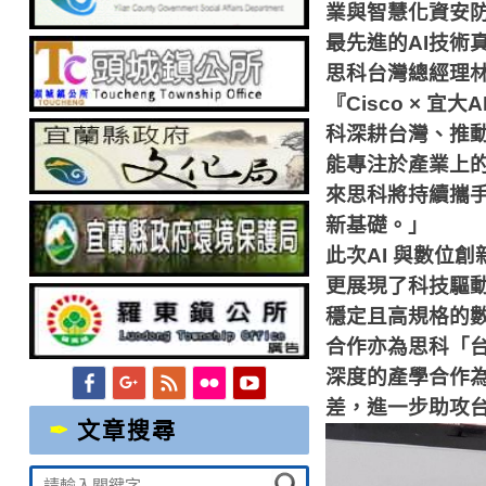
業與智慧化資安
最先進的
AI
技術
思科台灣總經理
『
Cisco
×
宜大
A
科深耕台灣、推
能專注於產業上
來思科將持續攜
新基礎。」
此次
AI
與數位創
更展現了科技驅
穩定且高規格的
合作亦為思科「
深度的產學合作
Facebook
Googleplus
Feed
Flickr
YouTube
差，進一步助攻
文章搜尋
Suche