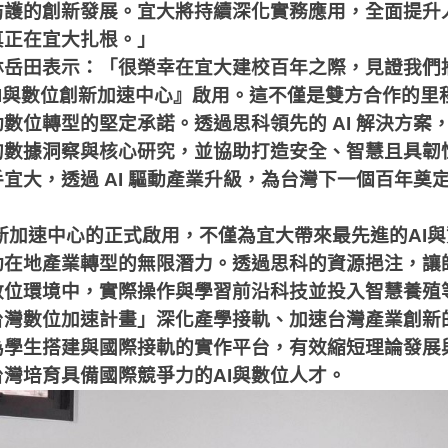
防護的創新發展。宜大將持續深化實務應用，全面提升
真正在宜大扎根。」
林岳田表示：「很榮幸在宜大建校百年之際，見證我們
I
與數位創新加速中心』啟用。這不僅是雙方合作的里
動數位轉型的堅定承諾。透過思科領先的
AI
解決方案
的數據洞察與核心研究，並協助打造安全、智慧且具韌
手宜大，透過
AI
驅動產業升級，為台灣下一個百年奠
新加速中心的正式啟用，不僅為宜大帶來最先進的
AI
與
動在地產業轉型的無限潛力。透過思科的資源挹注，讓
數位環境中，實際操作與學習前沿科技並投入智慧養殖
台灣數位加速計畫」深化產學接軌、加速台灣產業創新
為學生搭建與國際接軌的實作平台，有效縮短理論發展
台灣培育具備國際競爭力的
AI
與數位人才。