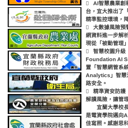

AI
智慧農業創
台，宜大推出了
精準監控環境，

大數據風險預
網資料進一步解
現從「被動管理

智慧校園升級
Foundation AI S
置「智慧網管系
Analytics
」智慧
路安全。

精準資安防護
解讀風險，讓管
宜蘭大學校長
是電資學院邁向
A
佳寫照。感謝思