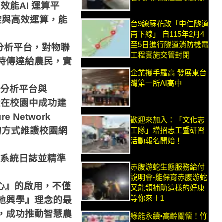
高效能
AI
運算平
控與高效運算，能
台9線蘇花改「中仁隧道
南下線」 自115年2月4
至5日進行隧道消防機電
分析平台，對物聯
工程實施交管封閉
時傳達給農民，實
企業攜手羅高 發展東台
灣第一所AI高中
分析平台與
大在校園中成功建
re Network
歡迎來加入：「文化志
的方式維護校園網
工隊」增招志工暨研習
活動報名開始！
系統日誌並精準
赤腹游蛇生態服務給付
說明會-能保育赤腹游蛇
心』的啟用，不僅
又能領補助這樣的好康
等你來＋1
地興學』理念的最
，成功推動智慧農
綠能永續•高齡關懷！竹