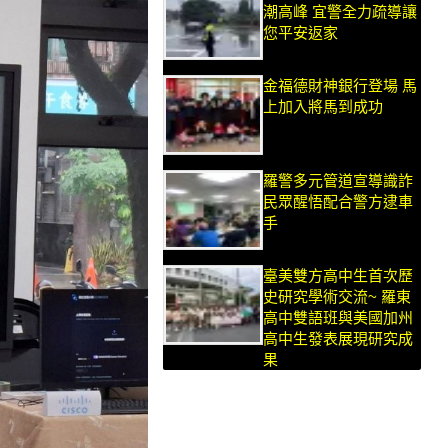
潮高峰 宜警全力疏導讓
您平安返家
金福德財神銀行登場 馬
上加入將馬到成功
羅警多元管道宣導識詐
民眾醒悟配合警方逮車
手
臺美雙方高中生首次歷
史研究學術交流~ 羅東
高中雙語班與美國加州
高中生發表展現研究成
果