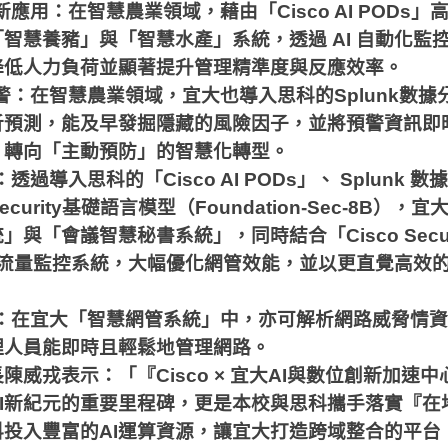
新應用：在智慧農業領域，藉由「
Cisco AI PODs
」
「智慧養豬」與「智慧水產」系統，透過
AI
自動化監
降低人力負荷並顯著提升管理精準度與反應效率。
警：在智慧農業領域，宜大也導入思科的
Splunk
數據
析預測，能及早發掘隱藏的風險因子，並將預警資訊即
」轉向「主動預防」的智慧化轉型。
：透過導入思科的「
Cisco AI PODs
」、
Splunk
數據
ecurity
基礎語言模型（
Foundation-Sec-8B
），宜
統」與「會議智慧秘書系統」，同時結合「
Cisco Secu
流量監控系統，大幅優化網管效能，並以更直覺高效
：在宜大「智慧網管系統」中，亦可解析網路威脅情資
理人員能即時且輕鬆地管理網路。
陳威戎表示：「『
Cisco
×
宜大
AI
與數位創新加速中
I
新紀元的重要里程碑，更是本校與思科攜手落實『在
科投入豐富的
AI
運算資源，讓宜大打造跨域整合的平台