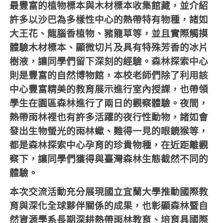
最豐富的植物標本與木材標本收集館藏，並介紹
許多以沙巴為多樣性中心的熱帶特有物種，諸如
大王花、龍腦香植物、豬籠草等，並且實際觸摸
體驗木材標本、顯微切片及具有特殊芳香的冰片
樹液，讓同學們留下深刻的經驗。森林探索中心
則是豐富的自然博物館，本校老師們除了利用該
中心豐富精美的教育展示進行室內授課，也帶領
學生在園區森林進行了兩日的觀察體驗。夜間，
熱帶雨林裡也有許多活躍的夜行性動物，諸如會
發出生物螢光的雨林蠍、難得一見的眼鏡猴等，
都是森林探索中心孕育的珍貴物種，在近距離觀
察下，讓同學們獲得與臺灣森林生態截然不同的
體驗。
本次交流活動充分展現國立宜蘭大學推動國際教
育與深化全球夥伴關係的成果，也彰顯森林暨自
然資源學系長期深耕熱帶雨林教育、培育具國際