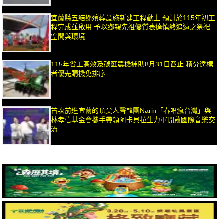
宜蘭縣五結鄉殯葬設施新建工程動土 預計於115年初工
程完成並啟用 予以鄉親先祖優質表達慎終追遠之祭祀
空間與環境
115年省工高效及碳匯農機補助8月31日截止 積分達標
者優先購機免排序！
首次前進宜蘭的頂尖人聲韓團Narin「春唱瘋台灣」與
林孝信基金會攜手帶領阿卡貝拉生力軍開啟國際音樂交
流