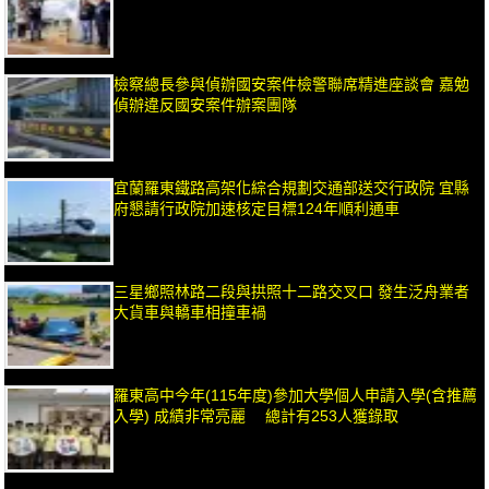
檢察總長參與偵辦國安案件檢警聯席精進座談會 嘉勉
偵辦違反國安案件辦案團隊
宜蘭羅東鐵路高架化綜合規劃交通部送交行政院 宜縣
府懇請行政院加速核定目標124年順利通車
三星鄉照林路二段與拱照十二路交叉口 發生泛舟業者
大貨車與轎車相撞車禍
羅東高中今年(115年度)參加大學個人申請入學(含推薦
入學) 成績非常亮麗 總計有253人獲錄取