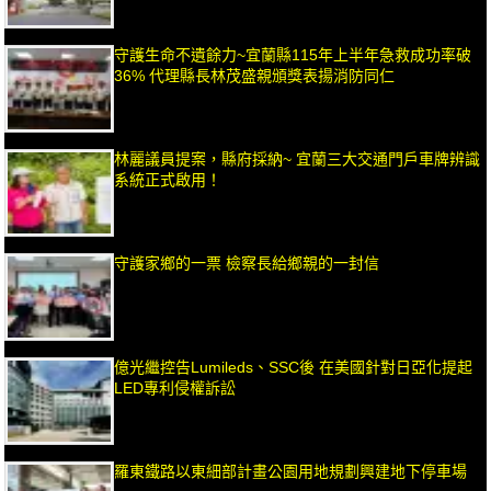
守護生命不遺餘力~宜蘭縣115年上半年急救成功率破
36% 代理縣長林茂盛親頒獎表揚消防同仁
林麗議員提案，縣府採納~ 宜蘭三大交通門戶車牌辨識
系統正式啟用！
守護家鄉的一票 檢察長給鄉親的一封信
億光繼控告Lumileds、SSC後 在美國針對日亞化提起
LED專利侵權訴訟
羅東鐵路以東細部計畫公園用地規劃興建地下停車場