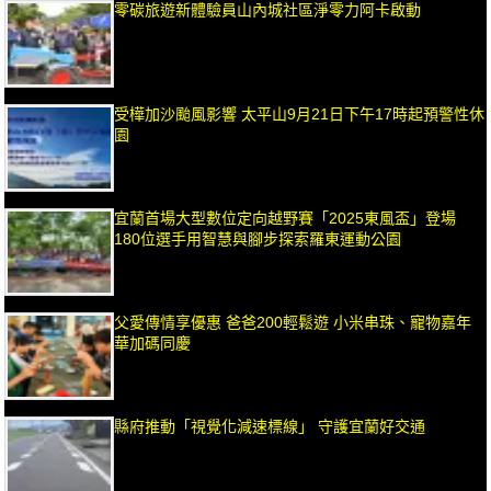
零碳旅遊新體驗員山內城社區淨零力阿卡啟動
受樺加沙颱風影響 太平山9月21日下午17時起預警性休
園
宜蘭首場大型數位定向越野賽「2025東風盃」登場
180位選手用智慧與腳步探索羅東運動公園
父愛傳情享優惠 爸爸200輕鬆遊 小米串珠、寵物嘉年
華加碼同慶
縣府推動「視覺化減速標線」 守護宜蘭好交通