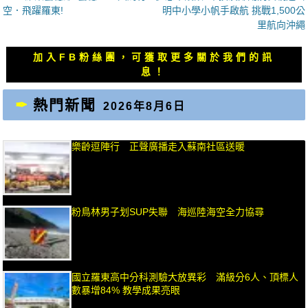
一
一
空．飛躍羅東!
明中小學小帆手啟航 挑戰1,500公
導
篇
篇
里航向沖繩
覽
文
文
章：
章：
加入FB粉絲團，可獲取更多關於我們的訊
息！
熱門新聞
2026年8月6日
樂齡逗陣行 正聲廣播走入蘇南社區送暖
粉鳥林男子划SUP失聯 海巡陸海空全力協尋
國立羅東高中分科測驗大放異彩 滿級分6人、頂標人
數暴增84% 教學成果亮眼