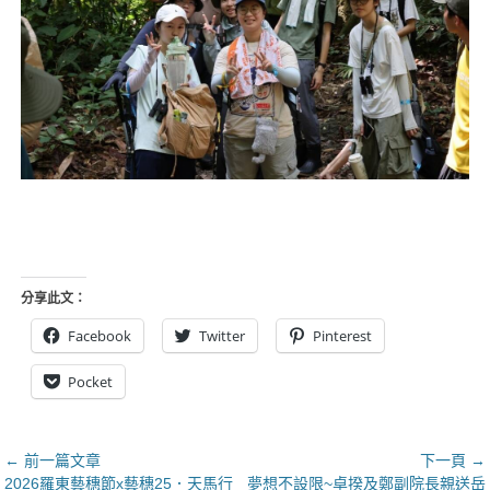
分享此文：
Facebook
Twitter
Pinterest
Pocket
文
← 前一篇文章
下一頁 →
上
下
2026羅東藝穗節x藝穗25．天馬行
夢想不設限~卓揆及鄭副院長親送岳
章