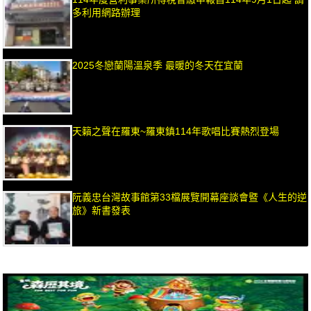
多利用網路辦理
2025冬戀蘭陽溫泉季 最暖的冬天在宜蘭
天籟之聲在羅東~羅東鎮114年歌唱比賽熱烈登場
阮義忠台灣故事館第33檔展覽開幕座談會暨《人生的逆
旅》新書發表