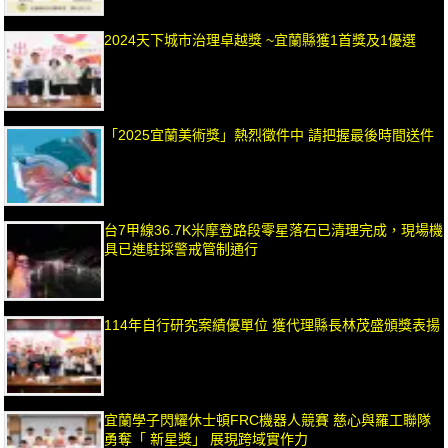
2024天下城市治理卓越獎 ~宜蘭縣獲1首獎及1優選
「2025宜蘭美術獎」熱烈徵件中 請把握最後時間送件
台7甲線36.7K米摩登路段零星落石已清理完成，現場機
具已進駐採警戒管制通行
114年自行研究案績優單位 獲代理縣長林茂盛頒獎表揚
宜蘭學子閃耀休士頓FRC機器人競賽 慈心與羅工聯隊
勇奪「 新星獎」 展現跨域實作力