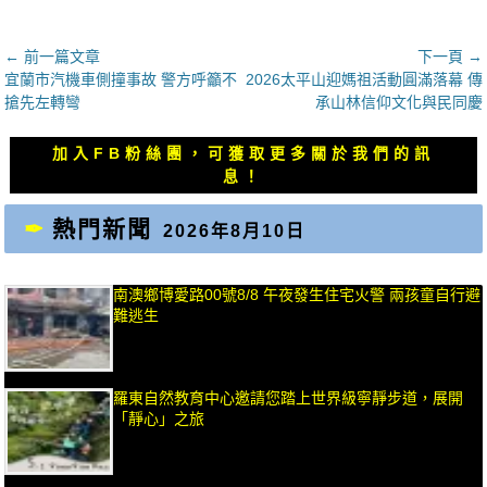
文
← 前一篇文章
下一頁 →
上
下
宜蘭市汽機車側撞事故 警方呼籲不
2026太平山迎媽祖活動圓滿落幕 傳
章
一
一
搶先左轉彎
承山林信仰文化與民同慶
導
篇
篇
覽
文
文
加入FB粉絲團，可獲取更多關於我們的訊
章：
章：
息！
熱門新聞
2026年8月10日
南澳鄉博愛路00號8/8 午夜發生住宅火警 兩孩童自行避
難逃生
羅東自然教育中心邀請您踏上世界級寧靜步道，展開
「靜心」之旅