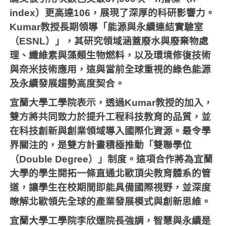
index
）更高達
106
，展現了深厚的科研影響力。
Kumar
教授長期領導「能源與永續連結實驗室
（
ESNL
）」，其研究領域涵蓋廢水與廢棄物處
理、纖維素與藻類生物燃料，以及環境修復技術
與奈米技術應用，這與當前全球重視的綠色能源
及永續發展趨勢高度契合。
宜蘭大學工學院表示，透過
Kumar
教授的加入，
雙方將共同致力於提升工程科技教育的品質，並
在科技創新與創業領域導入國際化資源。最令學
界關注的，是雙方計畫積極推動「雙聯學位
（
Double Degree
）」制度。這項合作將為宜蘭
大學的學生開拓一條直通北歐頂尖教育體系的管
道，讓學生在校期間即能具備國際視野，並深度
瞭解北歐領先全球的產業發展模式與創新思維。
宜蘭大學工學院李欣運院長強調，智慧與永續是