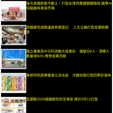
億光泰國新廠今動土！打造全球供應鏈關鍵樞紐 瞄準AI
伺服器與車用市場
游國連完成縣議員參選登記 三大主軸打造宜蘭新願
景
國立羅東高中分科測驗大放異彩 滿級分6人、頂標人
數暴增84% 教學成果亮眼
東部特色蔬果變身沁涼冰品 冷鏈加值打造四季好滋味
宜蘭縣2026城鎮韌性防空演習 將於8月13日登