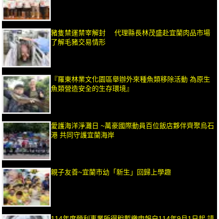
豬隻禁運禁宰解封 代理縣長林茂盛赴宜蘭肉品市場
了解毛豬交易情形
『羅東林業文化園區舉辦外來種魚類移除活動 為原生
魚類營造安全的生存環境』
愛護海洋淨灘日 ~萬豪國際動員百位飯店夥伴齊聚烏石
港 共同守護宜蘭海岸
親子友善~宜蘭市幼「新生」回歸上學趣
114年度營利事業所得稅暫繳申報自114年9月1日起 請