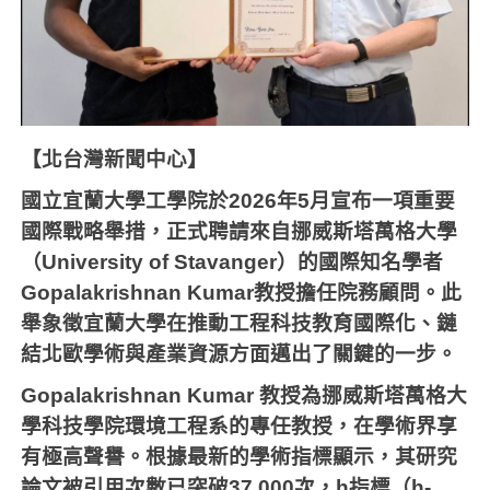
【北台灣新聞中心】
國立宜蘭大學工學院於
2026
年
5
月宣布一項重要
國際戰略舉措，正式聘請來自挪威斯塔萬格大學
（
University of Stavanger
）的國際知名學者
Gopalakrishnan Kumar
教授擔任院務顧問。此
舉象徵宜蘭大學在推動工程科技教育國際化、鏈
結北歐學術與產業資源方面邁出了關鍵的一步。
Gopalakrishnan Kumar
教授為挪威斯塔萬格大
學科技學院環境工程系的專任教授，在學術界享
有極高聲譽。根據最新的學術指標顯示，其研究
論文被引用次數已突破
37,000
次，
h
指標（
h-