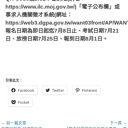
https://www.ilc.moj.gov.tw/)
「電子公布欄」或
事求人機關徵才系統
(
網址：
https://web3.dgpa.gov.tw/want03front/AP/WA
報名日期為即日起迄
7
月
8
日止、考試日期
7
月
21
日、放榜日期
7
月
25
日、報到日期
8
月
1
日。
分享此文：
Facebook
Twitter
Pinterest
Pocket
文
← 前一篇文章
下一頁 →