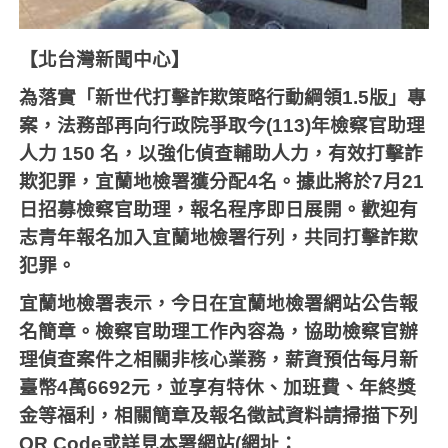
【北台灣新聞中心】
為落實「新世代打擊詐欺策略行動綱領
1.5
版」專
案，法務部再向行政院爭取今
(113)
年檢察官助理
人力
150
名，以強化偵查輔助人力，有效打擊詐
欺犯罪，宜蘭地檢署獲分配
4
名。據此將於
7
月
21
日招募檢察官助理，報名程序即日展開。歡迎有
志青年報名加入宜蘭地檢署行列，共同打擊詐欺
犯罪。
宜蘭地檢署表示，今日在宜蘭地檢署網站公告報
名簡章。檢察官助理工作內容為，協助檢察官辦
理偵查案件之相關非核心業務，薪資預估每月新
臺幣
4
萬
6692
元，並享有特休、加班費、年終獎
金等福利，相關簡章及報名徵試資料請掃描下列
QR Code
或詳見本署網站
(
網址：