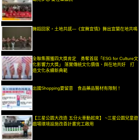
舞蹈回家，土地共感—《宜舞宜情》舞出宜蘭在地共鳴
全聯集團獲四大獎肯定 勇奪首屆「ESG for Culture文
化影響力大獎」 落實傳統文化價值、與在地共好 打
造文化永續新典範
出國Shopping要留意 食品藥品醫材有限制！
【三星公園大改造 五分火車動起來】 ~三星公園兒童遊
戲場環境設施改善計畫完工啟用