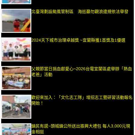
北臺灣劃設颱風管制區 海巡籲勿觀浪違規依法舉發
2024天下城市治理卓越獎 ~宜蘭縣獲1首獎及1優選
父親節當日捐血獻愛心~2026台電宜蘭區處舉辦「熱血
老爸」活動
歡迎來加入：「文化志工隊」增招志工暨研習活動報名
開始！
鎮民有感~頭城鎮公所送出振興大禮包 每人3,000元現
金相挺