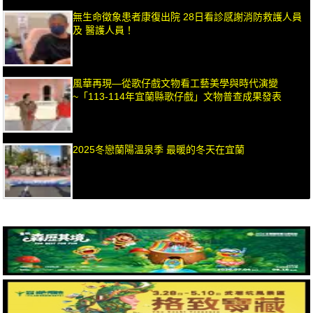
無生命徵象患者康復出院 28日看診感謝消防救護人員
及 醫護人員！
風華再現—從歌仔戲文物看工藝美學與時代演變
~「113-114年宜蘭縣歌仔戲」文物普查成果發表
2025冬戀蘭陽溫泉季 最暖的冬天在宜蘭