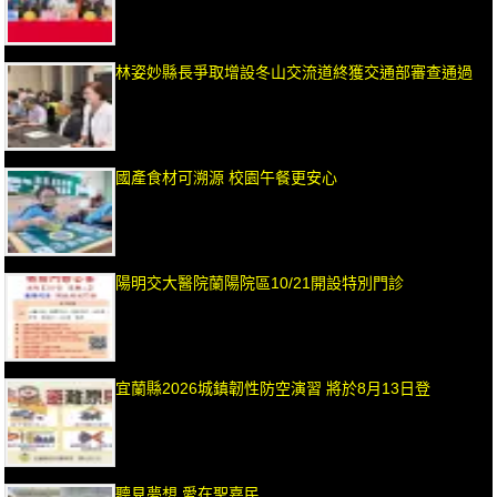
林姿妙縣長爭取增設冬山交流道終獲交通部審查通過
國產食材可溯源 校園午餐更安心
陽明交大醫院蘭陽院區10/21開設特別門診
宜蘭縣2026城鎮韌性防空演習 將於8月13日登
聽見夢想 愛在聖嘉民