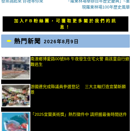
上
下
發票捐起來 好禮等你來
「羅東林場舉辦百年歷史慶典」~重
章
一
一
現羅東林場100年歷史風華
導
篇
篇
覽
文
文
加入FB粉絲團，可獲取更多關於我們的訊
章：
章：
息！
熱門新聞
2026年8月9日
南澳鄉博愛路00號8/8 午夜發生住宅火警 兩孩童自行避
難逃生
游國連完成縣議員參選登記 三大主軸打造宜蘭新願
景
「2025宜蘭美術獎」熱烈徵件中 請把握最後時間送件