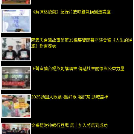
《解凍格陵蘭》紀錄片放映暨氣候變遷講座
阮義忠台灣故事館第33檔展覽開幕座談會暨《人生的逆
旅》新書發表
正聲宜蘭台楊燕妮講唱會 傳遞社會關懷與公益力量
2025頭圍大歌廳~聽好歌 喝好茶 頭城最棒
金福德財神銀行登場 馬上加入將馬到成功