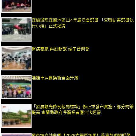
宜檢辦理宜蘭地區114年農漁會選舉 「查察妨害選舉執
行小組」正式揭牌
醫病雙贏 再創新猷 端午音樂會
娃娃車汰舊換新全面升級
「發展觀光條例裁罰標準」修正並發布實施，部分罰鍰
提高 宜蘭縣政府呼籲業者應合法經營
羅東鎮立幼兒園【2026幸福再加馬】義賣款項捐贈暨