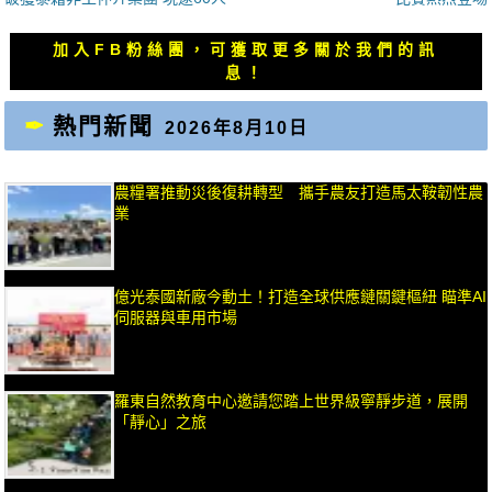
導
篇
篇
覽
文
文
加入FB粉絲團，可獲取更多關於我們的訊
章：
章：
息！
熱門新聞
2026年8月10日
農糧署推動災後復耕轉型 攜手農友打造馬太鞍韌性農
業
億光泰國新廠今動土！打造全球供應鏈關鍵樞紐 瞄準AI
伺服器與車用市場
羅東自然教育中心邀請您踏上世界級寧靜步道，展開
「靜心」之旅