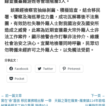
線查獲臺籍游姓等管理階層
3
人。
該案經檢察官抽絲剝繭、積極追查，結合移民
署、警察及海巡單位力量，成功瓦解幕後不法集
團，有效防杜失聯外籍人士對我國治安及國安所
造成之威脅，此案為近期查獲最大宗外籍人士非
法工作案件，顯示檢警合作打擊非法仲介、維護
社會治安之決心。宜蘭地檢署同時呼籲，民眾切
勿聘僱未經許可之外籍人士，以免觸法受罰。
分享此文：
Facebook
Twitter
Pinterest
Pocket
文
← 前一篇文章
下一頁 →
上
下
實在“泰”囂張 移民署拂曉出擊 一舉
天籟之聲在羅東~羅東鎮114年歌唱
章
一
一
破獲泰籍非工仲介集團 現逮60人
比賽熱烈登場