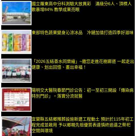
國立羅東高中分科測驗大放異彩 滿級分6人、頂標人
數暴增84% 教學成果亮眼
東部特色蔬果變身沁涼冰品 冷鏈加值打造四季好滋味
「2026五結善水同樂繪」~邀您走進花樹廊道 一起走出
健康、划出回憶、畫出幸福！
陽明交大醫院春節門診公告：初一至初三開設「傳染病
特別門診」，落實分流就醫
宜蘭縣五結鄉殯葬設施新建工程動土 預計於115年初工
程完成並啟用 予以鄉親先祖優質表達慎終追遠之祭祀
空間與環境