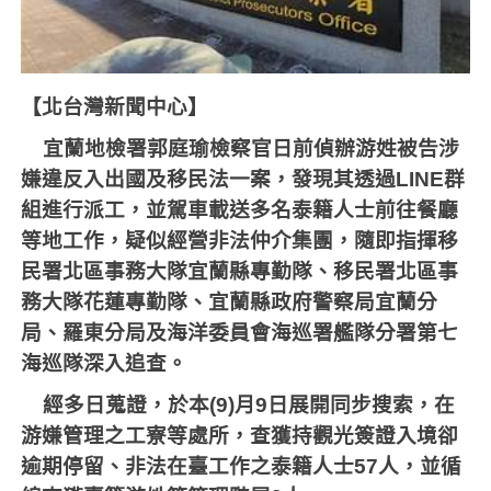
【北台灣新聞中心】
宜蘭地檢署郭庭瑜檢察官日前偵辦游姓被告涉
嫌違反入出國及移民法一案，發現其透過
LINE
群
組進行派工，並駕車載送多名泰籍人士前往餐廳
等地工作，疑似經營非法仲介集團，隨即指揮移
民署北區事務大隊宜蘭縣專勤隊、移民署北區事
務大隊花蓮專勤隊、宜蘭縣政府警察局宜蘭分
局、羅東分局及海洋委員會海巡署艦隊分署第七
海巡隊深入追查。
經多日蒐證，於本
(9)
月
9
日展開同步搜索，在
游嫌管理之工寮等處所，查獲持觀光簽證入境卻
逾期停留、非法在臺工作之泰籍人士
57
人，並循