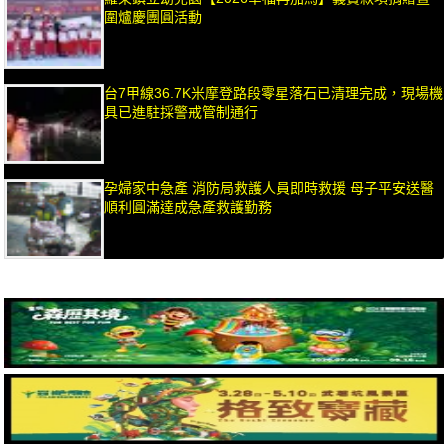
圍爐慶團圓活動
台7甲線36.7K米摩登路段零星落石已清理完成，現場機
具已進駐採警戒管制通行
孕婦家中急產 消防局救護人員即時救援 母子平安送醫
順利圓滿達成急產救護勤務