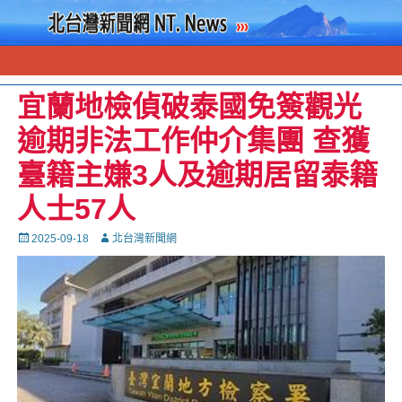
宜蘭地檢偵破泰國免簽觀光
逾期非法工作仲介集團 查獲
臺籍主嫌3人及逾期居留泰籍
人士57人
Posted
Autor
2025-09-18
北台灣新聞網
on