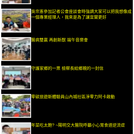
吳宗憲參加記者公會座談會時強調大家可以把我想像成
一個專業經理人，我來是為了讓宜蘭更好
醫病雙贏 再創新猷 端午音樂會
守護家鄉的一票 檢察長給鄉親的一封信
零碳旅遊新體驗員山內城社區淨零力阿卡啟動
年菜吃太飽? ~陽明交大醫院呼籲小心胃食道逆流症