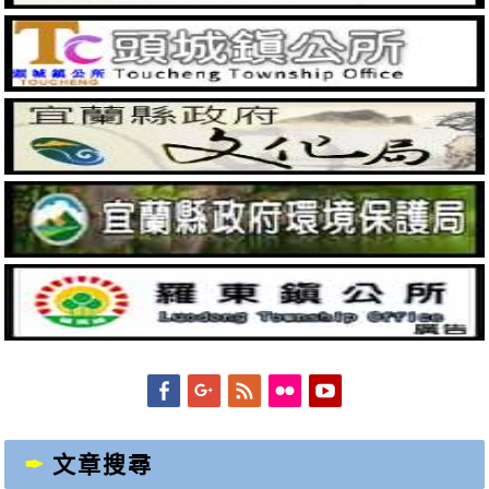
Facebook
Googleplus
Feed
Flickr
YouTube
文章搜尋