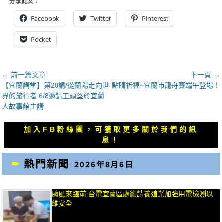
分享此文：
Facebook
Twitter
Pinterest
Pocket
文
← 前一篇文章
下一頁 →
上
下
【宜蘭講堂】第28講/從蘭陽走向世
點睛祈福~宜蘭市龍舟賽端午登場！
章
一
一
界的旅行者 6/8邀請工頭堅於宜蘭
導
篇
篇
人故事館主講
覽
文
文
章：
章：
加入FB粉絲團，可獲取更多關於我們的訊
息！
熱門新聞
2026年8月6日
颱風來臨前 台電宜蘭區處籲請養殖業加強用電檢測以
維安全