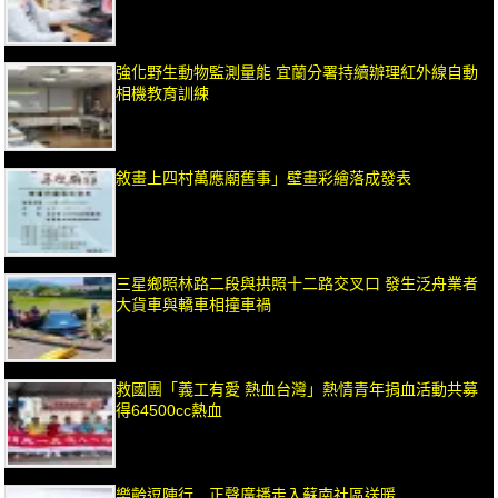
強化野生動物監測量能 宜蘭分署持續辦理紅外線自動
相機教育訓練
敘畫上四村萬應廟舊事」壁畫彩繪落成發表
三星鄉照林路二段與拱照十二路交叉口 發生泛舟業者
大貨車與轎車相撞車禍
救國團「義工有愛 熱血台灣」熱情青年捐血活動共募
得64500cc熱血
樂齡逗陣行 正聲廣播走入蘇南社區送暖