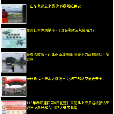
山陀兒颱風來襲 海巡勸離維民安
羅東社大專題講座~《環保艦隊及永續海洋》
光復節收假日迎北返車潮高峰 宜警全力疏導讓您平安
返家
泰雅祈福、樂水大橋通車 連結三部落交通更安全
115年春節連假第8日花蓮往宜蘭北上車多速緩預估至
翌日凌晨紓解 請用路人循序漸進