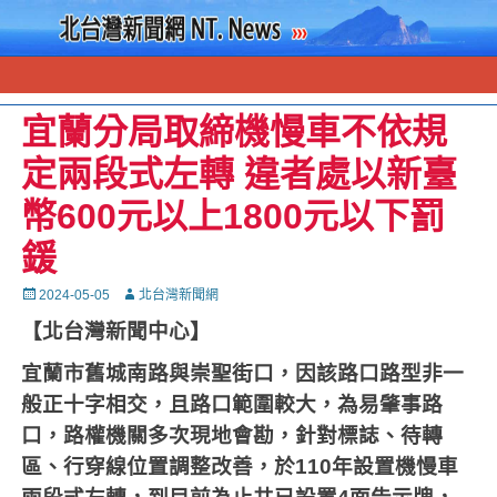
宜蘭分局取締機慢車不依規
定兩段式左轉 違者處以新臺
幣600元以上1800元以下罰
鍰
Posted
Autor
2024-05-05
北台灣新聞網
on
【北台灣新聞中心】
宜蘭市舊城南路與崇聖街口，因該路口路型非一
般正十字相交，且路口範圍較大，為易肇事路
口，路權機關多次現地會勘，針對標誌、待轉
區、行穿線位置調整改善，於
110
年設置機慢車