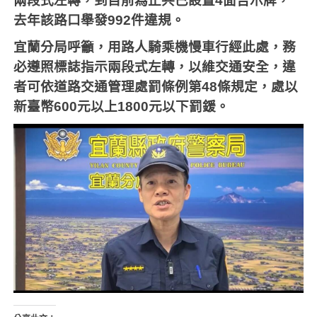
兩段式左轉，到目前為止共已設置
4
面告示牌，
去年該路口舉發
992
件違規。
宜蘭分局呼籲，用路人騎乘機慢車行經此處，務
必遵照標誌指示兩段式左轉，以維交通安全，違
者可依道路交通管理處罰條例第
48
條規定，處以
新臺幣
600
元以上
1800
元以下罰鍰。