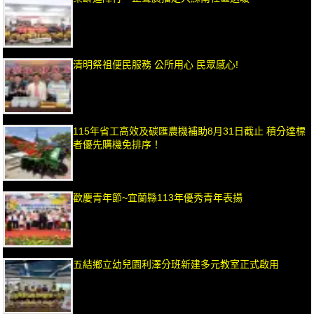
清明祭祖便民服務 公所用心 民眾感心!
115年省工高效及碳匯農機補助8月31日截止 積分達標
者優先購機免排序！
歡慶青年節~宜蘭縣113年優秀青年表揚
五結鄉立幼兒園利澤分班新建多元教室正式啟用