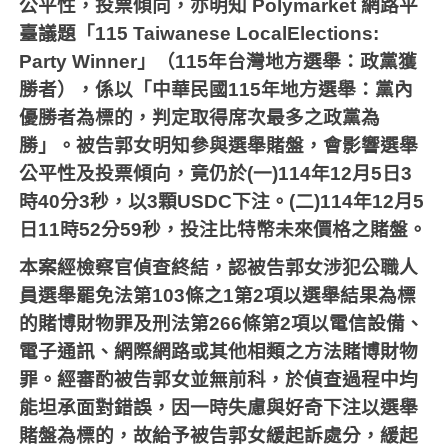
公平性，投票傾向，亦明知 Polymarket 網路平
臺議題「115 Taiwanese LocalElections:
Party Winner」（115年台灣地方選舉：政黨獲
勝者），係以「中華民國115年地方選舉：黨內
優勝者為標的，判定取得席次最多之政黨為
勝」。被告郭女明知參與選舉賭盤，會影響選舉
公平性及投票傾向，竟仍於(一)114年12月5日3
時40分3秒，以3顆USDC下注。(二)114年12月5
日11時52分59秒，投注比特幣未來價格之賭盤。
本案經檢察官偵查終結，認被告郭女涉犯公職人
員選舉罷免法第103條之1第2項以選舉結果為標
的賭博財物罪及刑法第266條第2項以電信設備、
電子通訊、網際網路或其他相類之方法賭博財物
罪。經審酌被告郭女並無前科，於偵查過程中均
能坦承面對錯誤，因一時失慮與好奇下注以選舉
賭盤為標的，故給予被告郭女緩起訴處分，緩起