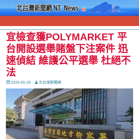
宜檢查獲POLYMARKET 平
台開設選舉賭盤下注案件 迅
速偵結 維護公平選舉 杜絕不
法
Posted
Autor
2026-05-29
北台灣新聞網
on