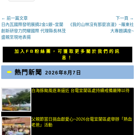
文
← 前一篇文章
下一頁 →
上
下
日內瓦國際發明展摘2金1銀~宜蘭
《我的山林沒有那麼浪漫》~羅東社
章
一
一
創新研發力閃耀國際 代理縣長林茂
大專題講座~
導
篇
篇
盛親至現地表揚
覽
文
文
章：
章：
加入FB粉絲團，可獲取更多關於我們的訊
息！
熱門新聞
2026年8月7日
白海豚颱風逐漸逼近 台電宜蘭區處持續戒備嚴陣以待
父親節當日捐血獻愛心~2026台電宜蘭區處舉辦「熱血
老爸」活動