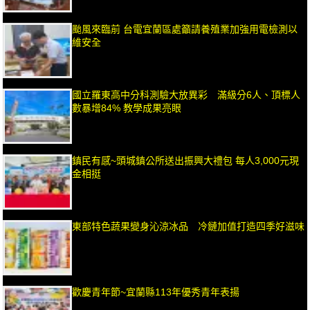
颱風來臨前 台電宜蘭區處籲請養殖業加強用電檢測以
維安全
國立羅東高中分科測驗大放異彩 滿級分6人、頂標人
數暴增84% 教學成果亮眼
鎮民有感~頭城鎮公所送出振興大禮包 每人3,000元現
金相挺
東部特色蔬果變身沁涼冰品 冷鏈加值打造四季好滋味
歡慶青年節~宜蘭縣113年優秀青年表揚