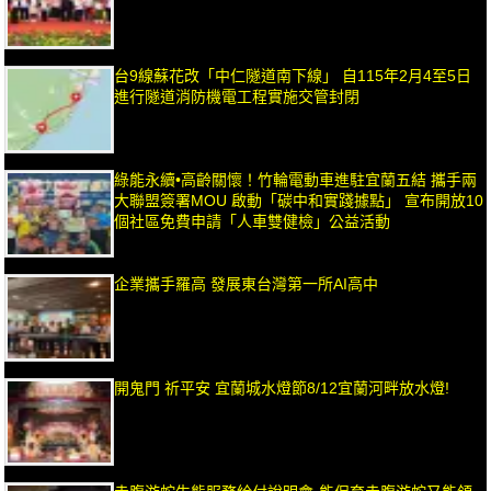
台9線蘇花改「中仁隧道南下線」 自115年2月4至5日
進行隧道消防機電工程實施交管封閉
綠能永續•高齡關懷！竹輪電動車進駐宜蘭五結 攜手兩
大聯盟簽署MOU 啟動「碳中和實踐據點」 宣布開放10
個社區免費申請「人車雙健檢」公益活動
企業攜手羅高 發展東台灣第一所AI高中
開鬼門 祈平安 宜蘭城水燈節8/12宜蘭河畔放水燈!