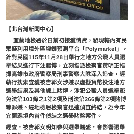
【北台灣新聞中心】
宜蘭地檢署於日前初接獲情資，發現轄內有民
眾疑利用境外區塊鏈預測平台「Polymarket」，
針對民國115年11月28日舉行之地方公職人員選
舉結果進行下注賭博，立刻指派檢察官黃明正指
揮高雄市政府警察局刑事警察大隊深入追查，經
執行搜索查獲被告郭女涉嫌以虛擬貨幣投注地方
選舉結果及其他線上賭博，涉犯公職人員選舉罷
免法第103條之1第2項及刑法第266條第2項賭博
等罪嫌。經地檢署檢察官迅速偵查終結，為今年
宜蘭縣境內首件偵結之選舉賭盤案件。
經查，被告郭女明知參與選舉賭盤，會影響選舉