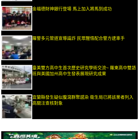
金福德財神銀行登場 馬上加入將馬到成功
羅警多元管道宣導識詐 民眾醒悟配合警方逮車手
臺美雙方高中生首次歷史研究學術交流~ 羅東高中雙語
班與美國加州高中生發表展現研究成果
宜蘭縣發生疑似腹瀉群聚感染 衛生局已將該業者列入
高關注查核對象