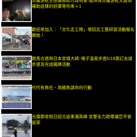
赤腹游蛇生態服務給付說明會-能保育赤腹游蛇又能領
補助這樣的好康等你來＋1
歡迎來加入：「文化志工隊」增招志工暨研習活動報名
開始！
跑馬古道與日本宮城大崎･鳴子溫泉步道5/18簽訂友誼
步道及完成揭牌活動
代代有魚吃、為鯖魚請命的行動
光復節收假日迎北返車潮高峰 宜警全力疏導讓您平安
返家