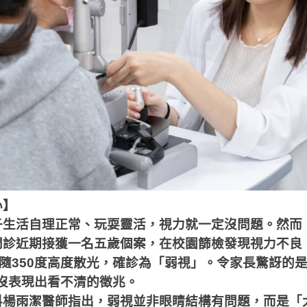
心】
子生活自理正常、玩耍靈活，視力就一定沒問題。然而
門診近期接獲一名五歲個案，在校園篩檢發現視力不良
隨
350
度高度散光，確診為「弱視」。令家長驚訝的
沒表現出看不清的徵兆。
科楊雨潔醫師指出，弱視並非眼睛結構有問題，而是「