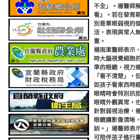
不全」。楊醫師
看』。若在發育
別是單眼弱視的
活，表現與常人
重。
楊雨潔醫師表示
時大腦視覺細胞
準的眼鏡，視力
「看不清楚」，
如孩子看東西時
眼睛時會特別抗
眼睛外觀異常，
針對弱視治療，
眼鏡讓影像清晰
訓。」楊醫師表
可陪伴孩子進行