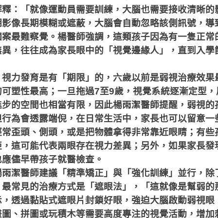
解釋：「就像運動員需要訓練，大腦也需要接收清晰的
期影像長期模糊或遮蔽，大腦會自動忽略該側訊號，導
個案最難察覺。楊醫師強調，這類孩子因為有一隻正常
無異，往往成為家長眼中的「視覺邊緣人」，直到入學
，視力發育是有「期限」的，六歲以前是弱視治療效果
的可塑性最高；一旦拖過
7
至
9
歲，視覺系統逐漸定型，
進步的空間也相當有限，因此楊雨潔醫師提醒，弱視的
但行為會透露端倪，在日常生活中，家長也可以留意一
經常歪頭、側頭，或是把物體拿得非常靠近眼睛；有些
拒，這可能代表兩眼存在視力差異；另外，如果家長發
也應儘早帶孩子就醫檢查。
楊雨潔醫師建議「精準矯正」與「強化訓練」並行，除
，最常見的治療方式是「遮眼法」，「這就像是幫弱的
示，透過黏貼式遮眼片封鎖好眼，強迫大腦啟動弱視眼
畫圖、拼圖或玩積木等需要高度專注的視覺活動，增加