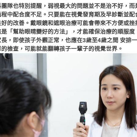
科團隊也特別提醒，弱視最大的問題並不是治不好，而
過程中配合度不足。只要能在視覺發育期及早診斷並配
良好的改善。戴眼鏡和遮眼治療可能會帶來不方便或挫
這是「幫助眼睛變好的方法」，才能確保治療的順服度
家長，即使孩子外觀正常，也應在
3
歲至
4
歲之間
安排
單的檢查，可能就能翻轉孩子一輩子的視覺世界。