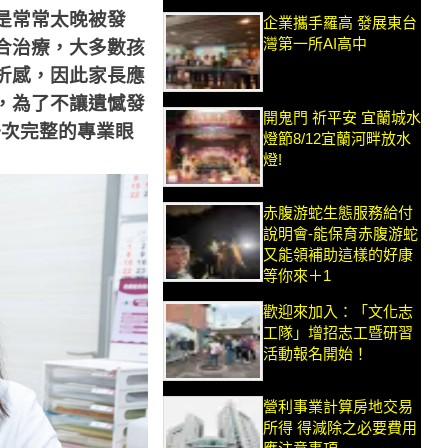
是常常太晚被發
企業攜手羅高 發展東台
灣第一所AI高中
合治療，大多數孩
折感，因此家長應
，為了不讓遺憾發
開鬼門 祈平安 宜蘭城水
一次完整的專業眼
燈節8/12宜蘭河畔放水
燈!
赤腹游蛇生態服務給付
說明會-能保育赤腹游蛇
又能領補助這樣的好康
等你來＋1
歡迎來加入：「文化志
工隊」增招志工暨研習
活動報名開始！
營利事業計算房地交易
所得 得減除之必要費用