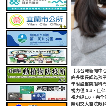
【北台灣新聞中
許多家長認為孩
學附設醫院眼科
視力僅
0.4
，且伴
視力達
1.0
，完全
陽明交大醫院眼