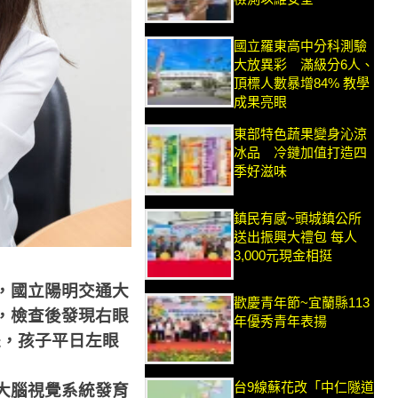
國立羅東高中分科測驗
大放異彩 滿級分6人、
頂標人數暴增84% 教學
成果亮眼
東部特色蔬果變身沁涼
冰品 冷鏈加值打造四
季好滋味
鎮民有感~頭城鎮公所
送出振興大禮包 每人
3,000元現金相挺
，國立陽明交通大
歡慶青年節~宜蘭縣113
，檢查後發現右眼
年優秀青年表揚
是，孩子平日左眼
台9線蘇花改「中仁隧道
大腦視覺系統發育