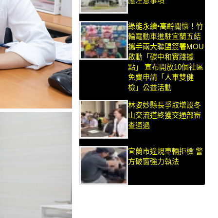
應注意事項
綠能永續•高齡關懷！竹
輪電動車進駐宜蘭五結
攜手兩大聯盟簽署MOU
啟動「碳中和實踐據
點」 宣布開放10個社區
免費申請「人車雙健
檢」公益活動
林姿妙縣長爭取增設冬
山交流道終獲交通部審
查通過
宜蘭市違規車輛拒檢 警
方破窗強力執法