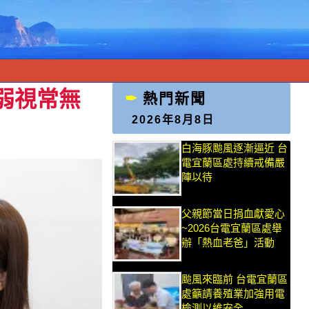
弱視常無
熱門新聞
2026年8月8日
白海豚颱風逐漸逼近 台
電宜蘭區處持續戒備嚴
陣以待
父親節當日捐血獻愛心
~2026台電宜蘭區處舉
辦「熱血老爸」活動
颱風來臨前 台電宜蘭區
處籲請養殖業加強用電
檢測以維安全