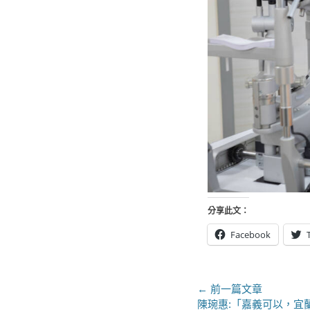
分享此文：
Facebook
文
← 前一篇文章
上
陳琬惠:「嘉義可以，宜