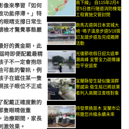
南下線」 自115年2月4
影像來學習『如何
至5日進行隧道消防機電
致功能停滯。」特
工程實施交管封閉
的眼睛支撐日常生
跑馬古道與日本宮城大
篩檢才驚覺事態嚴
崎･鳴子溫泉步道5/18簽
訂友誼步道及完成揭牌
活動
最好的黃金期，此
光復節收假日迎北返車
屆時即便配戴最精
潮高峰 宜警全力疏導讓
孩子不一定會抱怨
您平安返家
些可能的警訊，例
孩子在遮住某一隻
宜蘭縣發生疑似腹瀉群
現孩子眼位不正或
聚感染 衛生局已將該業
者列入高關注查核對象
了配戴正確度數的
持發票換苗木 宜蘭市公
那隻眼睛做重
所邀您共植永續未來
，治療期間，家長
刺激效果。