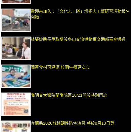
歡迎來加入：「文化志工隊」增招志工暨研習活動報名
開始！
林姿妙縣長爭取增設冬山交流道終獲交通部審查通過
國產食材可溯源 校園午餐更安心
陽明交大醫院蘭陽院區10/21開設特別門診
宜蘭縣2026城鎮韌性防空演習 將於8月13日登