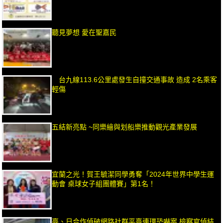
聽見夢想 愛在聖嘉民
台九線113.6公里處發生自撞交通事故 造成 2名乘客
輕傷
五結新亮點 ~同樂繪與划船樂推動觀光產業發展
宜蘭之光！賀王毓潔同學勇奪「2024年世界中學生運
動會 桌球女子組團體賽」第1名！
臺、日合作偵破網路社群平臺連環恐嚇案 檢察官偵結