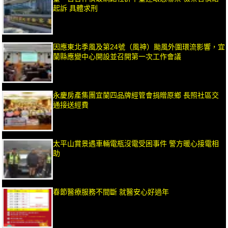
起訴 具體求刑
因應東北季風及第24號（風神）颱風外圍環流影響，宜
蘭縣應變中心開設並召開第一次工作會議
永慶房產集團宜蘭四品牌經管會捐贈原鄉 長照社區交
通接送經費
太平山賞景遇車輛電瓶沒電受困事件 警方暖心接電相
助
春節醫療服務不間斷 就醫安心好過年