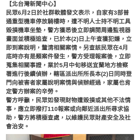
【北台灣新聞中心】
民眾6月2日於社群軟體發文表示，自家有3部普
通重型機車停放騎樓時，遭不明人士持不明工具
毀損機車坐墊，警方獲悉後立即調閱周邊監視器
畫面並積極追查，已於本(2)日上午查獲犯嫌，立
即到案說明，釐清相關案情。另查該民眾在4月
底時亦有是類案件發生，警方受理報案後，立即
蒐集相關事證，業於5月中旬移送宜蘭地方檢察
署進行後續偵辦，轄區派出所所長本(2)日同時登
門向被害者家屬說明案情與偵辦經過，家屬也肯
定警方辦案的辛勞。
警方呼籲，民眾如發現財物遭毀損或其他不法情
事，應立即撥打110報案或向鄰近派出所尋求協
助，警方將積極查處，以維護民眾財產安全及社
會治安。