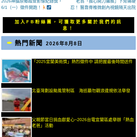
上
下
2026神腦原鄉踏查影像紀錄獎，
老翁「擔心開刀癱瘓」下背痛硬
章
一
一
6/1（一）徵件開跑！
忍！ 醫靠脊椎微創內視鏡隔天出院
導
篇
篇
覽
文
文
加入FB粉絲團，可獲取更多關於我們的訊
章：
章：
息！
熱門新聞
2026年8月8日
「2025宜蘭美術獎」熱烈徵件中 請把握最後時間送件
北臺灣劃設颱風管制區 海巡籲勿觀浪違規依法舉發
父親節當日捐血獻愛心~2026台電宜蘭區處舉辦「熱血
老爸」活動