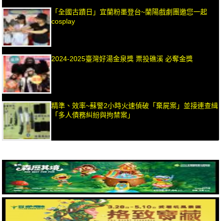
「全國古蹟日」宜蘭粉墨登台~蘭陽戲劇團邀您一起
cosplay
2024-2025臺灣好湯金泉獎 票投礁溪 必奪金獎
精準、效率~蘇警2小時火速偵破「棄屍案」並接連查緝
「多人債務糾紛與拘禁案」